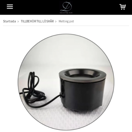
Startsida
TILLBEHÖR TILL LÖSHÅR
Melting pot
Produkten har blivit tillagd i varukorgen