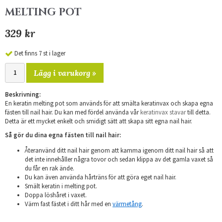
MELTING POT
329 kr
Det finns 7 st i lager
Lägg i varukorg »
Beskrivning:
En keratin melting pot som används för att smälta keratinvax och skapa egna
fästen till nail hair. Du kan med fördel använda vår
keratinvax stavar
till detta.
Detta är ett mycket enkelt och smidigt sätt att skapa sitt egna nail hair.
Så gör du dina egna fästen till nail hair:
Återanvänd ditt nail hair genom att kamma igenom ditt nail hair så att
det inte innehåller några tovor och sedan klippa av det gamla vaxet så
du får en rak ände.
Du kan även använda hårträns för att göra eget nail hair.
Smält keratin i melting pot.
Doppa löshåret i vaxet.
Värm fast fästet i ditt hår med en
värmetång
.