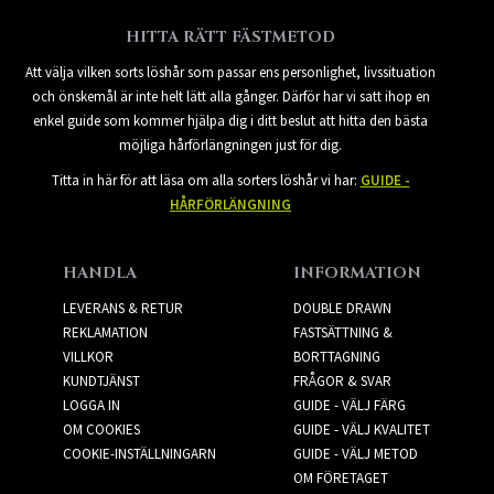
HITTA RÄTT FÄSTMETOD
Att välja vilken sorts löshår som passar ens personlighet, livssituation
och önskemål är inte helt lätt alla gånger. Därför har vi satt ihop en
enkel guide som kommer hjälpa dig i ditt beslut att hitta den bästa
möjliga hårförlängningen just för dig.
Titta in här för att läsa om alla sorters löshår vi har:
GUIDE -
HÅRFÖRLÄNGNING
HANDLA
INFORMATION
LEVERANS & RETUR
DOUBLE DRAWN
REKLAMATION
FASTSÄTTNING &
VILLKOR
BORTTAGNING
KUNDTJÄNST
FRÅGOR & SVAR
LOGGA IN
GUIDE - VÄLJ FÄRG
OM COOKIES
GUIDE - VÄLJ KVALITET
COOKIE-INSTÄLLNINGARN
GUIDE - VÄLJ METOD
OM FÖRETAGET