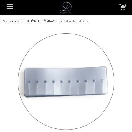
Startsida
TILLBEHÖR TILL LÖSHÅR
Lång skyddsplatta 5 st
Produkten har blivit tillagd i varukorgen