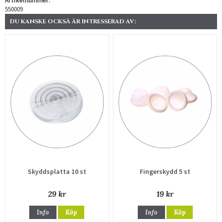
Artikelnummer:
550009
DU KANSKE OCKSÅ ÄR INTRESSERAD AV:
Skyddsplatta 10 st
Fingerskydd 5 st
29 kr
19 kr
Info
Köp
Info
Köp