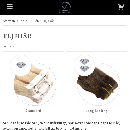
Startsida
ÄKTA LÖSHÅR
Tejphår
Produkten har blivit tillagd i varukorgen
TEJPHÅR
Läs mer »
Standard
Long Lasting
tejp löshår, löshår tejp, tejp löshår billigt, hair extensions tape, tape löshår,
extension tape, löshår tejp billigt, tejp hair extensions