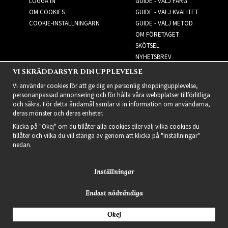
LOGGA IN
GUIDE - VÄLJ FÄRG
OM COOKIES
GUIDE - VÄLJ KVALITET
COOKIE-INSTÄLLNINGARN
GUIDE - VÄLJ METOD
OM FÖRETAGET
SKÖTSEL
NYHETSBREV
VI SKRÄDDARSYR DIN UPPLEVELSE
NYHETSBREV
Vi använder cookies för att ge dig en personlig shoppingupplevelse,
personanpassad annonsering och för hålla våra webbplatser tillförlitliga
och säkra. För detta ändamål samlar vi in information om användarna,
deras mönster och deras enheter.
Klicka på "Okej" om du tillåter alla cookies eller välj vilka cookies du
tillåter och vilka du vill stänga av genom att klicka på "Inställningar"
nedan.
Inställningar
Endast nödvändiga
2021 Delightful Hair
Okej