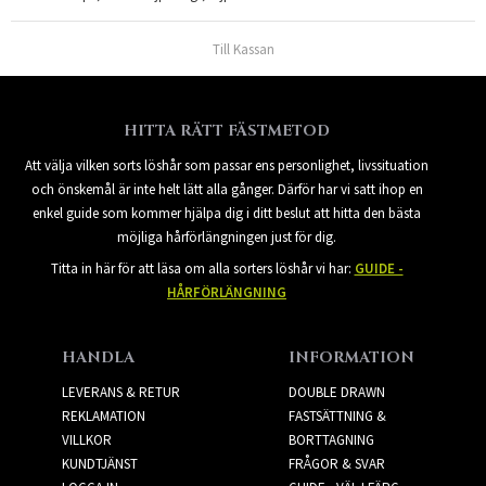
Till Kassan
HITTA RÄTT FÄSTMETOD
Att välja vilken sorts löshår som passar ens personlighet, livssituation
och önskemål är inte helt lätt alla gånger. Därför har vi satt ihop en
enkel guide som kommer hjälpa dig i ditt beslut att hitta den bästa
möjliga hårförlängningen just för dig.
Titta in här för att läsa om alla sorters löshår vi har:
GUIDE -
HÅRFÖRLÄNGNING
HANDLA
INFORMATION
LEVERANS & RETUR
DOUBLE DRAWN
REKLAMATION
FASTSÄTTNING &
VILLKOR
BORTTAGNING
KUNDTJÄNST
FRÅGOR & SVAR