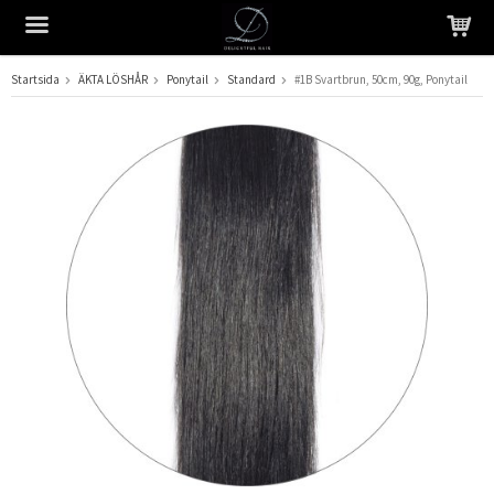
Startsida
ÄKTA LÖSHÅR
Ponytail
Standard
#1B Svartbrun, 50cm, 90g, Ponytail
Produkten har blivit tillagd i varukorgen