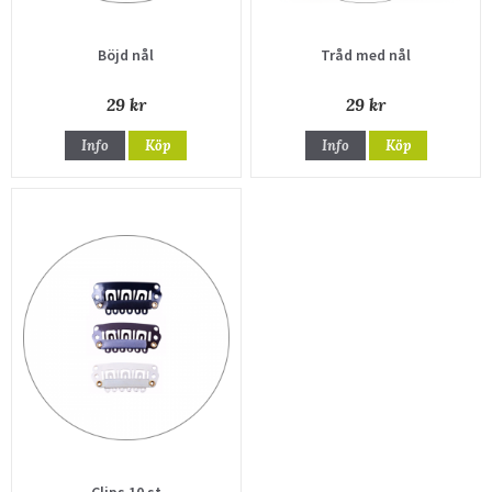
Böjd nål
Tråd med nål
29 kr
29 kr
Info
Köp
Info
Köp
Clips 10 st