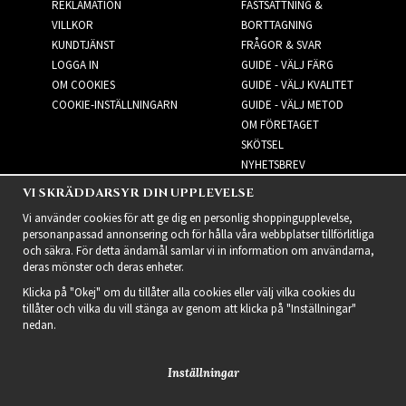
REKLAMATION
FASTSÄTTNING &
VILLKOR
BORTTAGNING
KUNDTJÄNST
FRÅGOR & SVAR
LOGGA IN
GUIDE - VÄLJ FÄRG
OM COOKIES
GUIDE - VÄLJ KVALITET
COOKIE-INSTÄLLNINGARN
GUIDE - VÄLJ METOD
OM FÖRETAGET
SKÖTSEL
NYHETSBREV
VI SKRÄDDARSYR DIN UPPLEVELSE
NYHETSBREV
Vi använder cookies för att ge dig en personlig shoppingupplevelse,
personanpassad annonsering och för hålla våra webbplatser tillförlitliga
och säkra. För detta ändamål samlar vi in information om användarna,
deras mönster och deras enheter.
Klicka på "Okej" om du tillåter alla cookies eller välj vilka cookies du
tillåter och vilka du vill stänga av genom att klicka på "Inställningar"
nedan.
Inställningar