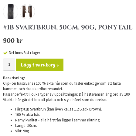
#1B SVARTBRUN, 50CM, 90G, PONYTAIL
900 kr
Det finns 5 st i lager
Lägg i varukorg »
Beskrivning:
Clip- on hästsvans i 100 % äkta hår som du fäster enkelt genom att fästa
kammen och sluta kardborrebandet.
Passar perfekt till olika typer av uppsättningar. Då hästsvansen är gjord av 100
% äkta hår går det bra att platta och styla håret som du önskar.
Färg #1B Svartbrun (kan även kallas 1.2 Black Brown).
100 % äkta hår.
Remy kvalitet - alla hårstrån ligger i samma riktning.
Längd: 50cm.
Vikt: 90g.