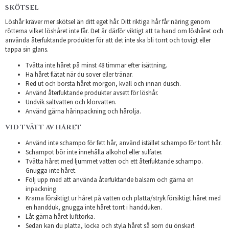
SKÖTSEL
Löshår kräver mer skötsel än ditt eget hår. Ditt riktiga hår får näring genom
rötterna vilket löshåret inte får. Det är därför viktigt att ta hand om löshåret och
använda återfuktande produkter för att det inte ska bli torrt och tovigt eller
tappa sin glans.
Tvätta inte håret på minst 48 timmar efter isättning.
Ha håret flätat när du sover eller tränar.
Red ut och borsta håret morgon, kväll och innan dusch.
Använd återfuktande produkter avsett för löshår.
Undvik saltvatten och klorvatten.
Använd gärna hårinpackning och hårolja.
VID TVÄTT AV HÅRET
Använd inte schampo för fett hår, använd istället schampo för torrt hår.
Schampot bör inte innehålla alkohol eller sulfater.
Tvätta håret med ljummet vatten och ett återfuktande schampo.
Gnugga inte håret.
Följ upp med att använda återfuktande balsam och gärna en
inpackning.
Krama försiktigt ur håret på vatten och platta/stryk försiktigt håret med
en handduk, gnugga inte håret torrt i handduken.
Låt gärna håret lufttorka.
Sedan kan du platta, locka och styla håret så som du önskar!.