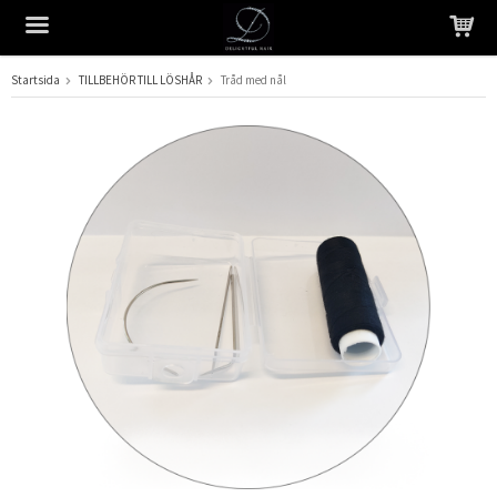
Startsida
TILLBEHÖR TILL LÖSHÅR
Tråd med nål
Produkten har blivit tillagd i varukorgen