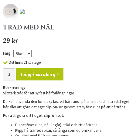
TRÅD MED NÅL
29 kr
Färg
Det finns 21 st i lager
Lägg i varukorg »
Beskrivning:
Slitstark tråd för att sy fast hårförlängningar.
Du kan använda den för att sy fast ett hårträns i på en inbakad fläta i ditt eget
hår eller att göra ditt eget clip-on-set genom att sy fast clips på ett hårträns.
För att göra ditt eget clip-on set:
Du behöver
clips
, nål (ingår),
tråd
och ett
hårträns
.
Klipp hårtränset i bitar, så långa som du önskar dem.
Sy i clips med 5-10 cm mellanrum.