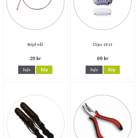
Böjd nål
Clips 10 st
29 kr
69 kr
Info
Köp
Info
Köp