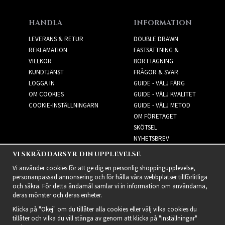
HANDLA
INFORMATION
LEVERANS & RETUR
DOUBLE DRAWN
REKLAMATION
FASTSÄTTNING &
VILLKOR
BORTTAGNING
KUNDTJÄNST
FRÅGOR & SVAR
LOGGA IN
GUIDE - VÄLJ FÄRG
OM COOKIES
GUIDE - VÄLJ KVALITET
COOKIE-INSTÄLLNINGARN
GUIDE - VÄLJ METOD
OM FÖRETAGET
SKÖTSEL
NYHETSBREV
VI SKRÄDDARSYR DIN UPPLEVELSE
NYHETSBREV
Vi använder cookies för att ge dig en personlig shoppingupplevelse,
personanpassad annonsering och för hålla våra webbplatser tillförlitliga
och säkra. För detta ändamål samlar vi in information om användarna,
deras mönster och deras enheter.
Klicka på "Okej" om du tillåter alla cookies eller välj vilka cookies du
tillåter och vilka du vill stänga av genom att klicka på "Inställningar"