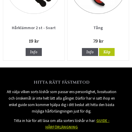
Hårklämmor 2 st - Svart
Tång
19 kr
79 kr
Info
Info
Köp
HITTA RÄTT FÄSTMETOD
Att välja vilken sorts löshår som passar ens personlighet, livssituation
och önskemål är inte helt lätt alla gånger. Därför har vi satt ihop en
enkel guide som kommer hjälpa dig i ditt beslut att hitta den bästa
möjliga hårförlängningen just för dig.
Titta in här för att läsa om alla sorters löshår vi har:
GUIDE -
HÅRFÖRLÄNGNING