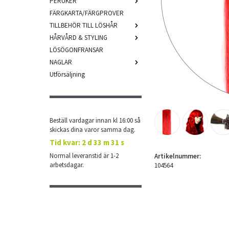
PERUKER
FÄRGKARTA/FÄRGPROVER
TILLBEHÖR TILL LÖSHÅR
HÅRVÅRD & STYLING
LÖSÖGONFRANSAR
NAGLAR
Utförsäljning
Beställ vardagar innan kl 16:00 så
skickas dina varor samma dag.
Tid kvar:
2 d 33 m 30 s
Normal leveranstid är 1-2
Artikelnummer:
arbetsdagar.
104564