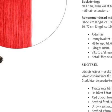
Beskrivning:
Nail hair, även kallat h
nail hair extensions.
Rekommenderad mäng
30–50 cm längd: ca 1
​60–70 cm längd: ca 1
Äkta hår.
Remy kvalitet -
Håller upp till
Längd: 40cm.
Vikt: 1 g/slinga
Antal i förpack
SKÖTSEL
Löshår kräver mer sköts
vilket löshåret inte få
återfuktande produkter f
Tvätta inte hår
Ha håret flätat 
Red ut och bor
Använd återfukt
Undvik saltvatt
Använd gärna h