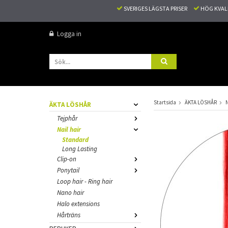
SVERIGES LÄGSTA PRISER
HÖG KVA
Logga in
Startsida
ÄKTA LÖSHÅR
N
ÄKTA LÖSHÅR
Tejphår
Nail hair
Standard
Long Lasting
Clip-on
Ponytail
Loop hair - Ring hair
Nano hair
Halo extensions
Hårträns