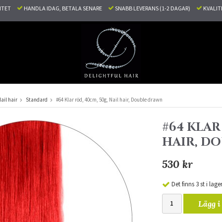
LITET
HANDLA IDAG, BETALA SENARE
SNABB LEVERANS (1-2 DAGAR)
KVALI
ail hair
Standard
#64 Klar röd, 40cm, 50g, Nail hair, Double drawn
#64 KLAR
HAIR, D
530 kr
Det finns 3 st i lage
Lägg i