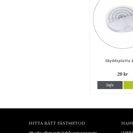
Skyddsplatta 1
29 kr
Info
HITTA RÄTT FÄSTMETOD
HAN
Att välja vilken sorts löshår som passar ens
LEVER