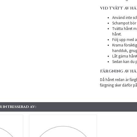
VID TVÄTT AV H
Använd inte sch
Schampot bör in
Tvätta håret m
håret.
Följ upp med a
Krama försiktig
handduk, gnugg
Låt gärna håret
Sedan kan du p
FÄRGNING AV H
Då håret redan är färgb
färgning sker därför på
 INTRESSERAD AV: