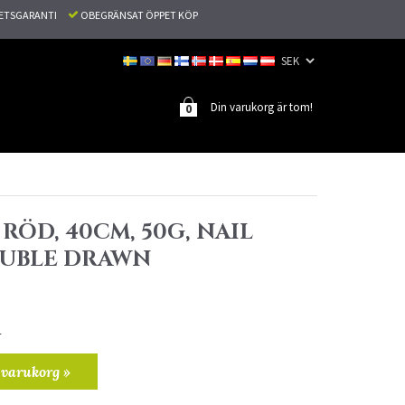
TETSGARANTI
OBEGRÄNSAT ÖPPET KÖP
Din varukorg är tom!
0
 RÖD, 40CM, 50G, NAIL
OUBLE DRAWN
r
 varukorg »