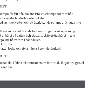
ÅRET
ampo för fett hår, använd istället schampo för torrt hår.
te innehålla alkohol eller sulfater.
ed ljummet vatten och ett återfuktande schampo. Gnugga inte
tt använda återfuktande balsam och gärna en inpackning.
t ur håret på vatten och platta/stryk försiktigt håret med en
a inte håret torrt i handduken.
 lufttorka.
latta, locka och styla håret så som du önskar!.
ÅRET
ehandlat i fabrik rekommenderar vi inte att du färgar det igen. All
 egen risk.