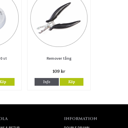
0 st
Remover tång
109 kr
Köp
Info
Köp
DLA
INFORMATION
ANS & RETUR
DOUBLE DRAWN