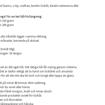
ot fusion, u-tip, nailhair, keratin löshår, keratin extensions eller
d för en hel hårförlängning:
00–150 gram
50–200 gram
 alla hårstrån ligger i samma riktning.
 6 månader, beroende på skötsel.
 (totalt 50g).
ningen: 50 slingor.
el än ditt eget hår. Ditt riktiga hår får näring genom rötterna
r. Det är därför viktigt att ta hand om löshåret och använda
ör att det inte ska bli torrt och tovigt eller tappa sin glans.
et på minst 48 timmar efter isättning.
när du sover eller tränar.
sta håret morgon, kväll och innan dusch.
ande produkter avsett för löshår.
en och klorvatten.
årinpackning och hårolja.