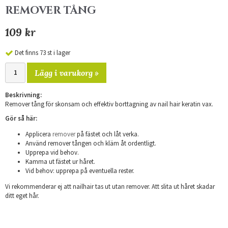
REMOVER TÅNG
109 kr
Det finns 73 st i lager
Lägg i varukorg »
Beskrivning:
Remover tång för skonsam och effektiv borttagning av nail hair keratin vax.
Gör så här:
Applicera
remover
på fästet och låt verka.
Använd remover tången och kläm åt ordentligt.
Upprepa vid behov.
Kamma ut fästet ur håret.
Vid behov: upprepa på eventuella rester.
Vi rekommenderar ej att nailhair tas ut utan remover. Att slita ut håret skadar
ditt eget hår.