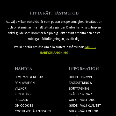
HITTA RÄTT FÄSTMETOD
Att välja vilken sorts löshår som passar ens personlighet, livssituation
och önskemål är inte helt lätt alla gånger. Därför har vi satt ihop en
enkel guide som kommer hjälpa dig i ditt beslut att hitta den bästa
möjliga hårförlängningen just för dig.
Titta in här för att läsa om alla sorters löshår vi har:
GUIDE -
HÅRFÖRLÄNGNING
HANDLA
INFORMATION
LEVERANS & RETUR
DOUBLE DRAWN
REKLAMATION
FASTSÄTTNING &
VILLKOR
BORTTAGNING
KUNDTJÄNST
FRÅGOR & SVAR
LOGGA IN
GUIDE - VÄLJ FÄRG
OM COOKIES
GUIDE - VÄLJ KVALITET
COOKIE-INSTÄLLNINGARN
GUIDE - VÄLJ METOD