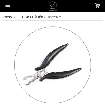
Startsida
TILLBEHÖR TILL LÖSHÅR
Remover tång
Produkten har blivit tillagd i varukorgen