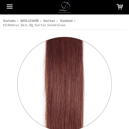
Startsida
ÄKTA LÖSHÅR
Nail hair
Standard
#33 Rödbrun, 50cm, 50g, Nail hair, Double drawn
Produkten har blivit tillagd i varukorgen