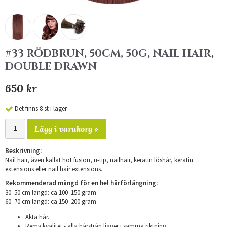
#33 RÖDBRUN, 50CM, 50G, NAIL HAIR,
DOUBLE DRAWN
650 kr
Det finns 8 st i lager
Lägg i varukorg »
Beskrivning:
Nail hair, även kallat hot fusion, u-tip, nailhair, keratin löshår, keratin
extensions eller nail hair extensions.
Rekommenderad mängd för en hel hårförlängning:
30–50 cm längd: ca 100–150 gram
​60–70 cm längd: ca 150–200 gram
Äkta hår.
Remy kvalitet - alla hårstrån ligger i samma riktning.