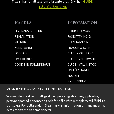
Titta in här för att läsa om alla sorters löshår vi har:
GUIDE -
HÅRFÖRLÄNGNING
HANDLA
INFORMATION
LEVERANS & RETUR
DOUBLE DRAWN
REKLAMATION
FASTSÄTTNING &
VILLKOR
BORTTAGNING
KUNDTJÄNST
FRÅGOR & SVAR
LOGGA IN
GUIDE - VÄLJ FÄRG
OM COOKIES
GUIDE - VÄLJ KVALITET
COOKIE-INSTÄLLNINGARN
GUIDE - VÄLJ METOD
OM FÖRETAGET
SKÖTSEL
NYHETSBREV
VI SKRÄDDARSYR DIN UPPLEVELSE
NYHETSBREV
Vi använder cookies för att ge dig en personlig shoppingupplevelse,
personanpassad annonsering och för hålla våra webbplatser tillförlitliga
och säkra. För detta ändamål samlar vi in information om användarna,
deras mönster och deras enheter.