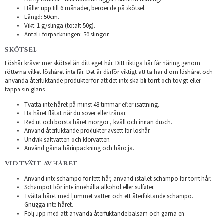
Håller upp till 6 månader, beroende på skötsel.
Längd: 50cm.
Vikt: 1 g/slinga (totalt 50g).
Antal i förpackningen: 50 slingor.
SKÖTSEL
Löshår kräver mer skötsel än ditt eget hår. Ditt riktiga hår får näring genom
rötterna vilket löshåret inte får. Det är därför viktigt att ta hand om löshåret och
använda återfuktande produkter för att det inte ska bli torrt och tovigt eller
tappa sin glans.
Tvätta inte håret på minst 48 timmar efter isättning.
Ha håret flätat när du sover eller tränar.
Red ut och borsta håret morgon, kväll och innan dusch.
Använd återfuktande produkter avsett för löshår.
Undvik saltvatten och klorvatten.
Använd gärna hårinpackning och hårolja.
VID TVÄTT AV HÅRET
Använd inte schampo för fett hår, använd istället schampo för torrt hår.
Schampot bör inte innehålla alkohol eller sulfater.
Tvätta håret med ljummet vatten och ett återfuktande schampo.
Gnugga inte håret.
Följ upp med att använda återfuktande balsam och gärna en