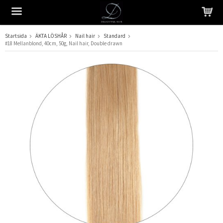
Startsida
ÄKTA LÖSHÅR
Nail hair
Standard
#18 Mellanblond, 40cm, 50g, Nail hair, Double drawn
Produkten har blivit tillagd i varukorgen