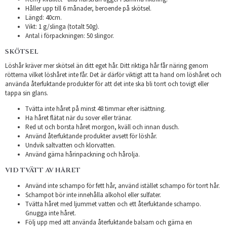
Håller upp till 6 månader, beroende på skötsel.
Längd: 40cm.
Vikt: 1 g/slinga (totalt 50g).
Antal i förpackningen: 50 slingor.
SKÖTSEL
Löshår kräver mer skötsel än ditt eget hår. Ditt riktiga hår får näring genom
rötterna vilket löshåret inte får. Det är därför viktigt att ta hand om löshåret och
använda återfuktande produkter för att det inte ska bli torrt och tovigt eller
tappa sin glans.
Tvätta inte håret på minst 48 timmar efter isättning.
Ha håret flätat när du sover eller tränar.
Red ut och borsta håret morgon, kväll och innan dusch.
Använd återfuktande produkter avsett för löshår.
Undvik saltvatten och klorvatten.
Använd gärna hårinpackning och hårolja.
VID TVÄTT AV HÅRET
Använd inte schampo för fett hår, använd istället schampo för torrt hår.
Schampot bör inte innehålla alkohol eller sulfater.
Tvätta håret med ljummet vatten och ett återfuktande schampo.
Gnugga inte håret.
Följ upp med att använda återfuktande balsam och gärna en