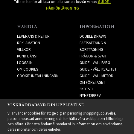
Titta in här för att läsa om alla sorters löshår vi har:
GUIDE -
HÅRFÖRLÄNGNING
HANDLA
INFORMATION
LEVERANS & RETUR
DOUBLE DRAWN
REKLAMATION
FASTSÄTTNING &
VILLKOR
BORTTAGNING
KUNDTJÄNST
FRÅGOR & SVAR
LOGGA IN
GUIDE - VÄLJ FÄRG
OM COOKIES
GUIDE - VÄLJ KVALITET
COOKIE-INSTÄLLNINGARN
GUIDE - VÄLJ METOD
OM FÖRETAGET
SKÖTSEL
NYHETSBREV
VI SKRÄDDARSYR DIN UPPLEVELSE
NYHETSBREV
Vi använder cookies för att ge dig en personlig shoppingupplevelse,
personanpassad annonsering och för hålla våra webbplatser tillförlitliga
och säkra. För detta ändamål samlar vi in information om användarna,
deras mönster och deras enheter.