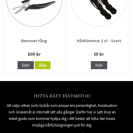
Remover tång
Hårklämmor 2 st - Svart
109 kr
19 kr
Info
Köp
Info
HITTA RÄTT FÄSTMETOD
Att välja vilken sorts löshår som passar ens personlighet, livssituation
och önskemål är inte helt lätt alla gånger. Därför har vi satt ihop en
enkel guide som kommer hjälpa dig i ditt beslut att hitta den bästa
möjliga hårförlängningen just för dig.