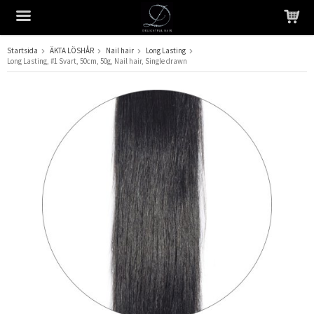
Startsida
ÄKTA LÖSHÅR
Nail hair
Long Lasting
Long Lasting, #1 Svart, 50cm, 50g, Nail hair, Single drawn
Produkten har blivit tillagd i varukorgen