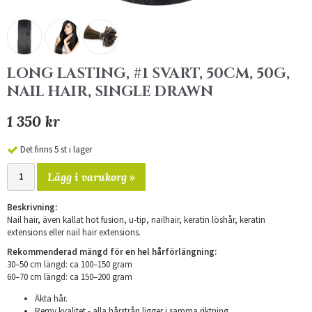
LONG LASTING, #1 SVART, 50CM, 50G,
NAIL HAIR, SINGLE DRAWN
1 350 kr
Det finns 5 st i lager
Lägg i varukorg »
Beskrivning:
Nail hair, även kallat hot fusion, u-tip, nailhair, keratin löshår, keratin
extensions eller nail hair extensions.
Rekommenderad mängd för en hel hårförlängning:
30–50 cm längd: ca 100–150 gram
​60–70 cm längd: ca 150–200 gram
Äkta hår.
Remy kvalitet - alla hårstrån ligger i samma riktning.