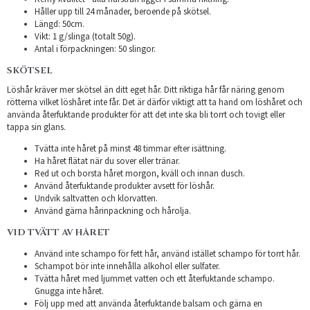
Håller upp till 24 månader, beroende på skötsel.
Längd: 50cm.
Vikt: 1 g/slinga (totalt 50g).
Antal i förpackningen: 50 slingor.
SKÖTSEL
Löshår kräver mer skötsel än ditt eget hår. Ditt riktiga hår får näring genom
rötterna vilket löshåret inte får. Det är därför viktigt att ta hand om löshåret och
använda återfuktande produkter för att det inte ska bli torrt och tovigt eller
tappa sin glans.
Tvätta inte håret på minst 48 timmar efter isättning.
Ha håret flätat när du sover eller tränar.
Red ut och borsta håret morgon, kväll och innan dusch.
Använd återfuktande produkter avsett för löshår.
Undvik saltvatten och klorvatten.
Använd gärna hårinpackning och hårolja.
VID TVÄTT AV HÅRET
Använd inte schampo för fett hår, använd istället schampo för torrt hår.
Schampot bör inte innehålla alkohol eller sulfater.
Tvätta håret med ljummet vatten och ett återfuktande schampo.
Gnugga inte håret.
Följ upp med att använda återfuktande balsam och gärna en