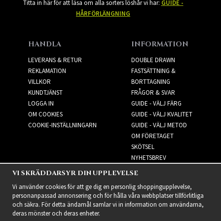
Titta in här för att läsa om alla sorters löshår vi har:
GUIDE -
HÅRFÖRLÄNGNING
HANDLA
INFORMATION
LEVERANS & RETUR
DOUBLE DRAWN
REKLAMATION
FASTSÄTTNING &
VILLKOR
BORTTAGNING
KUNDTJÄNST
FRÅGOR & SVAR
LOGGA IN
GUIDE - VÄLJ FÄRG
OM COOKIES
GUIDE - VÄLJ KVALITET
COOKIE-INSTÄLLNINGARN
GUIDE - VÄLJ METOD
OM FÖRETAGET
SKÖTSEL
NYHETSBREV
VI SKRÄDDARSYR DIN UPPLEVELSE
NYHETSBREV
Vi använder cookies för att ge dig en personlig shoppingupplevelse,
personanpassad annonsering och för hålla våra webbplatser tillförlitliga
och säkra. För detta ändamål samlar vi in information om användarna,
deras mönster och deras enheter.