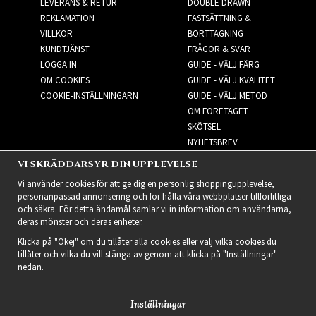
LEVERANS & RETUR
DOUBLE DRAWN
REKLAMATION
FASTSÄTTNING &
VILLKOR
BORTTAGNING
KUNDTJÄNST
FRÅGOR & SVAR
LOGGA IN
GUIDE - VÄLJ FÄRG
OM COOKIES
GUIDE - VÄLJ KVALITET
COOKIE-INSTÄLLNINGARN
GUIDE - VÄLJ METOD
OM FÖRETAGET
SKÖTSEL
NYHETSBREV
VI SKRÄDDARSYR DIN UPPLEVELSE
NYHETSBREV
Vi använder cookies för att ge dig en personlig shoppingupplevelse,
personanpassad annonsering och för hålla våra webbplatser tillförlitliga
och säkra. För detta ändamål samlar vi in information om användarna,
deras mönster och deras enheter.
Klicka på "Okej" om du tillåter alla cookies eller välj vilka cookies du
tillåter och vilka du vill stänga av genom att klicka på "Inställningar"
nedan.
Inställningar