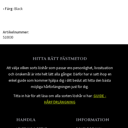
•
Färg:
Black
Artikelnummer:
510030
HITTA RÄTT FÄSTMETOD
Att välja vilken sorts löshår som passar ens personlighet, livssituation
och önskemål är inte helt lätt alla gånger. Därför har vi satt ihop en
enkel guide som kommer hjälpa dig i ditt beslut att hitta den bästa
möjliga hårförlängningen just för dig.
Titta in här för att läsa om alla sorters löshår vi har:
GUIDE -
HÅRFÖRLÄNGNING
HANDLA
INFORMATION