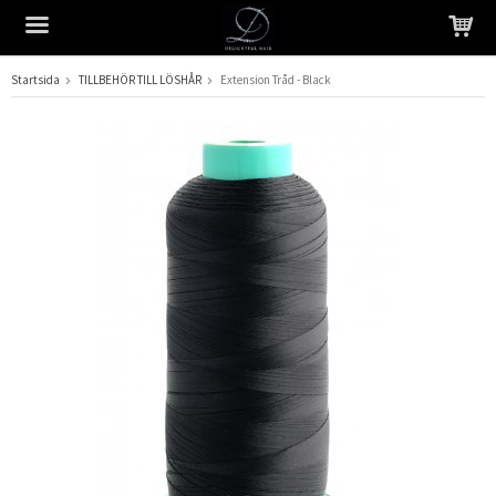
Startsida
TILLBEHÖR TILL LÖSHÅR
Extension Tråd - Black
Produkten har blivit tillagd i varukorgen