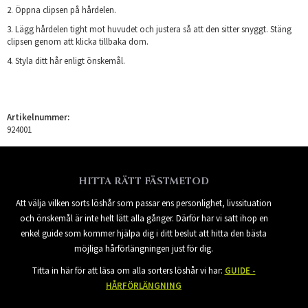
2. Öppna clipsen på hårdelen.
3. Lägg hårdelen tight mot huvudet och justera så att den sitter snyggt. Stäng
clipsen genom att klicka tillbaka dom.
4. Styla ditt hår enligt önskemål.
Artikelnummer:
924001
HITTA RÄTT FÄSTMETOD
Att välja vilken sorts löshår som passar ens personlighet, livssituation
och önskemål är inte helt lätt alla gånger. Därför har vi satt ihop en
enkel guide som kommer hjälpa dig i ditt beslut att hitta den bästa
möjliga hårförlängningen just för dig.
Titta in här för att läsa om alla sorters löshår vi har:
GUIDE -
HÅRFÖRLÄNGNING