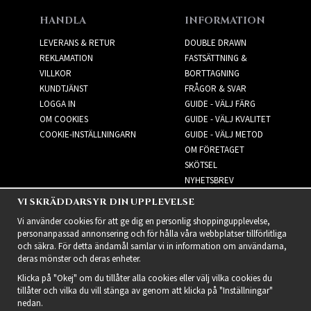
HANDLA
INFORMATION
LEVERANS & RETUR
DOUBLE DRAWN
REKLAMATION
FASTSÄTTNING &
VILLKOR
BORTTAGNING
KUNDTJÄNST
FRÅGOR & SVAR
LOGGA IN
GUIDE - VÄLJ FÄRG
OM COOKIES
GUIDE - VÄLJ KVALITET
COOKIE-INSTÄLLNINGARN
GUIDE - VÄLJ METOD
OM FÖRETAGET
SKÖTSEL
NYHETSBREV
VI SKRÄDDARSYR DIN UPPLEVELSE
NYHETSBREV
Vi använder cookies för att ge dig en personlig shoppingupplevelse,
personanpassad annonsering och för hålla våra webbplatser tillförlitliga
och säkra. För detta ändamål samlar vi in information om användarna,
deras mönster och deras enheter.
Klicka på "Okej" om du tillåter alla cookies eller välj vilka cookies du
tillåter och vilka du vill stänga av genom att klicka på "Inställningar"
nedan.