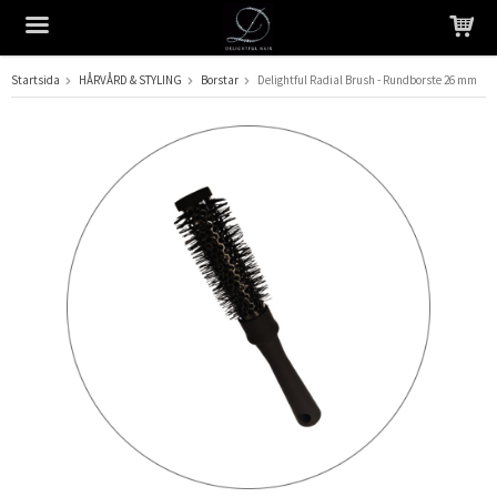
Startsida
HÅRVÅRD & STYLING
Borstar
Delightful Radial Brush - Rundborste 26 mm
Produkten har blivit tillagd i varukorgen