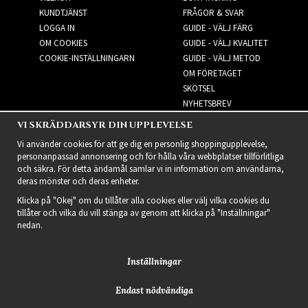
KUNDTJÄNST
FRÅGOR & SVAR
LOGGA IN
GUIDE - VÄLJ FÄRG
OM COOKIES
GUIDE - VÄLJ KVALITET
COOKIE-INSTÄLLNINGARN
GUIDE - VÄLJ METOD
OM FÖRETAGET
SKÖTSEL
NYHETSBREV
VI SKRÄDDARSYR DIN UPPLEVELSE
NYHETSBREV
Vi använder cookies för att ge dig en personlig shoppingupplevelse,
personanpassad annonsering och för hålla våra webbplatser tillförlitliga
och säkra. För detta ändamål samlar vi in information om användarna,
deras mönster och deras enheter.
Klicka på "Okej" om du tillåter alla cookies eller välj vilka cookies du
tillåter och vilka du vill stänga av genom att klicka på "Inställningar"
nedan.
Inställningar
Endast nödvändiga
2021 Delightful Hair