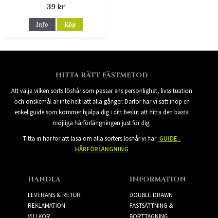
39 kr
Info
Köp
HITTA RÄTT FÄSTMETOD
Att välja vilken sorts löshår som passar ens personlighet, livssituation
och önskemål är inte helt lätt alla gånger. Därför har vi satt ihop en
enkel guide som kommer hjälpa dig i ditt beslut att hitta den bästa
möjliga hårförlängningen just för dig.
Titta in här för att läsa om alla sorters löshår vi har:
GUIDE -
HÅRFÖRLÄNGNING
HANDLA
INFORMATION
LEVERANS & RETUR
DOUBLE DRAWN
REKLAMATION
FASTSÄTTNING &
VILLKOR
BORTTAGNING