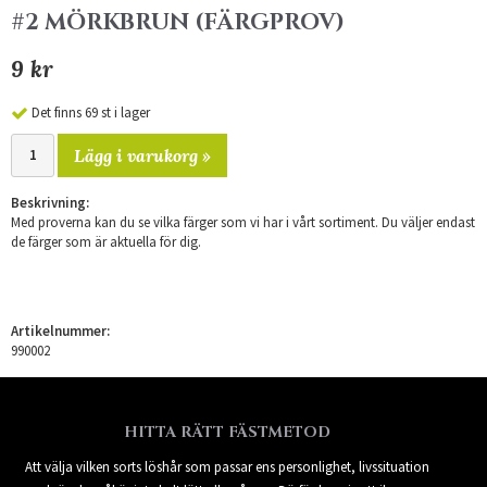
#2 MÖRKBRUN (FÄRGPROV)
9 kr
Det finns 69 st i lager
Lägg i varukorg »
Beskrivning:
Med proverna kan du se vilka färger som vi har i vårt sortiment. Du väljer endast
de färger som är aktuella för dig.
Artikelnummer:
990002
HITTA RÄTT FÄSTMETOD
Att välja vilken sorts löshår som passar ens personlighet, livssituation