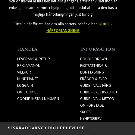
och önskemål är inte helt lätt alla gånger. Därför har vi satt ihop en
enkel guide som kommer hjälpa dig i ditt beslut att hitta den bästa
möjliga hårförlängningen just för dig.
Titta in här för att läsa om alla sorters löshår vi har:
GUIDE -
HÅRFÖRLÄNGNING
HANDLA
INFORMATION
LEVERANS & RETUR
DOUBLE DRAWN
REKLAMATION
FASTSÄTTNING &
VILLKOR
BORTTAGNING
KUNDTJÄNST
FRÅGOR & SVAR
LOGGA IN
GUIDE - VÄLJ FÄRG
OM COOKIES
GUIDE - VÄLJ KVALITET
COOKIE-INSTÄLLNINGARN
GUIDE - VÄLJ METOD
OM FÖRETAGET
SKÖTSEL
NYHETSBREV
VI SKRÄDDARSYR DIN UPPLEVELSE
NYHETSBREV