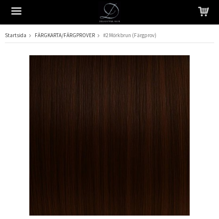
Startsida
FÄRGKARTA/FÄRGPROVER
#2 Mörkbrun (Färgprov)
Produkten har blivit tillagd i varukorgen