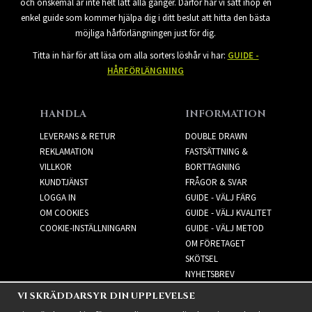
och önskemål är inte helt lätt alla gånger. Därför har vi satt ihop en
enkel guide som kommer hjälpa dig i ditt beslut att hitta den bästa
möjliga hårförlängningen just för dig.
Titta in här för att läsa om alla sorters löshår vi har:
GUIDE -
HÅRFÖRLÄNGNING
HANDLA
INFORMATION
LEVERANS & RETUR
DOUBLE DRAWN
REKLAMATION
FASTSÄTTNING &
VILLKOR
BORTTAGNING
KUNDTJÄNST
FRÅGOR & SVAR
LOGGA IN
GUIDE - VÄLJ FÄRG
OM COOKIES
GUIDE - VÄLJ KVALITET
COOKIE-INSTÄLLNINGARN
GUIDE - VÄLJ METOD
OM FÖRETAGET
SKÖTSEL
NYHETSBREV
VI SKRÄDDARSYR DIN UPPLEVELSE
NYHETSBREV