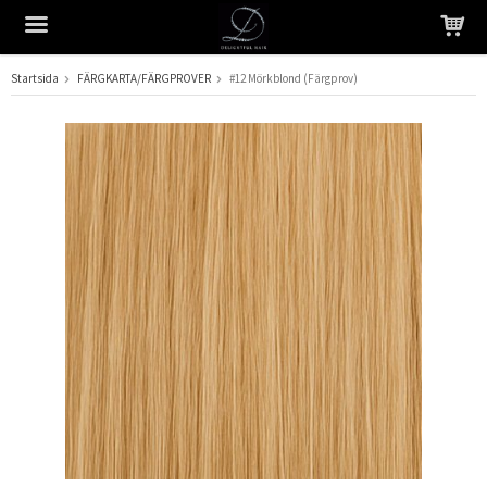
Startsida
FÄRGKARTA/FÄRGPROVER
#12 Mörkblond (Färgprov)
Produkten har blivit tillagd i varukorgen