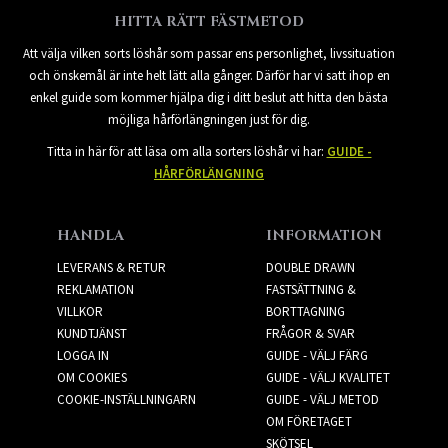
HITTA RÄTT FÄSTMETOD
Att välja vilken sorts löshår som passar ens personlighet, livssituation
och önskemål är inte helt lätt alla gånger. Därför har vi satt ihop en
enkel guide som kommer hjälpa dig i ditt beslut att hitta den bästa
möjliga hårförlängningen just för dig.
Titta in här för att läsa om alla sorters löshår vi har:
GUIDE -
HÅRFÖRLÄNGNING
HANDLA
INFORMATION
LEVERANS & RETUR
DOUBLE DRAWN
REKLAMATION
FASTSÄTTNING &
VILLKOR
BORTTAGNING
KUNDTJÄNST
FRÅGOR & SVAR
LOGGA IN
GUIDE - VÄLJ FÄRG
OM COOKIES
GUIDE - VÄLJ KVALITET
COOKIE-INSTÄLLNINGARN
GUIDE - VÄLJ METOD
OM FÖRETAGET
SKÖTSEL