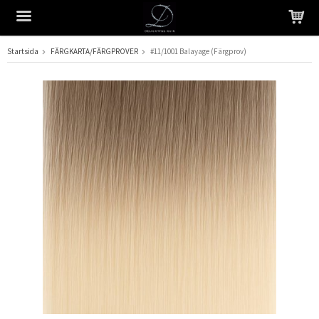
Startsida
FÄRGKARTA/FÄRGPROVER
#11/1001 Balayage (Färgprov)
Produkten har blivit tillagd i varukorgen