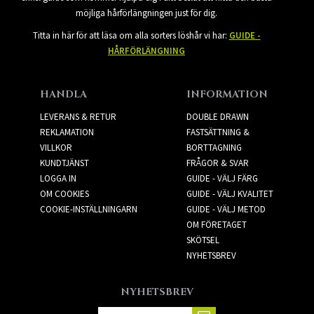
möjliga hårförlängningen just för dig.
Titta in här för att läsa om alla sorters löshår vi har:
GUIDE -
HÅRFÖRLÄNGNING
HANDLA
INFORMATION
LEVERANS & RETUR
DOUBLE DRAWN
REKLAMATION
FASTSÄTTNING &
VILLKOR
BORTTAGNING
KUNDTJÄNST
FRÅGOR & SVAR
LOGGA IN
GUIDE - VÄLJ FÄRG
OM COOKIES
GUIDE - VÄLJ KVALITET
COOKIE-INSTÄLLNINGARN
GUIDE - VÄLJ METOD
OM FÖRETAGET
SKÖTSEL
NYHETSBREV
NYHETSBREV