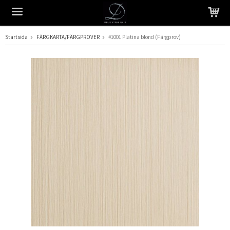
Startsida
FÄRGKARTA/FÄRGPROVER
#1001 Platina blond (Färgprov)
Produkten har blivit tillagd i varukorgen