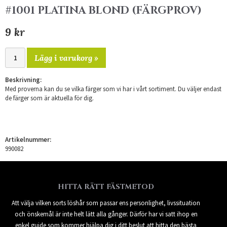
#1001 PLATINA BLOND (FÄRGPROV)
9 kr
Lägg i varukorg »
Beskrivning:
Med proverna kan du se vilka färger som vi har i vårt sortiment. Du väljer endast
de färger som är aktuella för dig.
Artikelnummer:
990082
HITTA RÄTT FÄSTMETOD
Att välja vilken sorts löshår som passar ens personlighet, livssituation
och önskemål är inte helt lätt alla gånger. Därför har vi satt ihop en
enkel guide som kommer hjälpa dig i ditt beslut att hitta den bästa