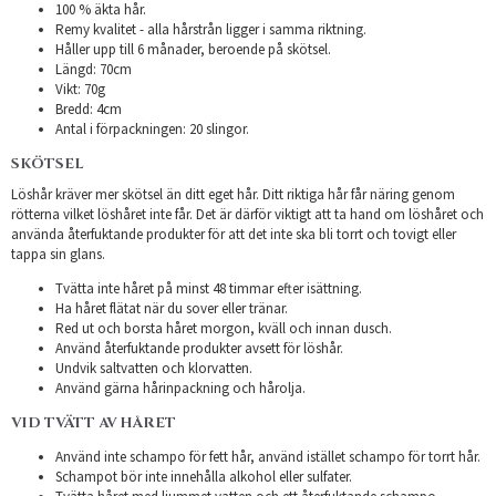
100 % äkta hår.
Remy kvalitet - alla hårstrån ligger i samma riktning.
Håller upp till 6 månader, beroende på skötsel.
Längd: 70cm
Vikt: 70g
Bredd: 4cm
Antal i förpackningen: 20 slingor.
SKÖTSEL
Löshår kräver mer skötsel än ditt eget hår. Ditt riktiga hår får näring genom
rötterna vilket löshåret inte får. Det är därför viktigt att ta hand om löshåret och
använda återfuktande produkter för att det inte ska bli torrt och tovigt eller
tappa sin glans.
Tvätta inte håret på minst 48 timmar efter isättning.
Ha håret flätat när du sover eller tränar.
Red ut och borsta håret morgon, kväll och innan dusch.
Använd återfuktande produkter avsett för löshår.
Undvik saltvatten och klorvatten.
Använd gärna hårinpackning och hårolja.
VID TVÄTT AV HÅRET
Använd inte schampo för fett hår, använd istället schampo för torrt hår.
Schampot bör inte innehålla alkohol eller sulfater.