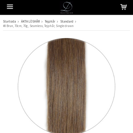
Startsida
ÄKTA LÖSHÅR
Tejphår
Standard
#8 Brun, 70cm, 70g , Seamless, Tejphår, Single drawn
Produkten har blivit tillagd i varukorgen