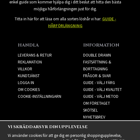
enkel guide som kommer hjälpa dig i ditt beslut att hitta den bästa
möjliga hårförlängningen just för dig.
Titta in här för att läsa om alla sorters löshår vi har:
GUIDE -
HÅRFÖRLÄNGNING
HANDLA
INFORMATION
LEVERANS & RETUR
DOUBLE DRAWN
REKLAMATION
FASTSÄTTNING &
VILLKOR
BORTTAGNING
KUNDTJÄNST
FRÅGOR & SVAR
LOGGA IN
GUIDE - VÄLJ FÄRG
OM COOKIES
GUIDE - VÄLJ KVALITET
COOKIE-INSTÄLLNINGARN
GUIDE - VÄLJ METOD
OM FÖRETAGET
SKÖTSEL
NYHETSBREV
VI SKRÄDDARSYR DIN UPPLEVELSE
NYHETSBREV
Vi använder cookies för att ge dig en personlig shoppingupplevelse,