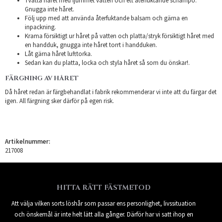
Tvätta håret med ljummet vatten och ett återfuktande schampo.
Gnugga inte håret.
Följ upp med att använda återfuktande balsam och gärna en
inpackning.
Krama försiktigt ur håret på vatten och platta/stryk försiktigt håret med
en handduk, gnugga inte håret torrt i handduken.
Låt gärna håret lufttorka.
Sedan kan du platta, locka och styla håret så som du önskar!.
FÄRGNING AV HÅRET
Då håret redan är färgbehandlat i fabrik rekommenderar vi inte att du färgar det
igen. All färgning sker därför på egen risk.
Artikelnummer:
217008
HITTA RÄTT FÄSTMETOD
Att välja vilken sorts löshår som passar ens personlighet, livssituation
och önskemål är inte helt lätt alla gånger. Därför har vi satt ihop en