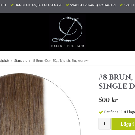
LITET
HANDLA IDAG, BETALA SENARE
SNABB LEVERANS (1-2 DAGAR)
KVALI
ejphår
Standard
#8 Brun, 40cm, 50g , Tejphår, Single drawn
#8 BRUN, 
SINGLE 
500 kr
Det finns 11 st i lag
Lägg i