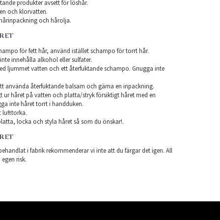
ande produkter avsett för löshår.
en och klorvatten.
årinpackning och hårolja.
ÅRET
ampo för fett hår, använd istället schampo för torrt hår.
te innehålla alkohol eller sulfater.
ed ljummet vatten och ett återfuktande schampo. Gnugga inte
tt använda återfuktande balsam och gärna en inpackning.
t ur håret på vatten och platta/stryk försiktigt håret med en
a inte håret torrt i handduken.
 lufttorka.
latta, locka och styla håret så som du önskar!.
ÅRET
ehandlat i fabrik rekommenderar vi inte att du färgar det igen. All
 egen risk.