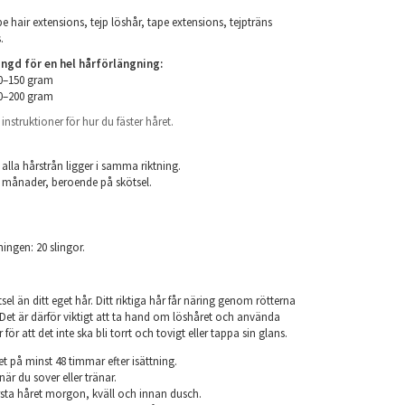
e hair extensions, tejp löshår, tape extensions, tejpträns
.
d för en hel hårförlängning:
00–150 gram
50–200 gram
nstruktioner för hur du fäster håret.
.
 alla hårstrån ligger i samma riktning.
 6 månader, beroende på skötsel.
ningen: 20 slingor.
el än ditt eget hår. Ditt riktiga hår får näring genom rötterna
r. Det är därför viktigt att ta hand om löshåret och använda
ör att det inte ska bli torrt och tovigt eller tappa sin glans.
et på minst 48 timmar efter isättning.
när du sover eller tränar.
sta håret morgon, kväll och innan dusch.