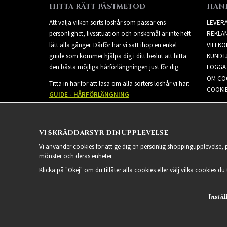
HITTA RÄTT FÄSTMETOD
HAN
Att välja vilken sorts löshår som passar ens
LEVER
personlighet, livssituation och önskemål är inte helt
REKLA
lätt alla gånger. Därför har vi satt ihop en enkel
VILLKO
guide som kommer hjälpa dig i ditt beslut att hitta
KUNDT
den bästa möjliga hårförlängningen just för dig.
LOGGA 
OM CO
Titta in här för att läsa om alla sorters löshår vi har:
COOKIE
GUIDE - HÅRFÖRLÄNGNING
VI SKRÄDDARSYR DIN UPPLEVELSE
Vi använder cookies för att ge dig en personlig shoppingupplevelse,
mönster och deras enheter.
Klicka på "Okej" om du tillåter alla cookies eller välj vilka cookies du
Instäl