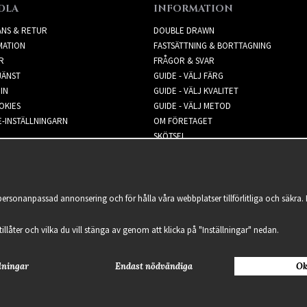
DLA
INFORMATION
ANS & RETUR
DOUBLE DRAWN
MATION
FASTSÄTTNING & BORTTAGNING
R
FRÅGOR & SVAR
JÄNST
GUIDE - VÄLJ FÄRG
IN
GUIDE - VÄLJ KVALITET
OKIES
GUIDE - VÄLJ METOD
-INSTÄLLNINGARN
OM FÖRETAGET
SKÖTSEL
NYHETSBREV
 personanpassad annonsering och för hålla våra webbplatser tillförlitliga och säkr
 tillåter och vilka du vill stänga av genom att klicka på "Inställningar" nedan.
lningar
Endast nödvändiga
Ok
2021 Delightful Hair