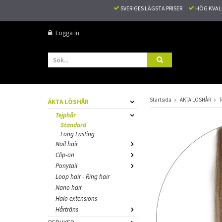
SVERIGES LÄGSTA PRISER
HÖG KVA
Logga in
Startsida
ÄKTA LÖSHÅR
T
ÄKTA LÖSHÅR
Tejphår
Standard
Long Lasting
Nail hair
Clip-on
Ponytail
Loop hair - Ring hair
Nano hair
Halo extensions
Hårträns