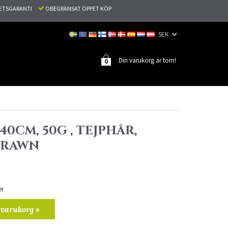
TETSGARANTI
OBEGRÄNSAT ÖPPET KÖP
Din varukorg är tom!
0
40CM, 50G , TEJPHÅR,
DRAWN
er
 varukorg »