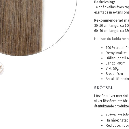
Beskrivning:
Tejphår kallas även tap
eller tape in extensions
Rekommenderad mäng
30–50 cm längd: ca 1
60–70 cm längd: ca 1
Här kan du ladda hem i
100 % äkta hår
Remy kvalitet -
Håller upp till
Längd: 40cm
Vikt: 50g
Bredd: 4cm
Antal i förpack
SKÖTSEL
Löshår kräver mer sköts
vilket löshåret inte få
återfuktande produkter f
Tvätta inte hår
Ha håret flätat 
Red ut och bor