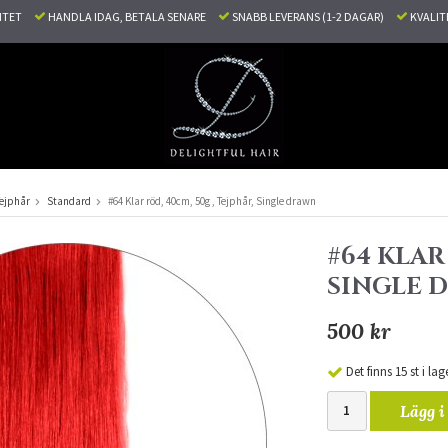
LITET
HANDLA IDAG, BETALA SENARE
SNABB LEVERANS (1-2 DAGAR)
KVALI
ejphår
Standard
#64 Klar röd, 40cm, 50g , Tejphår, Single drawn
#64 KLAR
SINGLE 
500 kr
Det finns 15 st i lag
Lägg i