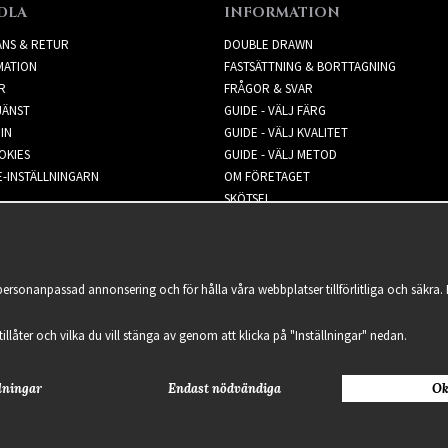
DLA
INFORMATION
ANS & RETUR
DOUBLE DRAWN
MATION
FASTSÄTTNING & BORTTAGNING
R
FRÅGOR & SVAR
JÄNST
GUIDE - VÄLJ FÄRG
IN
GUIDE - VÄLJ KVALITET
OKIES
GUIDE - VÄLJ METOD
-INSTÄLLNINGARN
OM FÖRETAGET
SKÖTSEL
NYHETSBREV
 personanpassad annonsering och för hålla våra webbplatser tillförlitliga och säkr
 tillåter och vilka du vill stänga av genom att klicka på "Inställningar" nedan.
lningar
Endast nödvändiga
Ok
2021 Delightful Hair