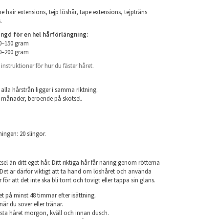
e hair extensions, tejp löshår, tape extensions, tejpträns
.
d för en hel hårförlängning:
00–150 gram
50–200 gram
nstruktioner för hur du fäster håret.
.
 alla hårstrån ligger i samma riktning.
 6 månader, beroende på skötsel.
ningen: 20 slingor.
el än ditt eget hår. Ditt riktiga hår får näring genom rötterna
r. Det är därför viktigt att ta hand om löshåret och använda
ör att det inte ska bli torrt och tovigt eller tappa sin glans.
et på minst 48 timmar efter isättning.
när du sover eller tränar.
sta håret morgon, kväll och innan dusch.