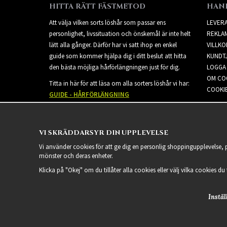
HITTA RÄTT FÄSTMETOD
HAN
Att välja vilken sorts löshår som passar ens
LEVER
personlighet, livssituation och önskemål är inte helt
REKLA
lätt alla gånger. Därför har vi satt ihop en enkel
VILLKO
guide som kommer hjälpa dig i ditt beslut att hitta
KUNDT
den bästa möjliga hårförlängningen just för dig.
LOGGA 
OM CO
Titta in här för att läsa om alla sorters löshår vi har:
COOKIE
GUIDE - HÅRFÖRLÄNGNING
VI SKRÄDDARSYR DIN UPPLEVELSE
Vi använder cookies för att ge dig en personlig shoppingupplevelse,
mönster och deras enheter.
Klicka på "Okej" om du tillåter alla cookies eller välj vilka cookies du
Instäl