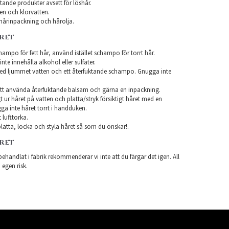
ande produkter avsett för löshår.
en och klorvatten.
årinpackning och hårolja.
ÅRET
ampo för fett hår, använd istället schampo för torrt hår.
te innehålla alkohol eller sulfater.
ed ljummet vatten och ett återfuktande schampo. Gnugga inte
tt använda återfuktande balsam och gärna en inpackning.
t ur håret på vatten och platta/stryk försiktigt håret med en
a inte håret torrt i handduken.
 lufttorka.
latta, locka och styla håret så som du önskar!.
ÅRET
ehandlat i fabrik rekommenderar vi inte att du färgar det igen. All
 egen risk.