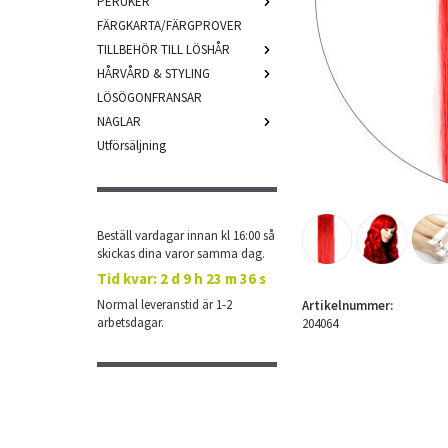
PERUKER
FÄRGKARTA/FÄRGPROVER
TILLBEHÖR TILL LÖSHÅR
HÅRVÅRD & STYLING
LÖSÖGONFRANSAR
NAGLAR
Utförsäljning
Beställ vardagar innan kl 16:00 så
skickas dina varor samma dag.
Tid kvar:
2 d 9 h 23 m 35 s
Normal leveranstid är 1-2
Artikelnummer:
arbetsdagar.
204064