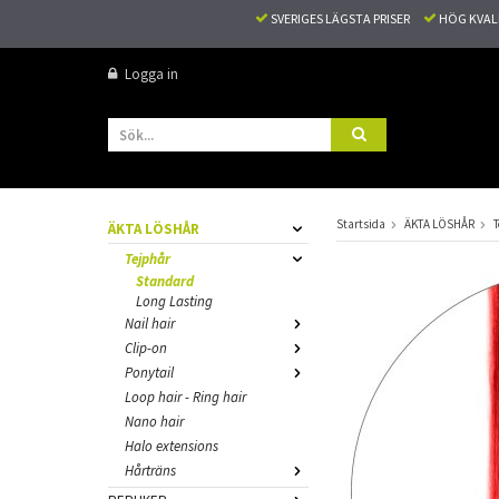
SVERIGES LÄGSTA PRISER
HÖG KVA
Logga in
Startsida
ÄKTA LÖSHÅR
T
ÄKTA LÖSHÅR
Tejphår
Standard
Long Lasting
Nail hair
Clip-on
Ponytail
Loop hair - Ring hair
Nano hair
Halo extensions
Hårträns