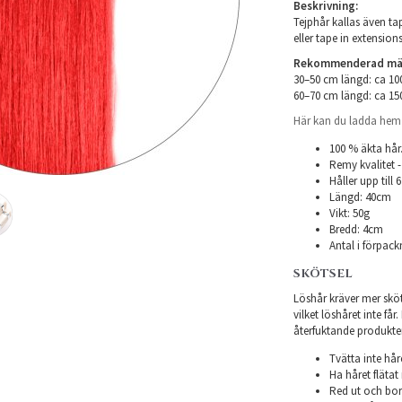
Beskrivning:
Tejphår kallas även tap
eller tape in extensions
Rekommenderad mäng
30–50 cm längd: ca 1
60–70 cm längd: ca 1
Här kan du ladda hem i
100 % äkta hår
Remy kvalitet -
Håller upp till
Längd: 40cm
Vikt: 50g
Bredd: 4cm
Antal i förpack
SKÖTSEL
Löshår kräver mer sköts
vilket löshåret inte få
återfuktande produkter f
Tvätta inte hår
Ha håret flätat 
Red ut och bor