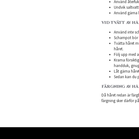
Använd återfukt
Undvik saltvatt
Använd gärna h
VID TVÄTT AV H
Använd inte sch
Schampot bör in
Tvätta håret m
håret.
Följ upp med a
Krama försiktig
handduk, gnugg
Låt gärna håret
Sedan kan du p
FÄRGNING AV H
Då håret redan är färgb
färgning sker därför på