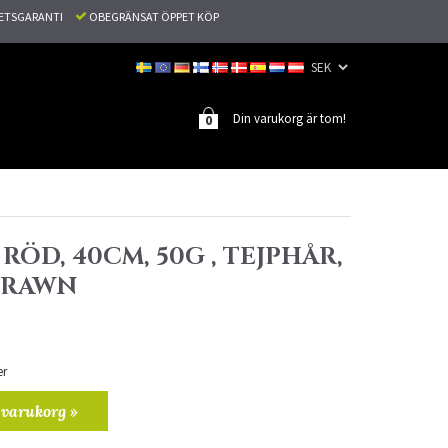
TETSGARANTI
OBEGRÄNSAT ÖPPET KÖP
Din varukorg är tom!
0
 RÖD, 40CM, 50G , TEJPHÅR,
DRAWN
er
 varukorg »