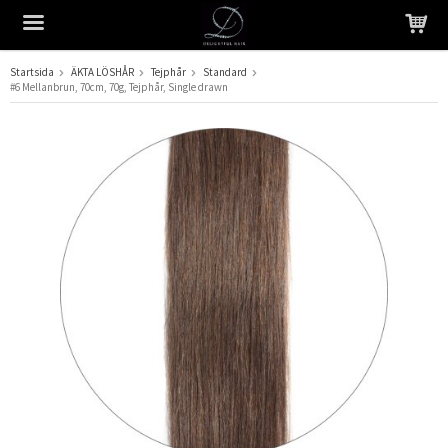
Startsida
ÄKTA LÖSHÅR
Tejphår
Standard
#6 Mellanbrun, 70cm, 70g, Tejphår, Single drawn
Produkten har blivit tillagd i varukorgen