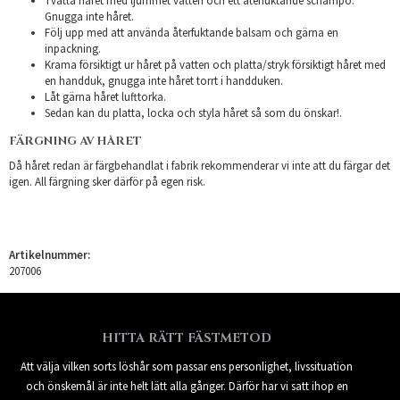
Tvätta håret med ljummet vatten och ett återfuktande schampo.
Gnugga inte håret.
Följ upp med att använda återfuktande balsam och gärna en
inpackning.
Krama försiktigt ur håret på vatten och platta/stryk försiktigt håret med
en handduk, gnugga inte håret torrt i handduken.
Låt gärna håret lufttorka.
Sedan kan du platta, locka och styla håret så som du önskar!.
FÄRGNING AV HÅRET
Då håret redan är färgbehandlat i fabrik rekommenderar vi inte att du färgar det
igen. All färgning sker därför på egen risk.
Artikelnummer:
207006
HITTA RÄTT FÄSTMETOD
Att välja vilken sorts löshår som passar ens personlighet, livssituation
och önskemål är inte helt lätt alla gånger. Därför har vi satt ihop en