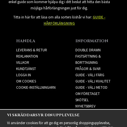
enkel guide som kommer hjälpa dig i ditt beslut att hitta den bästa
möjliga hårförlängningen just för dig.
Titta in här för att läsa om alla sorters löshår vi har:
GUIDE -
HÅRFÖRLÄNGNING
HANDLA
INFORMATION
LEVERANS & RETUR
DOUBLE DRAWN
REKLAMATION
FASTSÄTTNING &
VILLKOR
BORTTAGNING
KUNDTJÄNST
FRÅGOR & SVAR
LOGGA IN
GUIDE - VÄLJ FÄRG
OM COOKIES
GUIDE - VÄLJ KVALITET
COOKIE-INSTÄLLNINGARN
GUIDE - VÄLJ METOD
OM FÖRETAGET
SKÖTSEL
NYHETSBREV
VI SKRÄDDARSYR DIN UPPLEVELSE
NYHETSBREV
Vi använder cookies för att ge dig en personlig shoppingupplevelse,