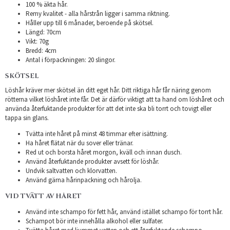
100 % äkta hår.
Remy kvalitet - alla hårstrån ligger i samma riktning.
Håller upp till 6 månader, beroende på skötsel.
Längd: 70cm
Vikt: 70g
Bredd: 4cm
Antal i förpackningen: 20 slingor.
SKÖTSEL
Löshår kräver mer skötsel än ditt eget hår. Ditt riktiga hår får näring genom
rötterna vilket löshåret inte får. Det är därför viktigt att ta hand om löshåret och
använda återfuktande produkter för att det inte ska bli torrt och tovigt eller
tappa sin glans.
Tvätta inte håret på minst 48 timmar efter isättning.
Ha håret flätat när du sover eller tränar.
Red ut och borsta håret morgon, kväll och innan dusch.
Använd återfuktande produkter avsett för löshår.
Undvik saltvatten och klorvatten.
Använd gärna hårinpackning och hårolja.
VID TVÄTT AV HÅRET
Använd inte schampo för fett hår, använd istället schampo för torrt hår.
Schampot bör inte innehålla alkohol eller sulfater.