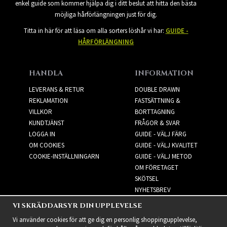
enkel guide som kommer hjälpa dig i ditt beslut att hitta den bästa
möjliga hårförlängningen just för dig.
Titta in här för att läsa om alla sorters löshår vi har:
GUIDE -
HÅRFÖRLÄNGNING
HANDLA
INFORMATION
LEVERANS & RETUR
DOUBLE DRAWN
REKLAMATION
FASTSÄTTNING &
VILLKOR
BORTTAGNING
KUNDTJÄNST
FRÅGOR & SVAR
LOGGA IN
GUIDE - VÄLJ FÄRG
OM COOKIES
GUIDE - VÄLJ KVALITET
COOKIE-INSTÄLLNINGARN
GUIDE - VÄLJ METOD
OM FÖRETAGET
SKÖTSEL
NYHETSBREV
VI SKRÄDDARSYR DIN UPPLEVELSE
NYHETSBREV
Vi använder cookies för att ge dig en personlig shoppingupplevelse,