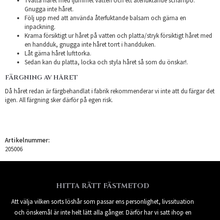
Tvätta håret med ljummet vatten och ett återfuktande schampo.
Gnugga inte håret.
Följ upp med att använda återfuktande balsam och gärna en
inpackning.
Krama försiktigt ur håret på vatten och platta/stryk försiktigt håret med
en handduk, gnugga inte håret torrt i handduken.
Låt gärna håret lufttorka.
Sedan kan du platta, locka och styla håret så som du önskar!.
FÄRGNING AV HÅRET
Då håret redan är färgbehandlat i fabrik rekommenderar vi inte att du färgar det
igen. All färgning sker därför på egen risk.
Artikelnummer:
205006
HITTA RÄTT FÄSTMETOD
Att välja vilken sorts löshår som passar ens personlighet, livssituation
och önskemål är inte helt lätt alla gånger. Därför har vi satt ihop en