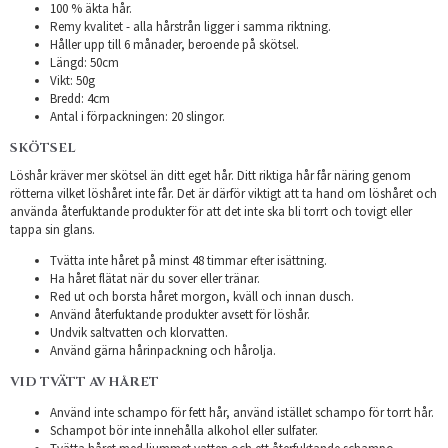
100 % äkta hår.
Remy kvalitet - alla hårstrån ligger i samma riktning.
Håller upp till 6 månader, beroende på skötsel.
Längd: 50cm
Vikt: 50g
Bredd: 4cm
Antal i förpackningen: 20 slingor.
SKÖTSEL
Löshår kräver mer skötsel än ditt eget hår. Ditt riktiga hår får näring genom
rötterna vilket löshåret inte får. Det är därför viktigt att ta hand om löshåret och
använda återfuktande produkter för att det inte ska bli torrt och tovigt eller
tappa sin glans.
Tvätta inte håret på minst 48 timmar efter isättning.
Ha håret flätat när du sover eller tränar.
Red ut och borsta håret morgon, kväll och innan dusch.
Använd återfuktande produkter avsett för löshår.
Undvik saltvatten och klorvatten.
Använd gärna hårinpackning och hårolja.
VID TVÄTT AV HÅRET
Använd inte schampo för fett hår, använd istället schampo för torrt hår.
Schampot bör inte innehålla alkohol eller sulfater.