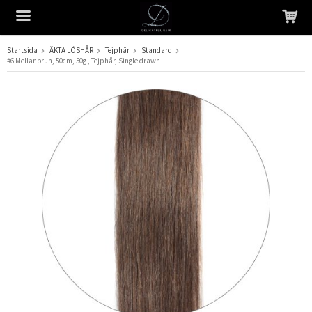
Startsida
ÄKTA LÖSHÅR
Tejphår
Standard
#6 Mellanbrun, 50cm, 50g , Tejphår, Single drawn
Produkten har blivit tillagd i varukorgen