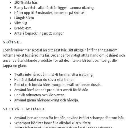
100 % äkta hår.
Remy kvalitet - alla hårstrån ligger i samma riktning.
Håller upp till 6 månader, beroende på skötsel.
Längd: 50cm
Vikt: 50g
Bredd: 4cm
Antal i förpackningen: 20 slingor.
SKÖTSEL
Löshår kräver mer skötsel än ditt eget hår. Ditt riktiga hår får näring genom
rötterna vilket löshåret inte får. Det är därför viktigt att ta hand om löshåret och
använda återfuktande produkter för att det inte ska bli torrt och tovigt eller
tappa sin glans.
Tvätta inte håret på minst 48 timmar efter isättning.
Ha håret flätat när du sover eller tränar.
Red ut och borsta håret morgon, kväll och innan dusch.
Använd återfuktande produkter avsett för löshår.
Undvik saltvatten och klorvatten.
Använd gärna hårinpackning och hårolja.
VID TVÄTT AV HÅRET
Använd inte schampo för fett hår, använd istället schampo för torrt hår.
Schampot bör inte innehålla alkohol eller sulfater.