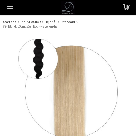
Startsida
ÄKTA LÖSHÅR
Tejphår
Standard
#24 Blond, 50cm, 50g , Body wave Tejphår
Produkten har blivit tillagd i varukorgen