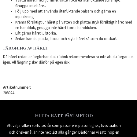
Tvätta håret med ljummet vatten och ett återfuktande schampo.
Gnugga inte håret.
Följ upp med att använda återfuktande balsam och gärna en
inpackning.
Krama försiktigt ur håret på vatten och platta/stryk försiktigt håret med
en handduk, gnugga inte håret torrt i handduken.
Låt gärna håret lufttorka.
Sedan kan du platta, locka och styla håret så som du önskar!.
FÄRGNING AV HÅRET
Då håret redan är färgbehandlat i fabrik rekommenderar vi inte att du färgar det
igen. All färgning sker därför på egen risk.
Artikelnummer:
208024
HITTA RÄTT FÄSTMETOD
Att välja vilken sorts löshår som passar ens personlighet, livssituation
och önskemål är inte helt lätt alla gånger. Därför har vi satt ihop en