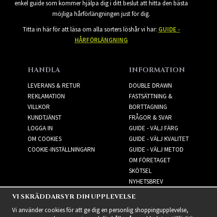
enkel guide som kommer hjälpa dig i ditt beslut att hitta den bästa
möjliga hårförlängningen just för dig.
Titta in här för att läsa om alla sorters löshår vi har:
GUIDE -
HÅRFÖRLÄNGNING
HANDLA
INFORMATION
LEVERANS & RETUR
DOUBLE DRAWN
REKLAMATION
FASTSÄTTNING &
VILLKOR
BORTTAGNING
KUNDTJÄNST
FRÅGOR & SVAR
LOGGA IN
GUIDE - VÄLJ FÄRG
OM COOKIES
GUIDE - VÄLJ KVALITET
COOKIE-INSTÄLLNINGARN
GUIDE - VÄLJ METOD
OM FÖRETAGET
SKÖTSEL
NYHETSBREV
VI SKRÄDDARSYR DIN UPPLEVELSE
NYHETSBREV
Vi använder cookies för att ge dig en personlig shoppingupplevelse,