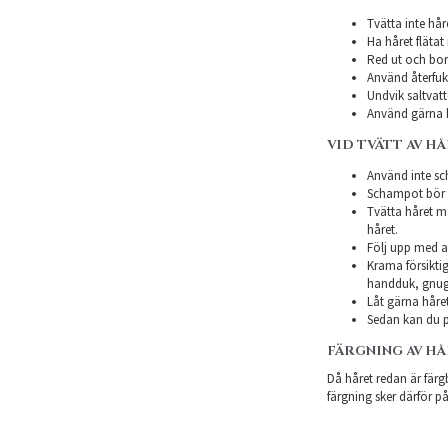
Tvätta inte hår
Ha håret flätat 
Red ut och bor
Använd återfukt
Undvik saltvatt
Använd gärna h
VID TVÄTT AV H
Använd inte sch
Schampot bör in
Tvätta håret m
håret.
Följ upp med a
Krama försiktig
handduk, gnugg
Låt gärna håret
Sedan kan du p
FÄRGNING AV H
Då håret redan är färgb
färgning sker därför på