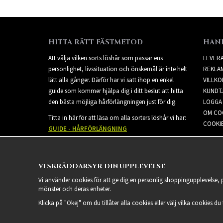
HITTA RÄTT FÄSTMETOD
HAN
Att välja vilken sorts löshår som passar ens
LEVER
personlighet, livssituation och önskemål är inte helt
REKLA
lätt alla gånger. Därför har vi satt ihop en enkel
VILLKO
guide som kommer hjälpa dig i ditt beslut att hitta
KUNDT
den bästa möjliga hårförlängningen just för dig.
LOGGA 
OM CO
Titta in här för att läsa om alla sorters löshår vi har:
COOKIE
GUIDE - HÅRFÖRLÄNGNING
VI SKRÄDDARSYR DIN UPPLEVELSE
Vi använder cookies för att ge dig en personlig shoppingupplevelse,
mönster och deras enheter.
Klicka på "Okej" om du tillåter alla cookies eller välj vilka cookies du