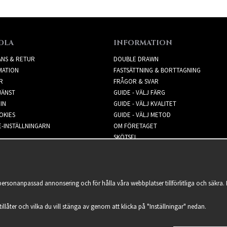
DLA
INFORMATION
ANS & RETUR
DOUBLE DRAWN
MATION
FASTSÄTTNING & BORTTAGNING
R
FRÅGOR & SVAR
JÄNST
GUIDE - VÄLJ FÄRG
IN
GUIDE - VÄLJ KVALITET
OKIES
GUIDE - VÄLJ METOD
-INSTÄLLNINGARN
OM FÖRETAGET
SKÖTSEL
NYHETSBREV
 personanpassad annonsering och för hålla våra webbplatser tillförlitliga och säkr
 tillåter och vilka du vill stänga av genom att klicka på "Inställningar" nedan.