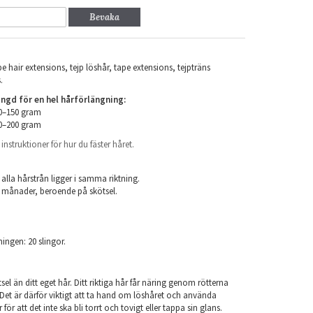
Bevaka
e hair extensions, tejp löshår, tape extensions, tejpträns
.
d för en hel hårförlängning:
00–150 gram
50–200 gram
nstruktioner för hur du fäster håret.
.
 alla hårstrån ligger i samma riktning.
 6 månader, beroende på skötsel.
ningen: 20 slingor.
el än ditt eget hår. Ditt riktiga hår får näring genom rötterna
r. Det är därför viktigt att ta hand om löshåret och använda
ör att det inte ska bli torrt och tovigt eller tappa sin glans.