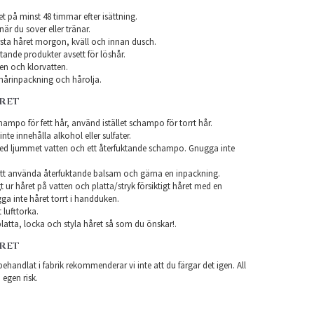
et på minst 48 timmar efter isättning.
när du sover eller tränar.
sta håret morgon, kväll och innan dusch.
ande produkter avsett för löshår.
en och klorvatten.
årinpackning och hårolja.
ÅRET
ampo för fett hår, använd istället schampo för torrt hår.
te innehålla alkohol eller sulfater.
ed ljummet vatten och ett återfuktande schampo. Gnugga inte
tt använda återfuktande balsam och gärna en inpackning.
t ur håret på vatten och platta/stryk försiktigt håret med en
a inte håret torrt i handduken.
 lufttorka.
latta, locka och styla håret så som du önskar!.
ÅRET
ehandlat i fabrik rekommenderar vi inte att du färgar det igen. All
 egen risk.