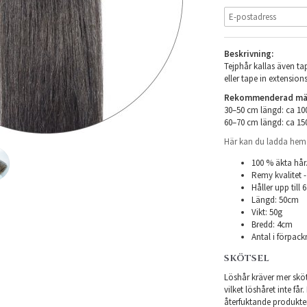
Beskrivning:
Tejphår kallas även tap
eller tape in extensions
Rekommenderad mäng
30–50 cm längd: ca 1
60–70 cm längd: ca 1
Här kan du ladda hem i
100 % äkta hår
Remy kvalitet -
Håller upp till
Längd: 50cm
Vikt: 50g
Bredd: 4cm
Antal i förpack
SKÖTSEL
Löshår kräver mer sköts
vilket löshåret inte få
återfuktande produkter f