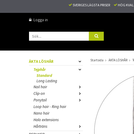
SVERIGES LÄGSTA PRISER
HÖG KVA
Logga in
Startsida
ÄKTA LÖSHÅR
T
ÄKTA LÖSHÅR
Tejphår
Standard
Long Lasting
Nail hair
Clip-on
Ponytail
Loop hair - Ring hair
Nano hair
Halo extensions
Hårträns