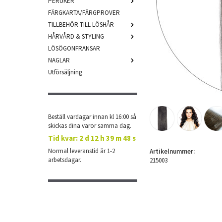
PERUKER
FÄRGKARTA/FÄRGPROVER
TILLBEHÖR TILL LÖSHÅR
HÅRVÅRD & STYLING
LÖSÖGONFRANSAR
NAGLAR
Utförsäljning
Beställ vardagar innan kl 16:00 så
skickas dina varor samma dag.
Tid kvar:
2 d 12 h 39 m 47 s
Normal leveranstid är 1-2
Artikelnummer:
arbetsdagar.
215003