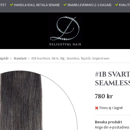
LITET
HANDLA IDAG, BETALA SENARE
SNABB LEVERANS (1-2 DAGAR)
KVALI
ejphår
Standard
#1B Svartbrun, 50cm, 50g , Seamless, Tejphår, Single drawn
#1B SVAR
SEAMLESS
780 kr
Finns ej i lagret
Bevaka produkt
Ange din e-postadress 