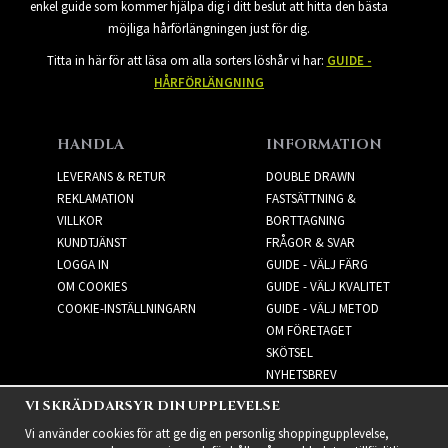
enkel guide som kommer hjälpa dig i ditt beslut att hitta den bästa
möjliga hårförlängningen just för dig.
Titta in här för att läsa om alla sorters löshår vi har:
GUIDE -
HÅRFÖRLÄNGNING
HANDLA
INFORMATION
LEVERANS & RETUR
DOUBLE DRAWN
REKLAMATION
FASTSÄTTNING &
VILLKOR
BORTTAGNING
KUNDTJÄNST
FRÅGOR & SVAR
LOGGA IN
GUIDE - VÄLJ FÄRG
OM COOKIES
GUIDE - VÄLJ KVALITET
COOKIE-INSTÄLLNINGARN
GUIDE - VÄLJ METOD
OM FÖRETAGET
SKÖTSEL
NYHETSBREV
VI SKRÄDDARSYR DIN UPPLEVELSE
NYHETSBREV
Vi använder cookies för att ge dig en personlig shoppingupplevelse,