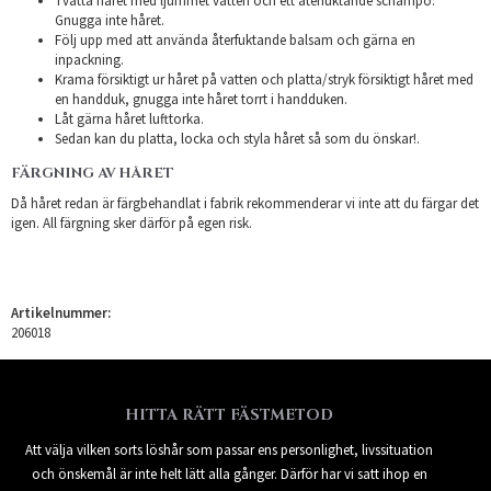
Tvätta håret med ljummet vatten och ett återfuktande schampo.
Gnugga inte håret.
Följ upp med att använda återfuktande balsam och gärna en
inpackning.
Krama försiktigt ur håret på vatten och platta/stryk försiktigt håret med
en handduk, gnugga inte håret torrt i handduken.
Låt gärna håret lufttorka.
Sedan kan du platta, locka och styla håret så som du önskar!.
FÄRGNING AV HÅRET
Då håret redan är färgbehandlat i fabrik rekommenderar vi inte att du färgar det
igen. All färgning sker därför på egen risk.
Artikelnummer:
206018
HITTA RÄTT FÄSTMETOD
Att välja vilken sorts löshår som passar ens personlighet, livssituation
och önskemål är inte helt lätt alla gånger. Därför har vi satt ihop en