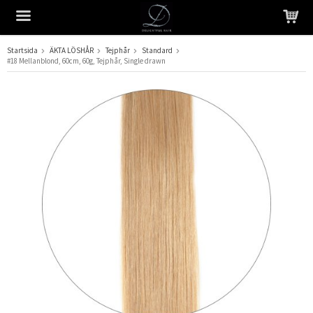
Startsida
ÄKTA LÖSHÅR
Tejphår
Standard
#18 Mellanblond, 60cm, 60g, Tejphår, Single drawn
Produkten har blivit tillagd i varukorgen