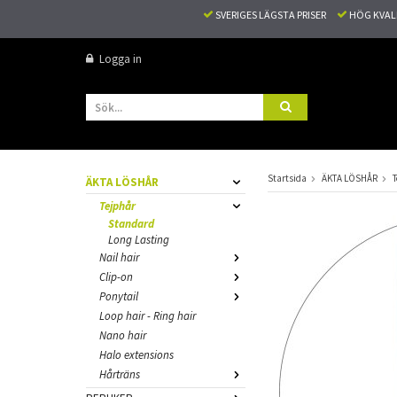
SVERIGES LÄGSTA PRISER
HÖG KVA
Logga in
Startsida
ÄKTA LÖSHÅR
T
ÄKTA LÖSHÅR
Tejphår
Standard
Long Lasting
Nail hair
Clip-on
Ponytail
Loop hair - Ring hair
Nano hair
Halo extensions
Hårträns