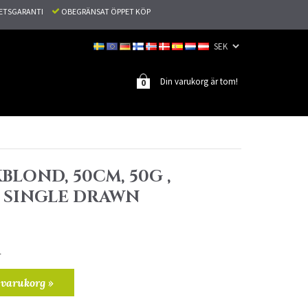
TETSGARANTI
OBEGRÄNSAT ÖPPET KÖP
Din varukorg är tom!
0
BLOND, 50CM, 50G ,
, SINGLE DRAWN
r
 varukorg »