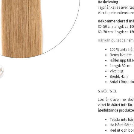
Beskrivning:
Tejphår kallas även tap
eller tape in extensions
Rekommenderad mäng
30–50 cm längd: ca 1
60–70 cm längd: ca 1
Här kan du ladda hem i
100 % äkta hår
Remy kvalitet -
Håller upp till
Längd: 50cm
Vikt: 50g
Bredd: 4cm
Antal i förpack
SKÖTSEL
Löshår kräver mer sköts
vilket löshåret inte få
återfuktande produkter f
Tvätta inte hår
Ha håret flätat 
Red ut och bor