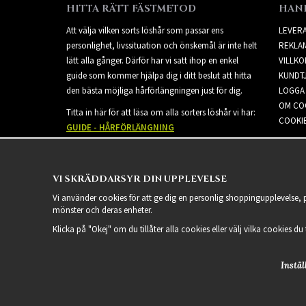
HITTA RÄTT FÄSTMETOD
HAN
Att välja vilken sorts löshår som passar ens
LEVER
personlighet, livssituation och önskemål är inte helt
REKLA
lätt alla gånger. Därför har vi satt ihop en enkel
VILLKO
guide som kommer hjälpa dig i ditt beslut att hitta
KUNDT
den bästa möjliga hårförlängningen just för dig.
LOGGA 
OM CO
Titta in här för att läsa om alla sorters löshår vi har:
COOKIE
GUIDE - HÅRFÖRLÄNGNING
VI SKRÄDDARSYR DIN UPPLEVELSE
Vi använder cookies för att ge dig en personlig shoppingupplevelse,
mönster och deras enheter.
Klicka på "Okej" om du tillåter alla cookies eller välj vilka cookies du
Instäl