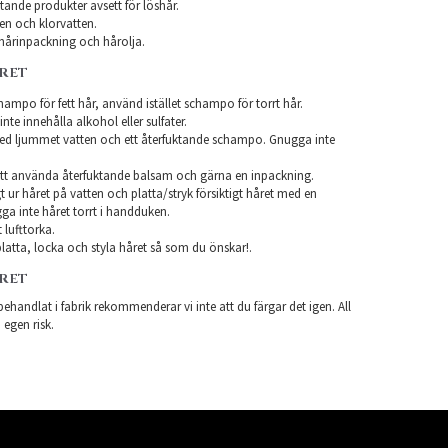
ande produkter avsett för löshår.
en och klorvatten.
årinpackning och hårolja.
ÅRET
ampo för fett hår, använd istället schampo för torrt hår.
te innehålla alkohol eller sulfater.
ed ljummet vatten och ett återfuktande schampo. Gnugga inte
tt använda återfuktande balsam och gärna en inpackning.
t ur håret på vatten och platta/stryk försiktigt håret med en
a inte håret torrt i handduken.
 lufttorka.
latta, locka och styla håret så som du önskar!.
ÅRET
ehandlat i fabrik rekommenderar vi inte att du färgar det igen. All
 egen risk.