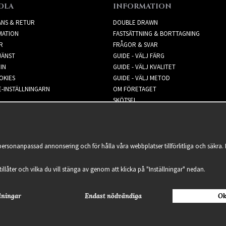
DLA
INFORMATION
ANS & RETUR
DOUBLE DRAWN
MATION
FASTSÄTTNING & BORTTAGNING
R
FRÅGOR & SVAR
JÄNST
GUIDE - VÄLJ FÄRG
IN
GUIDE - VÄLJ KVALITET
OKIES
GUIDE - VÄLJ METOD
-INSTÄLLNINGARN
OM FÖRETAGET
SKÖTSEL
NYHETSBREV
 personanpassad annonsering och för hålla våra webbplatser tillförlitliga och säkr
 tillåter och vilka du vill stänga av genom att klicka på "Inställningar" nedan.
lningar
Endast nödvändiga
Ok
2021 Delightful Hair