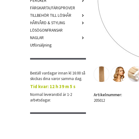
PERUKER
FÄRGKARTA/FÄRGPROVER
TILLBEHÖR TILL LÖSHÅR
HÅRVÅRD & STYLING
LÖSÖGONFRANSAR
NAGLAR
Utförsäljning
Beställ vardagar innan kl 16:00 så
skickas dina varor samma dag.
Tid kvar:
12 h 39 m 4 s
Normal leveranstid är 1-2
Artikelnummer:
arbetsdagar.
205012