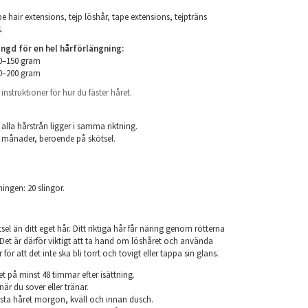
e hair extensions, tejp löshår, tape extensions, tejpträns
.
d för en hel hårförlängning:
00–150 gram
50–200 gram
nstruktioner för hur du fäster håret.
.
 alla hårstrån ligger i samma riktning.
 6 månader, beroende på skötsel.
ningen: 20 slingor.
el än ditt eget hår. Ditt riktiga hår får näring genom rötterna
r. Det är därför viktigt att ta hand om löshåret och använda
ör att det inte ska bli torrt och tovigt eller tappa sin glans.
et på minst 48 timmar efter isättning.
när du sover eller tränar.
sta håret morgon, kväll och innan dusch.