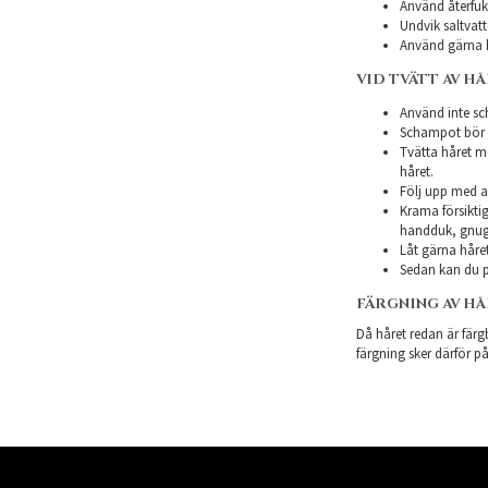
Använd återfukt
Undvik saltvatt
Använd gärna h
VID TVÄTT AV H
Använd inte sch
Schampot bör in
Tvätta håret m
håret.
Följ upp med a
Krama försiktig
handduk, gnugg
Låt gärna håret
Sedan kan du p
FÄRGNING AV H
Då håret redan är färgb
färgning sker därför på