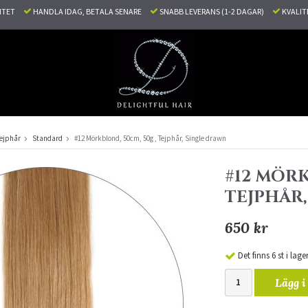
LITET
HANDLA IDAG, BETALA SENARE
SNABB LEVERANS (1-2 DAGAR)
KVALI
ejphår
Standard
#12 Mörkblond, 50cm, 50g , Tejphår, Single drawn
#12 MÖRK
TEJPHÅR
650 kr
Det finns 6 st i lage
Lägg i