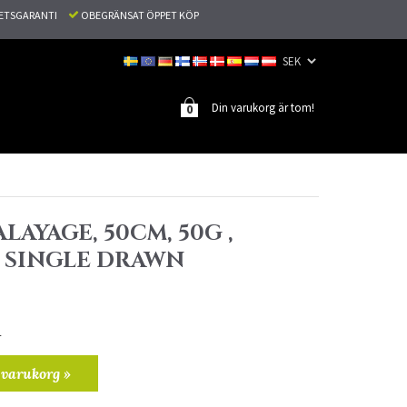
TETSGARANTI
OBEGRÄNSAT ÖPPET KÖP
Din varukorg är tom!
0
ALAYAGE, 50CM, 50G ,
, SINGLE DRAWN
r
 varukorg »