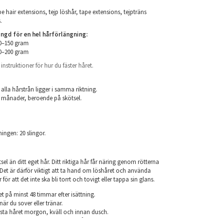
e hair extensions, tejp löshår, tape extensions, tejpträns
.
d för en hel hårförlängning:
00–150 gram
50–200 gram
nstruktioner för hur du fäster håret.
.
 alla hårstrån ligger i samma riktning.
 6 månader, beroende på skötsel.
ningen: 20 slingor.
el än ditt eget hår. Ditt riktiga hår får näring genom rötterna
r. Det är därför viktigt att ta hand om löshåret och använda
ör att det inte ska bli torrt och tovigt eller tappa sin glans.
et på minst 48 timmar efter isättning.
när du sover eller tränar.
sta håret morgon, kväll och innan dusch.