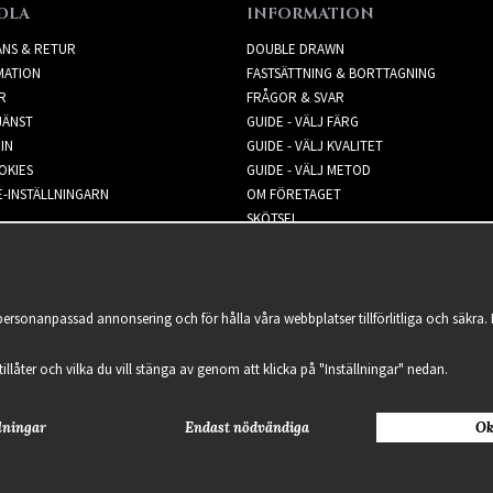
DLA
INFORMATION
ANS & RETUR
DOUBLE DRAWN
MATION
FASTSÄTTNING & BORTTAGNING
R
FRÅGOR & SVAR
JÄNST
GUIDE - VÄLJ FÄRG
IN
GUIDE - VÄLJ KVALITET
OKIES
GUIDE - VÄLJ METOD
-INSTÄLLNINGARN
OM FÖRETAGET
SKÖTSEL
NYHETSBREV
 personanpassad annonsering och för hålla våra webbplatser tillförlitliga och säkr
 tillåter och vilka du vill stänga av genom att klicka på "Inställningar" nedan.
lningar
Endast nödvändiga
Ok
2021 Delightful Hair