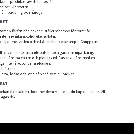
ande produkter avsett för löshår.
en och klorvatten.
årinpackning och hårolja.
ÅRET
ampo för fett hår, använd istället schampo för torrt hår.
te innehålla alkohol eller sulfater.
ed ljummet vatten och ett återfuktande schampo. Gnugga inte
tt använda återfuktande balsam och gärna en inpackning.
t ur håret på vatten och platta/stryk försiktigt håret med en
a inte håret torrt i handduken.
 lufttorka.
latta, locka och styla håret så som du önskar!.
ÅRET
ehandlat i fabrik rekommenderar vi inte att du färgar det igen. All
 egen risk.