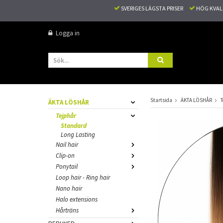
SVERIGES LÄGSTA PRISER
HÖG KVA
Logga in
Startsida
ÄKTA LÖSHÅR
T
ÄKTA LÖSHÅR
Tejphår
Standard
Long Lasting
Nail hair
Clip-on
Ponytail
Loop hair - Ring hair
Nano hair
Halo extensions
Hårträns