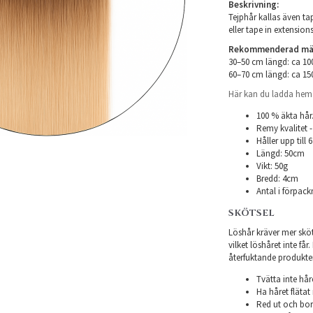
Beskrivning:
Tejphår kallas även tap
eller tape in extensions
Rekommenderad mäng
30–50 cm längd: ca 1
60–70 cm längd: ca 1
Här kan du ladda hem i
100 % äkta hår
Remy kvalitet -
Håller upp till
Längd: 50cm
Vikt: 50g
Bredd: 4cm
Antal i förpack
SKÖTSEL
Löshår kräver mer sköts
vilket löshåret inte få
återfuktande produkter f
Tvätta inte hår
Ha håret flätat 
Red ut och bor