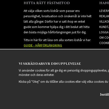
HITTA RÄTT FÄSTMETOD
HAN
Att välja vilken sorts löshår som passar ens
LEVER
personlighet, livssituation och önskemål är inte helt
REKLA
lätt alla gånger. Därför har vi satt ihop en enkel
VILLKO
guide som kommer hjälpa dig i ditt beslut att hitta
KUNDT
den bästa möjliga hårförlängningen just för dig.
LOGGA 
OM CO
Titta in här för att läsa om alla sorters löshår vi har:
COOKIE
GUIDE - HÅRFÖRLÄNGNING
VI SKRÄDDARSYR DIN UPPLEVELSE
Vi använder cookies för att ge dig en personlig shoppingupplevelse,
mönster och deras enheter.
Klicka på "Okej" om du tillåter alla cookies eller välj vilka cookies du
Instäl