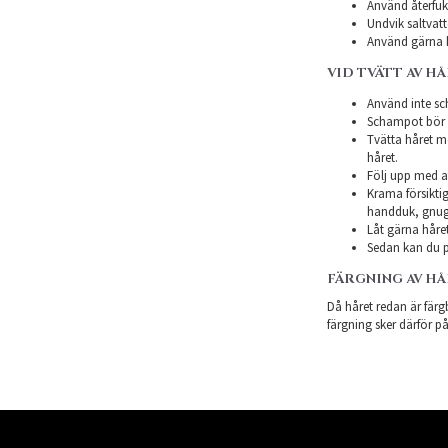
Använd återfukt
Undvik saltvatt
Använd gärna h
VID TVÄTT AV H
Använd inte sch
Schampot bör in
Tvätta håret m
håret.
Följ upp med a
Krama försiktig
handduk, gnugg
Låt gärna håret
Sedan kan du p
FÄRGNING AV H
Då håret redan är färgb
färgning sker därför på