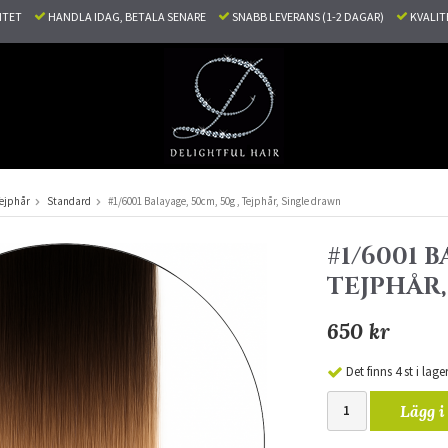
LITET
HANDLA IDAG, BETALA SENARE
SNABB LEVERANS (1-2 DAGAR)
KVALI
ejphår
Standard
#1/6001 Balayage, 50cm, 50g , Tejphår, Single drawn
#1/6001 B
TEJPHÅR
650 kr
Det finns 4 st i lage
Lägg i