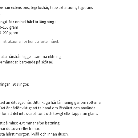
e hair extensions, tejp löshår, tape extensions, tejpträns
.
d för en hel hårförlängning:
00–150 gram
50–200 gram
nstruktioner för hur du fäster håret.
.
 alla hårstrån ligger i samma riktning.
 24 månader, beroende på skötsel.
ningen: 20 slingor.
el än ditt eget hår. Ditt riktiga hår får näring genom rötterna
r. Det är därför viktigt att ta hand om löshåret och använda
ör att det inte ska bli torrt och tovigt eller tappa sin glans.
et på minst 48 timmar efter isättning.
när du sover eller tränar.
sta håret morgon, kväll och innan dusch.