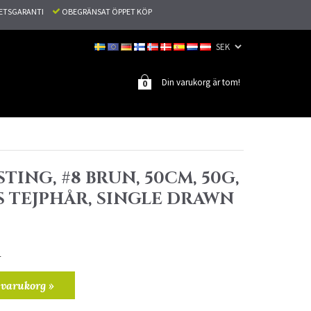
TETSGARANTI
OBEGRÄNSAT ÖPPET KÖP
Din varukorg är tom!
0
TING, #8 BRUN, 50CM, 50G,
S TEJPHÅR, SINGLE DRAWN
r
 varukorg »