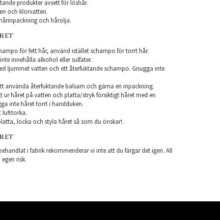
ande produkter avsett för löshår.
en och klorvatten.
årinpackning och hårolja.
ÅRET
ampo för fett hår, använd istället schampo för torrt hår.
te innehålla alkohol eller sulfater.
ed ljummet vatten och ett återfuktande schampo. Gnugga inte
tt använda återfuktande balsam och gärna en inpackning.
t ur håret på vatten och platta/stryk försiktigt håret med en
a inte håret torrt i handduken.
 lufttorka.
latta, locka och styla håret så som du önskar!.
ÅRET
ehandlat i fabrik rekommenderar vi inte att du färgar det igen. All
 egen risk.