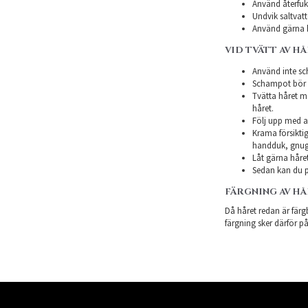
Använd återfukt
Undvik saltvatt
Använd gärna h
VID TVÄTT AV H
Använd inte sch
Schampot bör in
Tvätta håret m
håret.
Följ upp med a
Krama försiktig
handduk, gnugg
Låt gärna håret
Sedan kan du p
FÄRGNING AV H
Då håret redan är färgb
färgning sker därför på