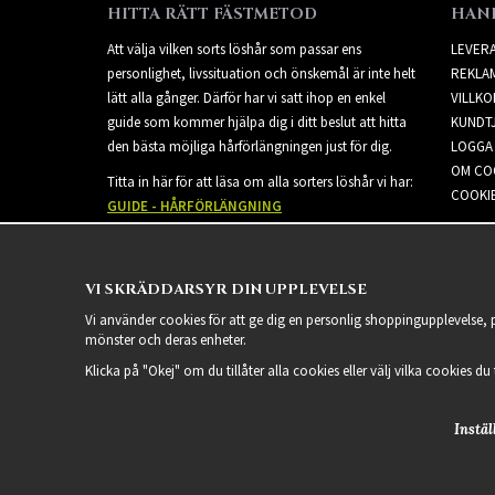
HITTA RÄTT FÄSTMETOD
HAN
Att välja vilken sorts löshår som passar ens
LEVER
personlighet, livssituation och önskemål är inte helt
REKLA
lätt alla gånger. Därför har vi satt ihop en enkel
VILLKO
guide som kommer hjälpa dig i ditt beslut att hitta
KUNDT
den bästa möjliga hårförlängningen just för dig.
LOGGA 
OM CO
Titta in här för att läsa om alla sorters löshår vi har:
COOKIE
GUIDE - HÅRFÖRLÄNGNING
VI SKRÄDDARSYR DIN UPPLEVELSE
Vi använder cookies för att ge dig en personlig shoppingupplevelse,
mönster och deras enheter.
Klicka på "Okej" om du tillåter alla cookies eller välj vilka cookies du
Instäl