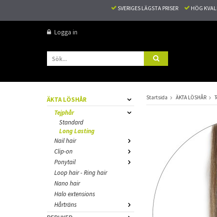
SVERIGES LÄGSTA PRISER
HÖG KVA
Logga in
Startsida
ÄKTA LÖSHÅR
T
ÄKTA LÖSHÅR
Tejphår
Standard
Long Lasting
Nail hair
Clip-on
Ponytail
Loop hair - Ring hair
Nano hair
Halo extensions
Hårträns