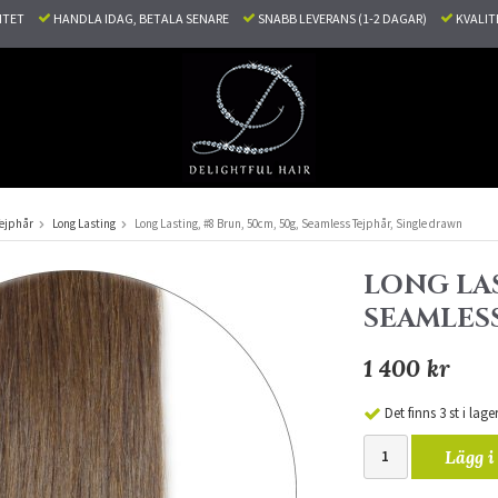
LITET
HANDLA IDAG, BETALA SENARE
SNABB LEVERANS (1-2 DAGAR)
KVALI
ejphår
Long Lasting
Long Lasting, #8 Brun, 50cm, 50g, Seamless Tejphår, Single drawn
LONG LAS
SEAMLES
1 400 kr
Det finns 3 st i lage
Lägg i