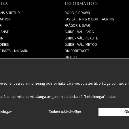
DLA
INFORMATION
ANS & RETUR
DOUBLE DRAWN
MATION
FASTSÄTTNING & BORTTAGNING
R
FRÅGOR & SVAR
JÄNST
GUIDE - VÄLJ FÄRG
IN
GUIDE - VÄLJ KVALITET
OKIES
GUIDE - VÄLJ METOD
-INSTÄLLNINGARN
OM FÖRETAGET
SKÖTSEL
NYHETSBREV
 personanpassad annonsering och för hålla våra webbplatser tillförlitliga och säkr
 tillåter och vilka du vill stänga av genom att klicka på "Inställningar" nedan.
lningar
Endast nödvändiga
Ok
2021 Delightful Hair