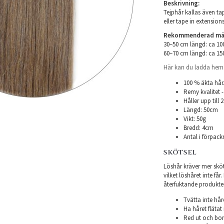
Beskrivning:
Tejphår kallas även tap
eller tape in extensions
Rekommenderad mäng
30–50 cm längd: ca 1
60–70 cm längd: ca 1
Här kan du ladda hem i
100 % äkta hår
Remy kvalitet -
Håller upp till
Längd: 50cm
Vikt: 50g
Bredd: 4cm
Antal i förpack
SKÖTSEL
Löshår kräver mer sköts
vilket löshåret inte få
återfuktande produkter f
Tvätta inte hår
Ha håret flätat 
Red ut och bor