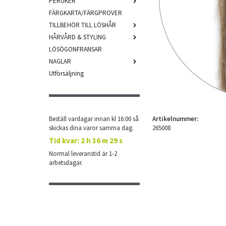
PERUKER
FÄRGKARTA/FÄRGPROVER
TILLBEHÖR TILL LÖSHÅR
HÅRVÅRD & STYLING
LÖSÖGONFRANSAR
NAGLAR
Utförsäljning
Beställ vardagar innan kl 16:00 så
Artikelnummer:
skickas dina varor samma dag.
265008
Tid kvar:
2 h 36 m 28 s
Normal leveranstid är 1-2
arbetsdagar.