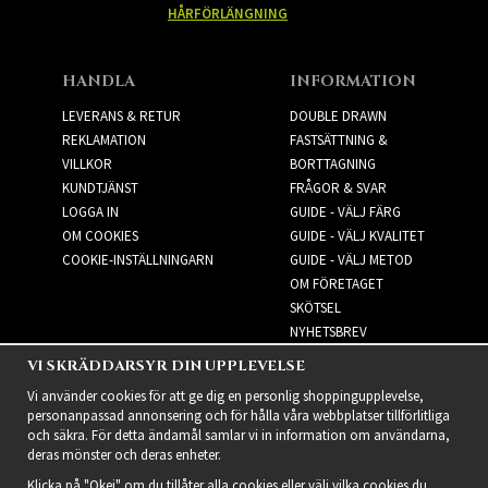
HÅRFÖRLÄNGNING
HANDLA
INFORMATION
LEVERANS & RETUR
DOUBLE DRAWN
REKLAMATION
FASTSÄTTNING &
VILLKOR
BORTTAGNING
KUNDTJÄNST
FRÅGOR & SVAR
LOGGA IN
GUIDE - VÄLJ FÄRG
OM COOKIES
GUIDE - VÄLJ KVALITET
COOKIE-INSTÄLLNINGARN
GUIDE - VÄLJ METOD
OM FÖRETAGET
SKÖTSEL
NYHETSBREV
VI SKRÄDDARSYR DIN UPPLEVELSE
NYHETSBREV
Vi använder cookies för att ge dig en personlig shoppingupplevelse,
personanpassad annonsering och för hålla våra webbplatser tillförlitliga
och säkra. För detta ändamål samlar vi in information om användarna,
deras mönster och deras enheter.
Klicka på "Okej" om du tillåter alla cookies eller välj vilka cookies du