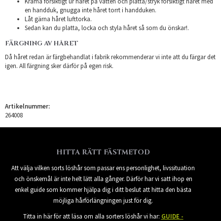
Krama försiktigt ur håret på vatten och platta/stryk försiktigt håret med
en handduk, gnugga inte håret torrt i handduken.
Låt gärna håret lufttorka.
Sedan kan du platta, locka och styla håret så som du önskar!.
FÄRGNING AV HÅRET
Då håret redan är färgbehandlat i fabrik rekommenderar vi inte att du färgar det
igen. All färgning sker därför på egen risk.
Artikelnummer:
264008
HITTA RÄTT FÄSTMETOD
Att välja vilken sorts löshår som passar ens personlighet, livssituation
och önskemål är inte helt lätt alla gånger. Därför har vi satt ihop en
enkel guide som kommer hjälpa dig i ditt beslut att hitta den bästa
möjliga hårförlängningen just för dig.
Titta in här för att läsa om alla sorters löshår vi har:
GUIDE -