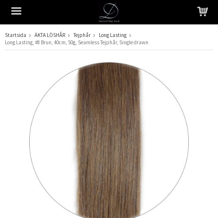
Startsida
ÄKTA LÖSHÅR
Tejphår
Long Lasting
Long Lasting, #8 Brun, 40cm, 50g, Seamless Tejphår, Single drawn
Produkten har blivit tillagd i varukorgen