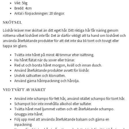
Vikt: 50g
Bredd: 4cm
Antal i förpackningen: 20 slingor.
SKÖTSEL
Löshår kräver mer skötsel än ditt eget hår. Ditt riktiga hår får näring genom
rötterna vilket löshåret inte får. Det är därför viktigt att ta hand om löshåret och
använda återfuktande produkter för att det inte ska bli torrt och tovigt eller
tappa sin glans.
Tvätta inte håret på minst 48 timmar efter isättning.
Ha håret flätat när du sover eller tränar.
Red ut och borsta håret morgon, kväll och innan dusch.
Använd återfuktande produkter avsett för löshår.
Undvik saltvatten och klorvatten.
Använd gärna hårinpackning och hårolja.
VID TVÄTT AV HÅRET
Använd inte schampo för fett hår, använd istället schampo för torrt hår.
Schampot bör inte innehålla alkohol eller sulfater.
Tvätta håret med ljummet vatten och ett återfuktande schampo.
Gnugga inte håret.
Följ upp med att använda återfuktande balsam och gärna en
inpackning.