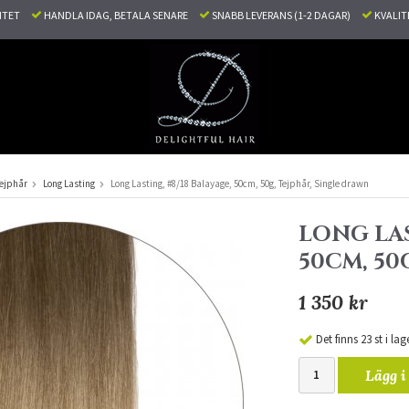
LITET
HANDLA IDAG, BETALA SENARE
SNABB LEVERANS (1-2 DAGAR)
KVALI
ejphår
Long Lasting
Long Lasting, #8/18 Balayage, 50cm, 50g, Tejphår, Single drawn
LONG LAS
50CM, 50
1 350 kr
Det finns 23 st i lag
Lägg i