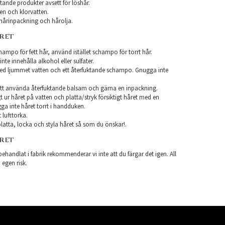
ande produkter avsett för löshår.
en och klorvatten.
årinpackning och hårolja.
ÅRET
ampo för fett hår, använd istället schampo för torrt hår.
te innehålla alkohol eller sulfater.
ed ljummet vatten och ett återfuktande schampo. Gnugga inte
tt använda återfuktande balsam och gärna en inpackning.
t ur håret på vatten och platta/stryk försiktigt håret med en
a inte håret torrt i handduken.
 lufttorka.
latta, locka och styla håret så som du önskar!.
ÅRET
ehandlat i fabrik rekommenderar vi inte att du färgar det igen. All
 egen risk.