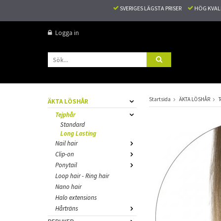
SVERIGES LÄGSTA PRISER
HÖG KVA
Logga in
Startsida
ÄKTA LÖSHÅR
T
ÄKTA LÖSHÅR
Tejphår
Standard
Long Lasting
Nail hair
Clip-on
Ponytail
Loop hair - Ring hair
Nano hair
Halo extensions
Hårträns