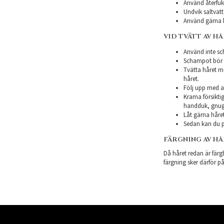
Använd återfukt
Undvik saltvatt
Använd gärna h
VID TVÄTT AV H
Använd inte sch
Schampot bör in
Tvätta håret m
håret.
Följ upp med a
Krama försiktig
handduk, gnugg
Låt gärna håret
Sedan kan du p
FÄRGNING AV H
Då håret redan är färgb
färgning sker därför på