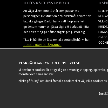
HITTA RÄTT FÄSTMETOD
HAN
Att välja vilken sorts löshår som passar ens
LEVER
personlighet, livssituation och önskemål är inte helt
REKLA
lätt alla gånger. Därför har vi satt ihop en enkel
VILLKO
guide som kommer hjälpa dig i ditt beslut att hitta
KUNDT
den bästa möjliga hårförlängningen just för dig.
LOGGA 
OM CO
Titta in här för att läsa om alla sorters löshår vi har:
COOKIE
GUIDE - HÅRFÖRLÄNGNING
VI SKRÄDDARSYR DIN UPPLEVELSE
Vi använder cookies för att ge dig en personlig shoppingupplevelse,
mönster och deras enheter.
Klicka på "Okej" om du tillåter alla cookies eller välj vilka cookies du
Instäl