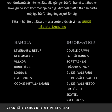
och önskemål är inte helt lätt alla gånger. Därför har vi satt ihop en
enkel guide som kommer hjälpa dig i ditt beslut att hitta den bästa
möjliga hårförlängningen just för dig.
Titta in här för att läsa om alla sorters löshår vi har:
GUIDE -
HÅRFÖRLÄNGNING
HANDLA
INFORMATION
LEVERANS & RETUR
DOUBLE DRAWN
REKLAMATION
FASTSÄTTNING &
VILLKOR
BORTTAGNING
KUNDTJÄNST
FRÅGOR & SVAR
LOGGA IN
GUIDE - VÄLJ FÄRG
OM COOKIES
GUIDE - VÄLJ KVALITET
COOKIE-INSTÄLLNINGARN
GUIDE - VÄLJ METOD
OM FÖRETAGET
SKÖTSEL
NYHETSBREV
VI SKRÄDDARSYR DIN UPPLEVELSE