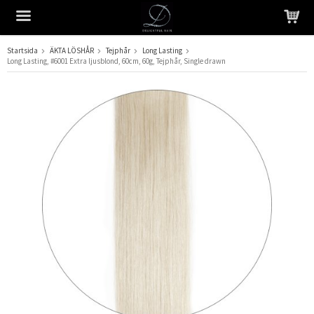
Startsida
ÄKTA LÖSHÅR
Tejphår
Long Lasting
Long Lasting, #6001 Extra ljusblond, 60cm, 60g, Tejphår, Single drawn
Produkten har blivit tillagd i varukorgen