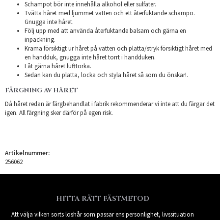
Schampot bör inte innehålla alkohol eller sulfater.
Tvätta håret med ljummet vatten och ett återfuktande schampo.
Gnugga inte håret.
Följ upp med att använda återfuktande balsam och gärna en
inpackning.
Krama försiktigt ur håret på vatten och platta/stryk försiktigt håret med
en handduk, gnugga inte håret torrt i handduken.
Låt gärna håret lufttorka.
Sedan kan du platta, locka och styla håret så som du önskar!.
FÄRGNING AV HÅRET
Då håret redan är färgbehandlat i fabrik rekommenderar vi inte att du färgar det
igen. All färgning sker därför på egen risk.
Artikelnummer:
256062
HITTA RÄTT FÄSTMETOD
Att välja vilken sorts löshår som passar ens personlighet, livssituation