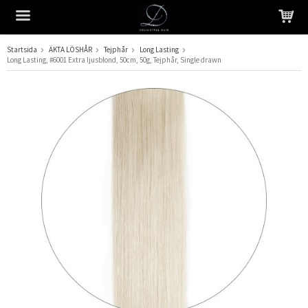
Startsida
ÄKTA LÖSHÅR
Tejphår
Long Lasting
Long Lasting, #6001 Extra ljusblond, 50cm, 50g, Tejphår, Single drawn
Produkten har blivit tillagd i varukorgen