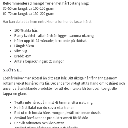
Rekommenderad mängd för en hel hårförlängning:
30–50 cm längd: ca 100–150 gram
60–70 cm längd: ca 150–200 gram
Här kan du ladda hem instruktioner för hur du fäster håret.
100 % äkta hår.
Remy kvalitet - alla hårstrån ligger i samma riktning.
Håller upp till 24 månader, beroende på skötsel.
Längd: 50cm
Vikt: 50g
Bredd: 4cm
Antal i förpackningen: 20 slingor.
SKÖTSEL
Löshår kräver mer skötsel än ditt eget hår. Ditt riktiga hår får näring genom
rötterna vilket löshåret inte får. Det är därför viktigt att ta hand om löshåret och
använda återfuktande produkter för att det inte ska bli torrt och tovigt eller
tappa sin glans.
Tvätta inte håret på minst 48 timmar efter isättning.
Ha håret flätat när du sover eller tränar.
Red ut och borsta håret morgon, kväll och innan dusch.
Använd återfuktande produkter avsett för löshår.
Undvik saltvatten och klorvatten.