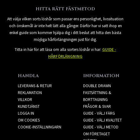
HITTA RÄTT FÄSTMETOD
Att välja vilken sorts löshår som passar ens personlighet, livssituation
och önskemål är inte helt lätt alla gånger. Därför har vi satt ihop en
enkel guide som kommer hjälpa dig i ditt beslut att hitta den bästa
möjliga hårförlängningen just för dig.
Titta in här för att läsa om alla sorters löshår vi har:
GUIDE -
HÅRFÖRLÄNGNING
HANDLA
INFORMATION
LEVERANS & RETUR
DOUBLE DRAWN
REKLAMATION
FASTSÄTTNING &
VILLKOR
BORTTAGNING
KUNDTJÄNST
FRÅGOR & SVAR
LOGGA IN
GUIDE - VÄLJ FÄRG
OM COOKIES
GUIDE - VÄLJ KVALITET
COOKIE-INSTÄLLNINGARN
GUIDE - VÄLJ METOD
OM FÖRETAGET