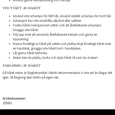
Använd gärna hårinpackning och hårolja.
VID TVÄTT AV HÅRET
Använd inte schampo för fett hår, använd istället schampo för torrt hår.
Schampot bör inte innehålla alkohol eller sulfater.
Tvätta håret med ljummet vatten och ett återfuktande schampo.
Gnugga inte håret.
Följ upp med att använda återfuktande balsam och gärna en
inpackning.
Krama försiktigt ur håret på vatten och platta/stryk försiktigt håret med
en handduk, gnugga inte håret torrt i handduken.
Låt gärna håret lufttorka.
Sedan kan du platta, locka och styla håret så som du önskar!.
FÄRGNING AV HÅRET
Då håret redan är färgbehandlat i fabrik rekommenderar vi inte att du färgar det
igen. All färgning sker därför på egen risk.
Artikelnummer:
255062