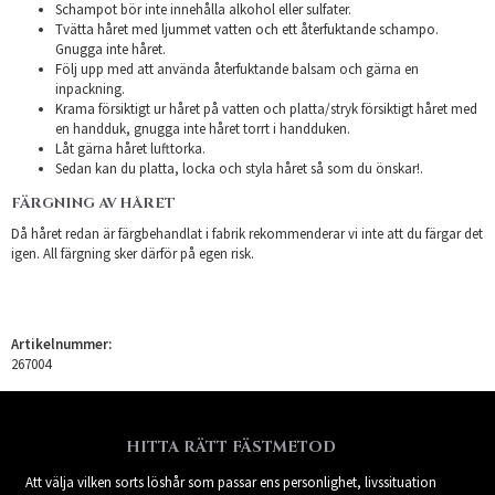
Schampot bör inte innehålla alkohol eller sulfater.
Tvätta håret med ljummet vatten och ett återfuktande schampo.
Gnugga inte håret.
Följ upp med att använda återfuktande balsam och gärna en
inpackning.
Krama försiktigt ur håret på vatten och platta/stryk försiktigt håret med
en handduk, gnugga inte håret torrt i handduken.
Låt gärna håret lufttorka.
Sedan kan du platta, locka och styla håret så som du önskar!.
FÄRGNING AV HÅRET
Då håret redan är färgbehandlat i fabrik rekommenderar vi inte att du färgar det
igen. All färgning sker därför på egen risk.
Artikelnummer:
267004
HITTA RÄTT FÄSTMETOD
Att välja vilken sorts löshår som passar ens personlighet, livssituation