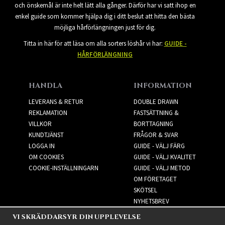
och önskemål är inte helt lätt alla gånger. Därför har vi satt ihop en
enkel guide som kommer hjälpa dig i ditt beslut att hitta den bästa
möjliga hårförlängningen just för dig.
Titta in här för att läsa om alla sorters löshår vi har:
GUIDE -
HÅRFÖRLÄNGNING
HANDLA
INFORMATION
LEVERANS & RETUR
DOUBLE DRAWN
REKLAMATION
FASTSÄTTNING &
VILLKOR
BORTTAGNING
KUNDTJÄNST
FRÅGOR & SVAR
LOGGA IN
GUIDE - VÄLJ FÄRG
OM COOKIES
GUIDE - VÄLJ KVALITET
COOKIE-INSTÄLLNINGARN
GUIDE - VÄLJ METOD
OM FÖRETAGET
SKÖTSEL
NYHETSBREV
VI SKRÄDDARSYR DIN UPPLEVELSE