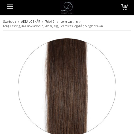
Startsida
ÄKTA LÖSHÅR
Tejphår
Long Lasting
Long Lasting, #4 Chokladbrun, 70cm, 70g, Seamless Tejphår, Single drawn
Produkten har blivit tillagd i varukorgen