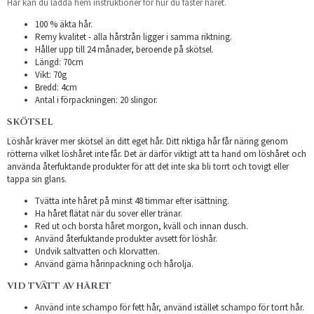
Här kan du ladda hem instruktioner för hur du fäster håret.
100 % äkta hår.
Remy kvalitet - alla hårstrån ligger i samma riktning.
Håller upp till 24 månader, beroende på skötsel.
Längd: 70cm
Vikt: 70g
Bredd: 4cm
Antal i förpackningen: 20 slingor.
SKÖTSEL
Löshår kräver mer skötsel än ditt eget hår. Ditt riktiga hår får näring genom
rötterna vilket löshåret inte får. Det är därför viktigt att ta hand om löshåret och
använda återfuktande produkter för att det inte ska bli torrt och tovigt eller
tappa sin glans.
Tvätta inte håret på minst 48 timmar efter isättning.
Ha håret flätat när du sover eller tränar.
Red ut och borsta håret morgon, kväll och innan dusch.
Använd återfuktande produkter avsett för löshår.
Undvik saltvatten och klorvatten.
Använd gärna hårinpackning och hårolja.
VID TVÄTT AV HÅRET
Använd inte schampo för fett hår, använd istället schampo för torrt hår.