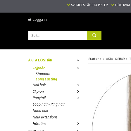
SVERIGES LÄGSTA PRISER
HÖG KVA
Logga in
Startsida
ÄKTA LÖSHÅR
T
ÄKTA LÖSHÅR
Tejphår
Standard
Long Lasting
Nail hair
Clip-on
Ponytail
Loop hair - Ring hair
Nano hair
Halo extensions
Hårträns