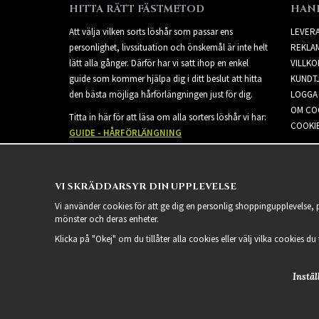
HITTA RÄTT FÄSTMETOD
HAN
Att välja vilken sorts löshår som passar ens
LEVER
personlighet, livssituation och önskemål är inte helt
REKLA
lätt alla gånger. Därför har vi satt ihop en enkel
VILLKO
guide som kommer hjälpa dig i ditt beslut att hitta
KUNDT
den bästa möjliga hårförlängningen just för dig.
LOGGA 
OM CO
Titta in här för att läsa om alla sorters löshår vi har:
COOKIE
GUIDE - HÅRFÖRLÄNGNING
VI SKRÄDDARSYR DIN UPPLEVELSE
Vi använder cookies för att ge dig en personlig shoppingupplevelse,
mönster och deras enheter.
Klicka på "Okej" om du tillåter alla cookies eller välj vilka cookies du
Instäl