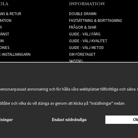
DLA
INFORMATION
ANS & RETUR
DOUBLE DRAWN
MATION
FASTSÄTTNING & BORTTAGNING
R
FRÅGOR & SVAR
JÄNST
GUIDE - VÄLJ FÄRG
IN
GUIDE - VÄLJ KVALITET
OKIES
GUIDE - VÄLJ METOD
-INSTÄLLNINGARN
OM FÖRETAGET
SKÖTSEL
NYHETSBREV
 personanpassad annonsering och för hålla våra webbplatser tillförlitliga och säkr
 tillåter och vilka du vill stänga av genom att klicka på "Inställningar" nedan.
lningar
Endast nödvändiga
Ok
2021 Delightful Hair