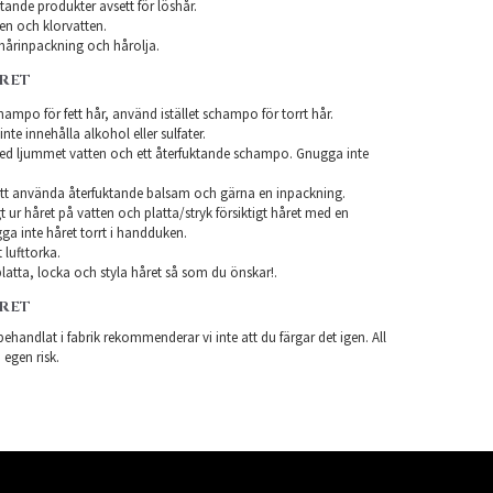
ande produkter avsett för löshår.
en och klorvatten.
årinpackning och hårolja.
ÅRET
ampo för fett hår, använd istället schampo för torrt hår.
te innehålla alkohol eller sulfater.
ed ljummet vatten och ett återfuktande schampo. Gnugga inte
tt använda återfuktande balsam och gärna en inpackning.
t ur håret på vatten och platta/stryk försiktigt håret med en
a inte håret torrt i handduken.
 lufttorka.
latta, locka och styla håret så som du önskar!.
ÅRET
ehandlat i fabrik rekommenderar vi inte att du färgar det igen. All
 egen risk.