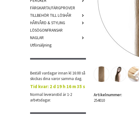
PERUKER
FÄRGKARTA/FÄRGPROVER
TILLBEHÖR TILL LÖSHÅR
HÅRVÅRD & STYLING
LÖSÖGONFRANSAR
NAGLAR
Utförsäljning
Beställ vardagar innan kl 16:00 så
skickas dina varor samma dag.
Tid kvar:
2 d 19 h 16 m 34 s
Normal leveranstid är 1-2
Artikelnummer:
arbetsdagar.
254010