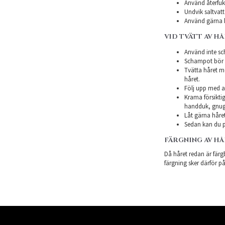
Använd återfukt
Undvik saltvatt
Använd gärna h
VID TVÄTT AV H
Använd inte sch
Schampot bör in
Tvätta håret m
håret.
Följ upp med a
Krama försiktig
handduk, gnugg
Låt gärna håret
Sedan kan du p
FÄRGNING AV H
Då håret redan är färgb
färgning sker därför på