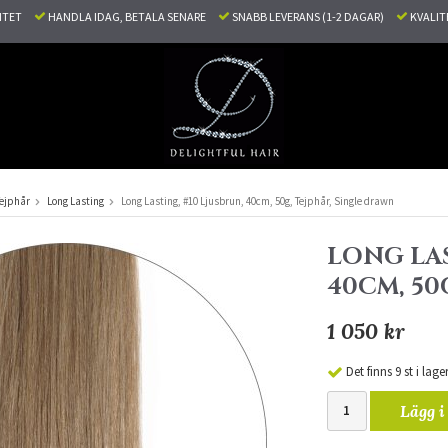
LITET
HANDLA IDAG, BETALA SENARE
SNABB LEVERANS (1-2 DAGAR)
KVALI
ejphår
Long Lasting
Long Lasting, #10 Ljusbrun, 40cm, 50g, Tejphår, Single drawn
LONG LAS
40CM, 50
1 050 kr
Det finns 9 st i lage
Lägg i