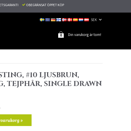
TETSGARANTI
OBEGRÄNSAT ÖPPET KÖP
Din varukorg är tom!
0
TING, #10 LJUSBRUN,
G, TEJPHÅR, SINGLE DRAWN
r
 varukorg »