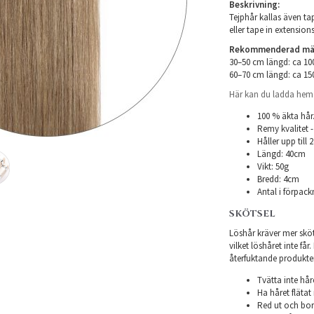
Beskrivning:
Tejphår kallas även tap
eller tape in extensions
Rekommenderad mäng
30–50 cm längd: ca 1
60–70 cm längd: ca 1
Här kan du ladda hem i
100 % äkta hår
Remy kvalitet -
Håller upp till
Längd: 40cm
Vikt: 50g
Bredd: 4cm
Antal i förpack
SKÖTSEL
Löshår kräver mer sköts
vilket löshåret inte få
återfuktande produkter f
Tvätta inte hår
Ha håret flätat 
Red ut och bor