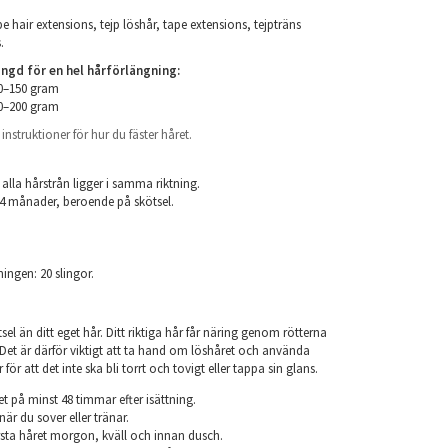
e hair extensions, tejp löshår, tape extensions, tejpträns
.
d för en hel hårförlängning:
00–150 gram
50–200 gram
nstruktioner för hur du fäster håret.
.
 alla hårstrån ligger i samma riktning.
 24 månader, beroende på skötsel.
ningen: 20 slingor.
el än ditt eget hår. Ditt riktiga hår får näring genom rötterna
r. Det är därför viktigt att ta hand om löshåret och använda
ör att det inte ska bli torrt och tovigt eller tappa sin glans.
et på minst 48 timmar efter isättning.
när du sover eller tränar.
sta håret morgon, kväll och innan dusch.