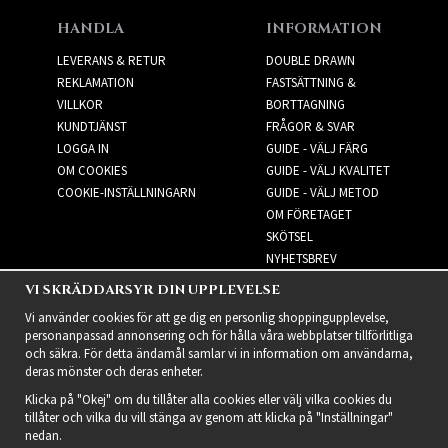
HANDLA
INFORMATION
LEVERANS & RETUR
DOUBLE DRAWN
REKLAMATION
FASTSÄTTNING &
VILLKOR
BORTTAGNING
KUNDTJÄNST
FRÅGOR & SVAR
LOGGA IN
GUIDE - VÄLJ FÄRG
OM COOKIES
GUIDE - VÄLJ KVALITET
COOKIE-INSTÄLLNINGARN
GUIDE - VÄLJ METOD
OM FÖRETAGET
SKÖTSEL
NYHETSBREV
VI SKRÄDDARSYR DIN UPPLEVELSE
NYHETSBREV
Vi använder cookies för att ge dig en personlig shoppingupplevelse,
personanpassad annonsering och för hålla våra webbplatser tillförlitliga
och säkra. För detta ändamål samlar vi in information om användarna,
deras mönster och deras enheter.
Klicka på "Okej" om du tillåter alla cookies eller välj vilka cookies du
tillåter och vilka du vill stänga av genom att klicka på "Inställningar"
nedan.