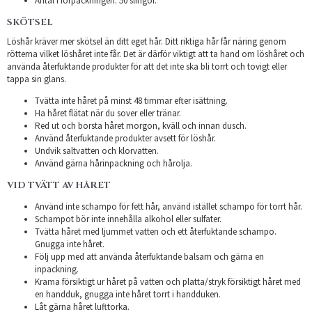
Antal i förpackningen: 50 slingor.
SKÖTSEL
Löshår kräver mer skötsel än ditt eget hår. Ditt riktiga hår får näring genom
rötterna vilket löshåret inte får. Det är därför viktigt att ta hand om löshåret och
använda återfuktande produkter för att det inte ska bli torrt och tovigt eller
tappa sin glans.
Tvätta inte håret på minst 48 timmar efter isättning.
Ha håret flätat när du sover eller tränar.
Red ut och borsta håret morgon, kväll och innan dusch.
Använd återfuktande produkter avsett för löshår.
Undvik saltvatten och klorvatten.
Använd gärna hårinpackning och hårolja.
VID TVÄTT AV HÅRET
Använd inte schampo för fett hår, använd istället schampo för torrt hår.
Schampot bör inte innehålla alkohol eller sulfater.
Tvätta håret med ljummet vatten och ett återfuktande schampo.
Gnugga inte håret.
Följ upp med att använda återfuktande balsam och gärna en
inpackning.
Krama försiktigt ur håret på vatten och platta/stryk försiktigt håret med
en handduk, gnugga inte håret torrt i handduken.
Låt gärna håret lufttorka.