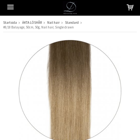
Startsida
ÄKTA LÖSHÅR
Nail hair
Standard
#8/18 Balayage, 50cm, 50g, Nail hair, Single drawn
Produkten har blivit tillagd i varukorgen