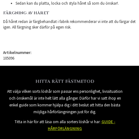
Sedan kan du platta, locka och styla håret så som du önskar!.
FÄRGNING AV HÅRET
Då håret redan är färgbehandlat i fabrik rekommenderar vi inte att du färgar det
igen. All färgning sker därför på egen risk.
Artikelnummer:
105096
HITTA RÄTT FÄSTMETOD
Att välja vilken sorts löshår som passar ens personlighet, livssituation
och önskemål är inte helt lätt alla gånger. Därför har vi satt ihop en
enkel guide som kommer hjälpa dig i ditt beslut att hitta den bästa
möjliga hårförlängningen just för dig.
Titta in här för att läsa om alla sorters löshår vi har:
GUIDE -
HÅRFÖRLÄNGNING