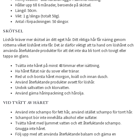
Håller upp till 6 månader, beroende på skötsel.
Längd: 50cm.
Vikt: 1 g/slinga (totalt 50g).
Antal i förpackningen: 50 slingor.
SKÖTSEL
Löshår kräver mer skötsel än ditt eget hår. Ditt riktiga hår får näring genom
rötterna vilket löshåret inte får. Det är därför viktigt att ta hand om löshåret och
använda återfuktande produkter för att det inte ska bli torrt och tovigt eller
tappa sin glans.
Tvätta inte håret på minst 48 timmar efter isättning.
Ha håret flätat när du sover eller tränar.
Red ut och borsta håret morgon, kväll och innan dusch.
Använd återfuktande produkter avsett för löshår.
Undvik saltvatten och klorvatten.
Använd gärna hårinpackning och hårolja.
VID TVÄTT AV HÅRET
Använd inte schampo för fett hår, använd istället schampo för torrt hår.
Schampot bör inte innehålla alkohol eller sulfater.
Tvätta håret med ljummet vatten och ett återfuktande schampo.
Gnugga inte håret.
Följ upp med att använda återfuktande balsam och gärna en