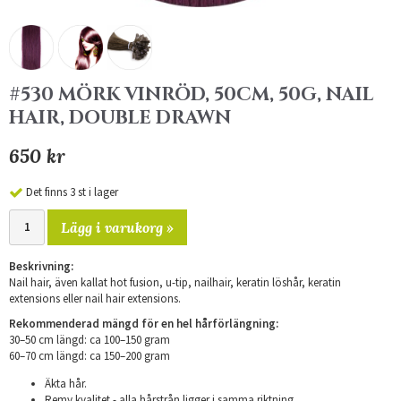
#530 MÖRK VINRÖD, 50CM, 50G, NAIL
HAIR, DOUBLE DRAWN
650 kr
Det finns 3 st i lager
Lägg i varukorg »
Beskrivning:
Nail hair, även kallat hot fusion, u-tip, nailhair, keratin löshår, keratin
extensions eller nail hair extensions.
Rekommenderad mängd för en hel hårförlängning:
30–50 cm längd: ca 100–150 gram
​60–70 cm längd: ca 150–200 gram
Äkta hår.
Remy kvalitet - alla hårstrån ligger i samma riktning.