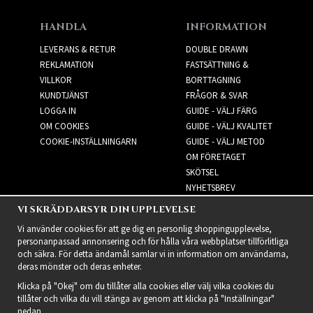
HANDLA
INFORMATION
LEVERANS & RETUR
DOUBLE DRAWN
REKLAMATION
FASTSÄTTNING &
VILLKOR
BORTTAGNING
KUNDTJÄNST
FRÅGOR & SVAR
LOGGA IN
GUIDE - VÄLJ FÄRG
OM COOKIES
GUIDE - VÄLJ KVALITET
COOKIE-INSTÄLLNINGARN
GUIDE - VÄLJ METOD
OM FÖRETAGET
SKÖTSEL
NYHETSBREV
VI SKRÄDDARSYR DIN UPPLEVELSE
NYHETSBREV
Vi använder cookies för att ge dig en personlig shoppingupplevelse,
personanpassad annonsering och för hålla våra webbplatser tillförlitliga
och säkra. För detta ändamål samlar vi in information om användarna,
deras mönster och deras enheter.
Klicka på "Okej" om du tillåter alla cookies eller välj vilka cookies du
tillåter och vilka du vill stänga av genom att klicka på "Inställningar"
nedan.