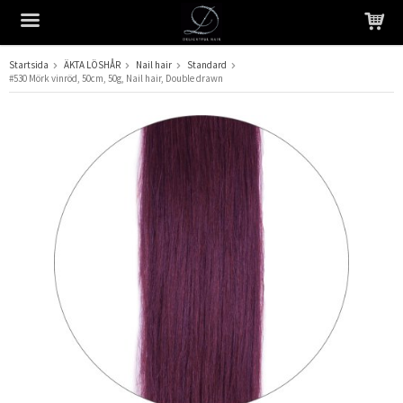
Startsida
ÄKTA LÖSHÅR
Nail hair
Standard
#530 Mörk vinröd, 50cm, 50g, Nail hair, Double drawn
Produkten har blivit tillagd i varukorgen