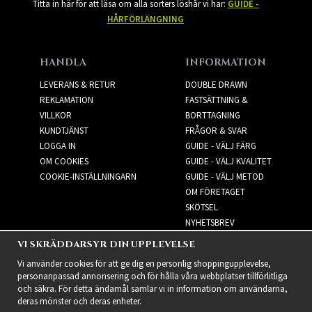
Titta in här för att läsa om alla sorters löshår vi har:
GUIDE -
HÅRFÖRLÄNGNING
HANDLA
INFORMATION
LEVERANS & RETUR
DOUBLE DRAWN
REKLAMATION
FASTSÄTTNING &
VILLKOR
BORTTAGNING
KUNDTJÄNST
FRÅGOR & SVAR
LOGGA IN
GUIDE - VÄLJ FÄRG
OM COOKIES
GUIDE - VÄLJ KVALITET
COOKIE-INSTÄLLNINGARN
GUIDE - VÄLJ METOD
OM FÖRETAGET
SKÖTSEL
NYHETSBREV
VI SKRÄDDARSYR DIN UPPLEVELSE
NYHETSBREV
Vi använder cookies för att ge dig en personlig shoppingupplevelse,
personanpassad annonsering och för hålla våra webbplatser tillförlitliga
och säkra. För detta ändamål samlar vi in information om användarna,
deras mönster och deras enheter.