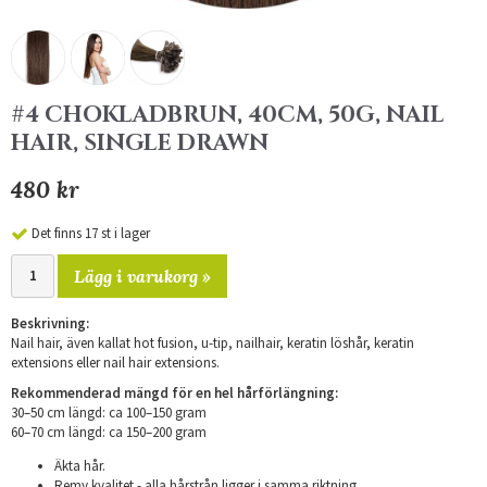
#4 CHOKLADBRUN, 40CM, 50G, NAIL
HAIR, SINGLE DRAWN
480 kr
Det finns 17 st i lager
Lägg i varukorg »
Beskrivning:
Nail hair, även kallat hot fusion, u-tip, nailhair, keratin löshår, keratin
extensions eller nail hair extensions.
Rekommenderad mängd för en hel hårförlängning:
30–50 cm längd: ca 100–150 gram
​60–70 cm längd: ca 150–200 gram
Äkta hår.
Remy kvalitet - alla hårstrån ligger i samma riktning.