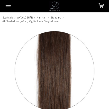
Startsida
ÄKTA LÖSHÅR
Nail hair
Standard
#4 Chokladbrun, 40cm, 50g, Nail hair, Single drawn
Produkten har blivit tillagd i varukorgen