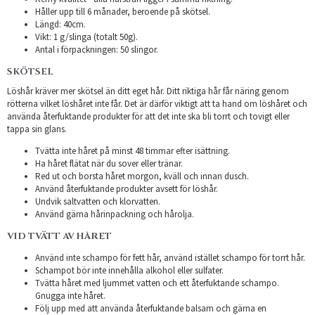
Håller upp till 6 månader, beroende på skötsel.
Längd: 40cm.
Vikt: 1 g/slinga (totalt 50g).
Antal i förpackningen: 50 slingor.
SKÖTSEL
Löshår kräver mer skötsel än ditt eget hår. Ditt riktiga hår får näring genom
rötterna vilket löshåret inte får. Det är därför viktigt att ta hand om löshåret och
använda återfuktande produkter för att det inte ska bli torrt och tovigt eller
tappa sin glans.
Tvätta inte håret på minst 48 timmar efter isättning.
Ha håret flätat när du sover eller tränar.
Red ut och borsta håret morgon, kväll och innan dusch.
Använd återfuktande produkter avsett för löshår.
Undvik saltvatten och klorvatten.
Använd gärna hårinpackning och hårolja.
VID TVÄTT AV HÅRET
Använd inte schampo för fett hår, använd istället schampo för torrt hår.
Schampot bör inte innehålla alkohol eller sulfater.
Tvätta håret med ljummet vatten och ett återfuktande schampo.
Gnugga inte håret.
Följ upp med att använda återfuktande balsam och gärna en