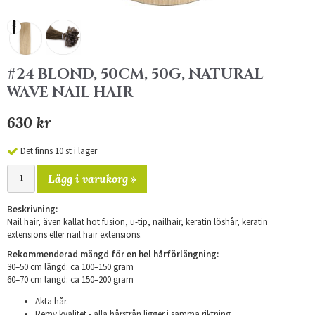
#24 BLOND, 50CM, 50G, NATURAL
WAVE NAIL HAIR
630 kr
Det finns 10 st i lager
Lägg i varukorg »
Beskrivning:
Nail hair, även kallat hot fusion, u-tip, nailhair, keratin löshår, keratin
extensions eller nail hair extensions.
Rekommenderad mängd för en hel hårförlängning:
30–50 cm längd: ca 100–150 gram
​60–70 cm längd: ca 150–200 gram
Äkta hår.
Remy kvalitet - alla hårstrån ligger i samma riktning.