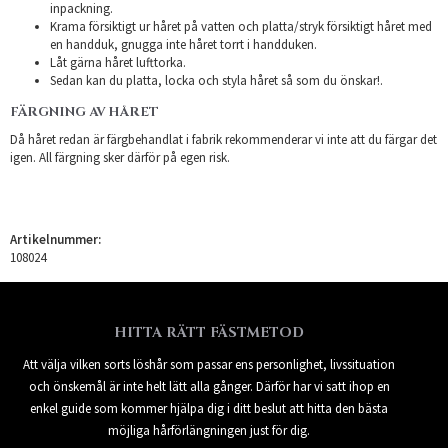
inpackning.
Krama försiktigt ur håret på vatten och platta/stryk försiktigt håret med
en handduk, gnugga inte håret torrt i handduken.
Låt gärna håret lufttorka.
Sedan kan du platta, locka och styla håret så som du önskar!.
FÄRGNING AV HÅRET
Då håret redan är färgbehandlat i fabrik rekommenderar vi inte att du färgar det
igen. All färgning sker därför på egen risk.
Artikelnummer:
108024
HITTA RÄTT FÄSTMETOD
Att välja vilken sorts löshår som passar ens personlighet, livssituation
och önskemål är inte helt lätt alla gånger. Därför har vi satt ihop en
enkel guide som kommer hjälpa dig i ditt beslut att hitta den bästa
möjliga hårförlängningen just för dig.