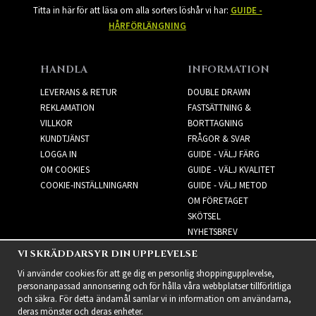
Titta in här för att läsa om alla sorters löshår vi har:
GUIDE -
HÅRFÖRLÄNGNING
HANDLA
INFORMATION
LEVERANS & RETUR
DOUBLE DRAWN
REKLAMATION
FASTSÄTTNING &
VILLKOR
BORTTAGNING
KUNDTJÄNST
FRÅGOR & SVAR
LOGGA IN
GUIDE - VÄLJ FÄRG
OM COOKIES
GUIDE - VÄLJ KVALITET
COOKIE-INSTÄLLNINGARN
GUIDE - VÄLJ METOD
OM FÖRETAGET
SKÖTSEL
NYHETSBREV
VI SKRÄDDARSYR DIN UPPLEVELSE
NYHETSBREV
Vi använder cookies för att ge dig en personlig shoppingupplevelse,
personanpassad annonsering och för hålla våra webbplatser tillförlitliga
och säkra. För detta ändamål samlar vi in information om användarna,
deras mönster och deras enheter.