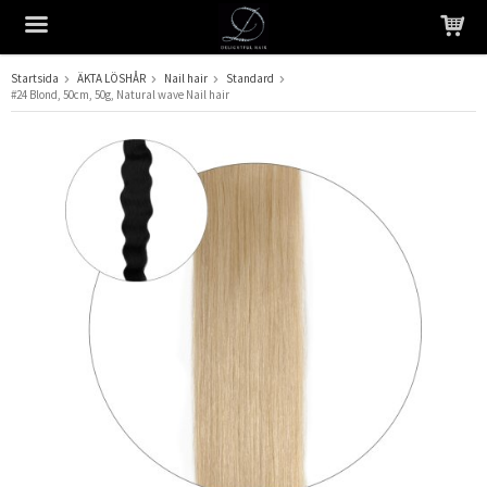
Startsida
ÄKTA LÖSHÅR
Nail hair
Standard
#24 Blond, 50cm, 50g, Natural wave Nail hair
Produkten har blivit tillagd i varukorgen