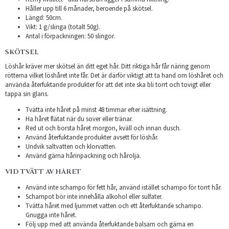
Håller upp till 6 månader, beroende på skötsel.
Längd: 50cm.
Vikt: 1 g/slinga (totalt 50g).
Antal i förpackningen: 50 slingor.
SKÖTSEL
Löshår kräver mer skötsel än ditt eget hår. Ditt riktiga hår får näring genom
rötterna vilket löshåret inte får. Det är därför viktigt att ta hand om löshåret och
använda återfuktande produkter för att det inte ska bli torrt och tovigt eller
tappa sin glans.
Tvätta inte håret på minst 48 timmar efter isättning.
Ha håret flätat när du sover eller tränar.
Red ut och borsta håret morgon, kväll och innan dusch.
Använd återfuktande produkter avsett för löshår.
Undvik saltvatten och klorvatten.
Använd gärna hårinpackning och hårolja.
VID TVÄTT AV HÅRET
Använd inte schampo för fett hår, använd istället schampo för torrt hår.
Schampot bör inte innehålla alkohol eller sulfater.
Tvätta håret med ljummet vatten och ett återfuktande schampo.
Gnugga inte håret.
Följ upp med att använda återfuktande balsam och gärna en