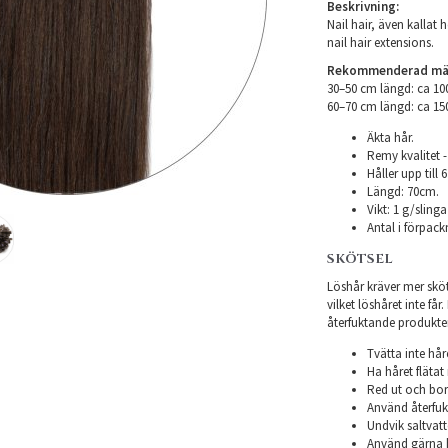
Beskrivning:
Nail hair, även kallat h
nail hair extensions.
Rekommenderad mäng
30–50 cm längd: ca 1
​60–70 cm längd: ca 1
Äkta hår.
Remy kvalitet -
Håller upp till
Längd: 70cm.
Vikt: 1 g/slinga
Antal i förpack
SKÖTSEL
Löshår kräver mer sköts
vilket löshåret inte få
återfuktande produkter f
Tvätta inte hår
Ha håret flätat 
Red ut och bor
Använd återfukt
Undvik saltvatt
Använd gärna h