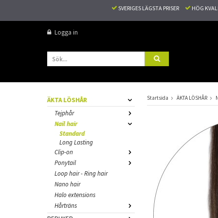
SVERIGES LÄGSTA PRISER
HÖG KVA
Logga in
Startsida
ÄKTA LÖSHÅR
N
ÄKTA LÖSHÅR
Tejphår
Nail hair
Standard
Long Lasting
Clip-on
Ponytail
Loop hair - Ring hair
Nano hair
Halo extensions
Hårträns