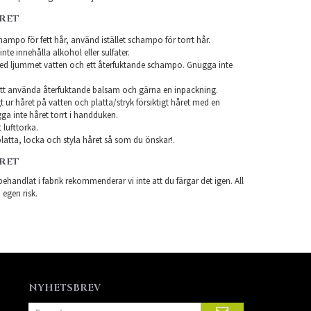
ÅRET
ampo för fett hår, använd istället schampo för torrt hår.
te innehålla alkohol eller sulfater.
ed ljummet vatten och ett återfuktande schampo. Gnugga inte
tt använda återfuktande balsam och gärna en inpackning.
t ur håret på vatten och platta/stryk försiktigt håret med en
a inte håret torrt i handduken.
 lufttorka.
latta, locka och styla håret så som du önskar!.
ÅRET
ehandlat i fabrik rekommenderar vi inte att du färgar det igen. All
 egen risk.
NYHETSBREV