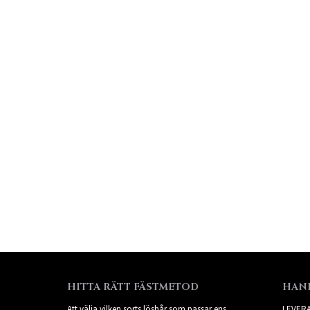
HITTA RÄTT FÄSTMETOD
HAN
Att välja vilken sorts löshår som passar ens
LEVER