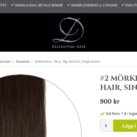
LITET
HANDLA IDAG, BETALA SENARE
SNABB LEVERANS (1-2 DAGAR)
KVALI
ail hair
Standard
#2 Mörkbrun, 70cm, 50g, Nail hair, Single drawn
#2 MÖRKB
HAIR, S
900 kr
Det finns 7 st i lage
Lägg i