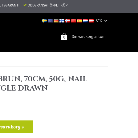
TETSGARANTI
OBEGRÄNSAT ÖPPET KÖP
Din varukorg är tom!
0
RUN, 70CM, 50G, NAIL
INGLE DRAWN
r
 varukorg »