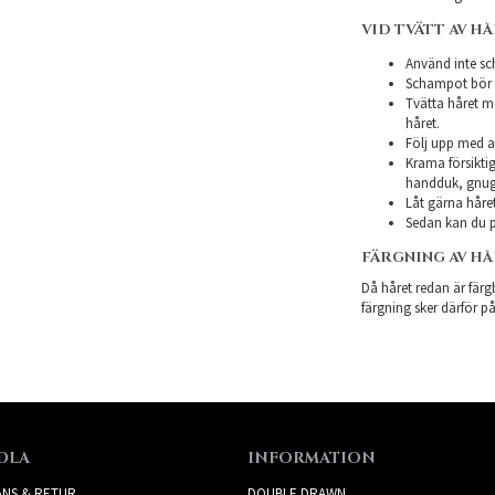
VID TVÄTT AV H
Använd inte sch
Schampot bör in
Tvätta håret m
håret.
Följ upp med a
Krama försiktig
handduk, gnugg
Låt gärna håret
Sedan kan du p
FÄRGNING AV H
Då håret redan är färgb
färgning sker därför på
DLA
INFORMATION
ANS & RETUR
DOUBLE DRAWN