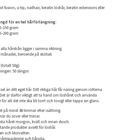
ot fusion, u-tip, nailhair, keratin löshår, keratin extensions eller
d för en hel hårförlängning:
00–150 gram
50–200 gram
 alla hårstrån ligger i samma riktning.
 6 månader, beroende på skötsel.
 (totalt 50g).
ningen: 50 slingor.
el än ditt eget hår. Ditt riktiga hår får näring genom rötterna
r. Det är därför viktigt att ta hand om löshåret och använda
ör att det inte ska bli torrt och tovigt eller tappa sin glans.
et på minst 48 timmar efter isättning.
när du sover eller tränar.
sta håret morgon, kväll och innan dusch.
ande produkter avsett för löshår.
en och klorvatten.
årinpackning och hårolja.