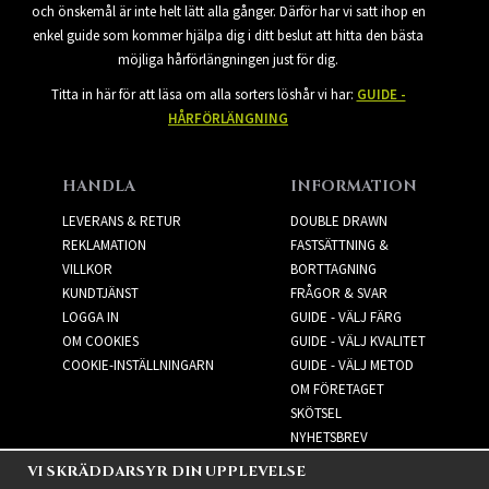
och önskemål är inte helt lätt alla gånger. Därför har vi satt ihop en
enkel guide som kommer hjälpa dig i ditt beslut att hitta den bästa
möjliga hårförlängningen just för dig.
Titta in här för att läsa om alla sorters löshår vi har:
GUIDE -
HÅRFÖRLÄNGNING
HANDLA
INFORMATION
LEVERANS & RETUR
DOUBLE DRAWN
REKLAMATION
FASTSÄTTNING &
VILLKOR
BORTTAGNING
KUNDTJÄNST
FRÅGOR & SVAR
LOGGA IN
GUIDE - VÄLJ FÄRG
OM COOKIES
GUIDE - VÄLJ KVALITET
COOKIE-INSTÄLLNINGARN
GUIDE - VÄLJ METOD
OM FÖRETAGET
SKÖTSEL
NYHETSBREV
VI SKRÄDDARSYR DIN UPPLEVELSE