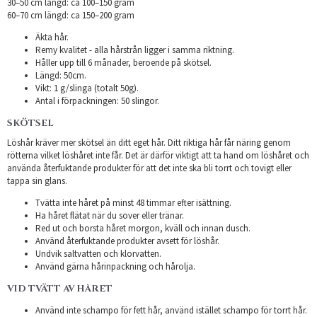
30–50 cm längd: ca 100–150 gram
​60–70 cm längd: ca 150–200 gram
Äkta hår.
Remy kvalitet - alla hårstrån ligger i samma riktning.
Håller upp till 6 månader, beroende på skötsel.
Längd: 50cm.
Vikt: 1 g/slinga (totalt 50g).
Antal i förpackningen: 50 slingor.
SKÖTSEL
Löshår kräver mer skötsel än ditt eget hår. Ditt riktiga hår får näring genom
rötterna vilket löshåret inte får. Det är därför viktigt att ta hand om löshåret och
använda återfuktande produkter för att det inte ska bli torrt och tovigt eller
tappa sin glans.
Tvätta inte håret på minst 48 timmar efter isättning.
Ha håret flätat när du sover eller tränar.
Red ut och borsta håret morgon, kväll och innan dusch.
Använd återfuktande produkter avsett för löshår.
Undvik saltvatten och klorvatten.
Använd gärna hårinpackning och hårolja.
VID TVÄTT AV HÅRET
Använd inte schampo för fett hår, använd istället schampo för torrt hår.