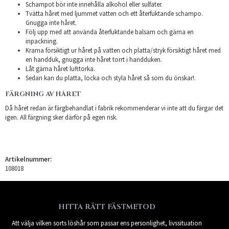
Schampot bör inte innehålla alkohol eller sulfater.
Tvätta håret med ljummet vatten och ett återfuktande schampo.
Gnugga inte håret.
Följ upp med att använda återfuktande balsam och gärna en
inpackning.
Krama försiktigt ur håret på vatten och platta/stryk försiktigt håret med
en handduk, gnugga inte håret torrt i handduken.
Låt gärna håret lufttorka.
Sedan kan du platta, locka och styla håret så som du önskar!.
FÄRGNING AV HÅRET
Då håret redan är färgbehandlat i fabrik rekommenderar vi inte att du färgar det
igen. All färgning sker därför på egen risk.
Artikelnummer:
108018
HITTA RÄTT FÄSTMETOD
Att välja vilken sorts löshår som passar ens personlighet, livssituation