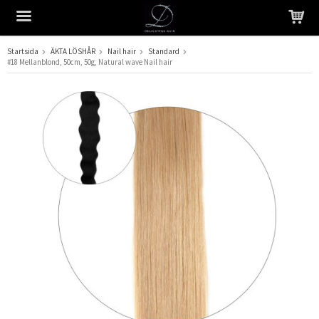
Startsida
ÄKTA LÖSHÅR
Nail hair
Standard
#18 Mellanblond, 50cm, 50g, Natural wave Nail hair
Produkten har blivit tillagd i varukorgen