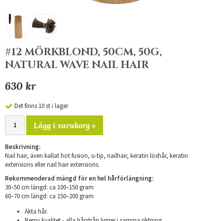
#12 MÖRKBLOND, 50CM, 50G,
NATURAL WAVE NAIL HAIR
630 kr
Det finns 10 st i lager
Lägg i varukorg »
Beskrivning:
Nail hair, även kallat hot fusion, u-tip, nailhair, keratin löshår, keratin
extensions eller nail hair extensions.
Rekommenderad mängd för en hel hårförlängning:
30–50 cm längd: ca 100–150 gram
​60–70 cm längd: ca 150–200 gram
Äkta hår.
Remy kvalitet - alla hårstrån ligger i samma riktning.