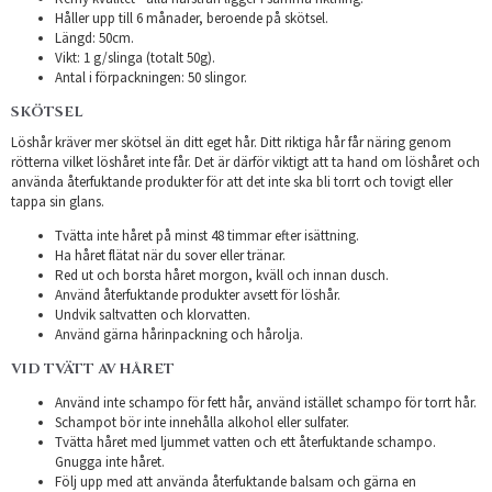
Håller upp till 6 månader, beroende på skötsel.
Längd: 50cm.
Vikt: 1 g/slinga (totalt 50g).
Antal i förpackningen: 50 slingor.
SKÖTSEL
Löshår kräver mer skötsel än ditt eget hår. Ditt riktiga hår får näring genom
rötterna vilket löshåret inte får. Det är därför viktigt att ta hand om löshåret och
använda återfuktande produkter för att det inte ska bli torrt och tovigt eller
tappa sin glans.
Tvätta inte håret på minst 48 timmar efter isättning.
Ha håret flätat när du sover eller tränar.
Red ut och borsta håret morgon, kväll och innan dusch.
Använd återfuktande produkter avsett för löshår.
Undvik saltvatten och klorvatten.
Använd gärna hårinpackning och hårolja.
VID TVÄTT AV HÅRET
Använd inte schampo för fett hår, använd istället schampo för torrt hår.
Schampot bör inte innehålla alkohol eller sulfater.
Tvätta håret med ljummet vatten och ett återfuktande schampo.
Gnugga inte håret.
Följ upp med att använda återfuktande balsam och gärna en