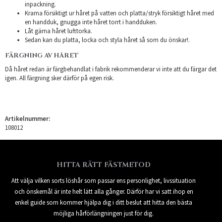
inpackning.
Krama försiktigt ur håret på vatten och platta/stryk försiktigt håret med
en handduk, gnugga inte håret torrt i handduken.
Låt gärna håret lufttorka.
Sedan kan du platta, locka och styla håret så som du önskar!.
FÄRGNING AV HÅRET
Då håret redan är färgbehandlat i fabrik rekommenderar vi inte att du färgar det
igen. All färgning sker därför på egen risk.
Artikelnummer:
108012
HITTA RÄTT FÄSTMETOD
Att välja vilken sorts löshår som passar ens personlighet, livssituation
och önskemål är inte helt lätt alla gånger. Därför har vi satt ihop en
enkel guide som kommer hjälpa dig i ditt beslut att hitta den bästa
möjliga hårförlängningen just för dig.