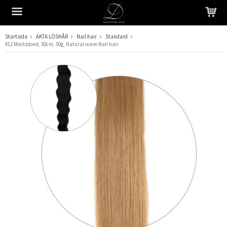
Startsida
ÄKTA LÖSHÅR
Nail hair
Standard
#12 Mörkblond, 50cm, 50g, Natural wave Nail hair
Produkten har blivit tillagd i varukorgen