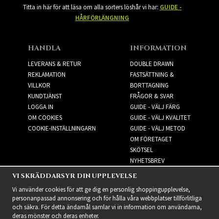
Titta in här för att läsa om alla sorters löshår vi har:
GUIDE -
HÅRFÖRLÄNGNING
HANDLA
INFORMATION
LEVERANS & RETUR
DOUBLE DRAWN
REKLAMATION
FASTSÄTTNING &
VILLKOR
BORTTAGNING
KUNDTJÄNST
FRÅGOR & SVAR
LOGGA IN
GUIDE - VÄLJ FÄRG
OM COOKIES
GUIDE - VÄLJ KVALITET
COOKIE-INSTÄLLNINGARN
GUIDE - VÄLJ METOD
OM FÖRETAGET
SKÖTSEL
NYHETSBREV
VI SKRÄDDARSYR DIN UPPLEVELSE
NYHETSBREV
Vi använder cookies för att ge dig en personlig shoppingupplevelse,
personanpassad annonsering och för hålla våra webbplatser tillförlitliga
och säkra. För detta ändamål samlar vi in information om användarna,
deras mönster och deras enheter.