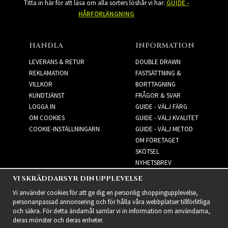
Titta in här för att läsa om alla sorters löshår vi har:
GUIDE -
HÅRFÖRLÄNGNING
HANDLA
INFORMATION
LEVERANS & RETUR
DOUBLE DRAWN
REKLAMATION
FASTSÄTTNING &
VILLKOR
BORTTAGNING
KUNDTJÄNST
FRÅGOR & SVAR
LOGGA IN
GUIDE - VÄLJ FÄRG
OM COOKIES
GUIDE - VÄLJ KVALITET
COOKIE-INSTÄLLNINGARN
GUIDE - VÄLJ METOD
OM FÖRETAGET
SKÖTSEL
NYHETSBREV
VI SKRÄDDARSYR DIN UPPLEVELSE
NYHETSBREV
Vi använder cookies för att ge dig en personlig shoppingupplevelse,
personanpassad annonsering och för hålla våra webbplatser tillförlitliga
och säkra. För detta ändamål samlar vi in information om användarna,
deras mönster och deras enheter.