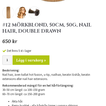
#12 MÖRKBLOND, 50CM, 50G, NAIL
HAIR, DOUBLE DRAWN
650 kr
Det finns 5 st i lager
Lägg i varukorg »
Beskrivning:
Nail hair, även kallat hot fusion, u-tip, nailhair, keratin löshår, keratin
extensions eller nail hair extensions.
Rekommenderad mängd för en hel hårförlängning:
30–50 cm längd: ca 100–150 gram
​60–70 cm längd: ca 150–200 gram
Äkta hår.
Remy kvalitet - alla hårstrån ligger i samma riktning.