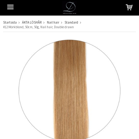
Startsida
ÄKTA LÖSHÅR
Nail hair
Standard
#12 Mörkblond, 50cm, 50g, Nail hair, Double drawn
Produkten har blivit tillagd i varukorgen