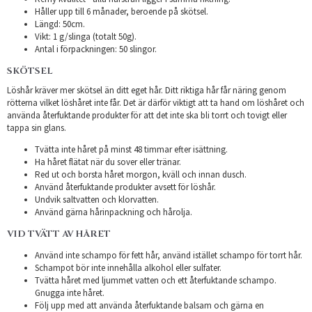
Håller upp till 6 månader, beroende på skötsel.
Längd: 50cm.
Vikt: 1 g/slinga (totalt 50g).
Antal i förpackningen: 50 slingor.
SKÖTSEL
Löshår kräver mer skötsel än ditt eget hår. Ditt riktiga hår får näring genom
rötterna vilket löshåret inte får. Det är därför viktigt att ta hand om löshåret och
använda återfuktande produkter för att det inte ska bli torrt och tovigt eller
tappa sin glans.
Tvätta inte håret på minst 48 timmar efter isättning.
Ha håret flätat när du sover eller tränar.
Red ut och borsta håret morgon, kväll och innan dusch.
Använd återfuktande produkter avsett för löshår.
Undvik saltvatten och klorvatten.
Använd gärna hårinpackning och hårolja.
VID TVÄTT AV HÅRET
Använd inte schampo för fett hår, använd istället schampo för torrt hår.
Schampot bör inte innehålla alkohol eller sulfater.
Tvätta håret med ljummet vatten och ett återfuktande schampo.
Gnugga inte håret.
Följ upp med att använda återfuktande balsam och gärna en