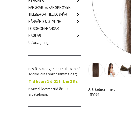
PERUKER
FÄRGKARTA/FÄRGPROVER
TILLBEHÖR TILL LÖSHÅR
HÅRVÅRD & STYLING
LÖSÖGONFRANSAR
NAGLAR
Utförsäljning
Beställ vardagar innan kl 16:00 så
skickas dina varor samma dag.
Tid kvar:
1 d 21 h 1 m 35 s
Normal leveranstid är 1-2
Artikelnummer:
arbetsdagar.
155004