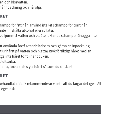
en och klorvatten.
årinpackning och hårolja.
ÅRET
ampo för fett hår, använd istället schampo för torrt hår.
te innehålla alkohol eller sulfater.
ed ljummet vatten och ett återfuktande schampo. Gnugga inte
tt använda återfuktande balsam och gärna en inpackning.
t ur håret på vatten och platta/stryk försiktigt håret med en
a inte håret torrt i handduken.
 lufttorka.
latta, locka och styla håret så som du önskar!.
ÅRET
ehandlat i fabrik rekommenderar vi inte att du färgar det igen. All
 egen risk.