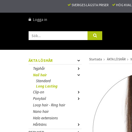
SVERIGES LÄGSTA PRISER
HÖG KVA
Logga in
Startsida
ÄKTA LÖSHÅR
N
ÄKTA LÖSHÅR
Tejphår
Nail hair
Standard
Long Lasting
Clip-on
Ponytail
Loop hair - Ring hair
Nano hair
Halo extensions
Hårträns