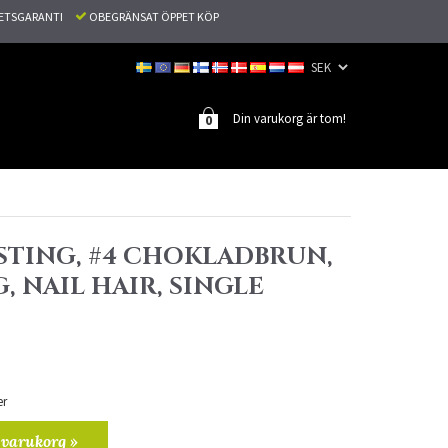
TETSGARANTI
OBEGRÄNSAT ÖPPET KÖP
Din varukorg är tom!
0
STING, #4 CHOKLADBRUN,
G, NAIL HAIR, SINGLE
er
 varukorg »