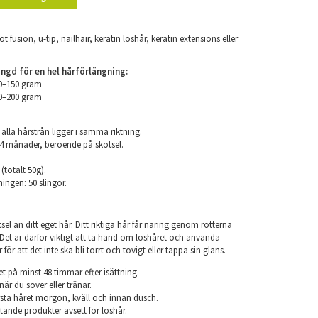
ot fusion, u-tip, nailhair, keratin löshår, keratin extensions eller
d för en hel hårförlängning:
00–150 gram
50–200 gram
 alla hårstrån ligger i samma riktning.
 24 månader, beroende på skötsel.
 (totalt 50g).
ningen: 50 slingor.
el än ditt eget hår. Ditt riktiga hår får näring genom rötterna
r. Det är därför viktigt att ta hand om löshåret och använda
ör att det inte ska bli torrt och tovigt eller tappa sin glans.
et på minst 48 timmar efter isättning.
när du sover eller tränar.
sta håret morgon, kväll och innan dusch.
ande produkter avsett för löshår.