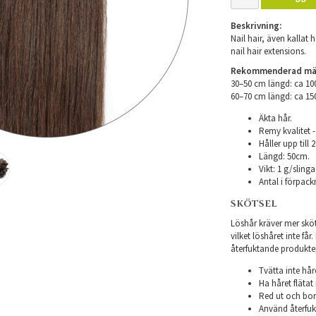
Beskrivning:
Nail hair, även kallat h
nail hair extensions.
Rekommenderad mäng
30–50 cm längd: ca 1
​60–70 cm längd: ca 1
Äkta hår.
Remy kvalitet -
Håller upp till
Längd: 50cm.
Vikt: 1 g/slinga
Antal i förpack
SKÖTSEL
Löshår kräver mer sköts
vilket löshåret inte få
återfuktande produkter f
Tvätta inte hår
Ha håret flätat 
Red ut och bor
Använd återfukt