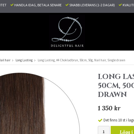
LITET
HANDLA IDAG, BETALA SENARE
SNABB LEVERANS (1-2 DAGAR)
KVALI
ail hair
Long Lasting
Long Lasting, #4 Chokladbrun, 50cm, 50g, Nail hair, Single drawn
LONG LA
50CM, 50
DRAWN
1 350 kr
Det finns 10 st i lag
Lägg i