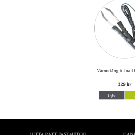
Värmetång till nail 
329 kr
Info
HITTA RÄTT FÄSTMETOD
HAN