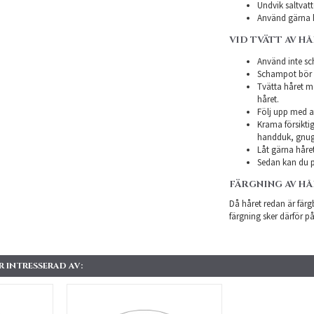
Undvik saltvatt
Använd gärna h
VID TVÄTT AV H
Använd inte sch
Schampot bör in
Tvätta håret m
håret.
Följ upp med a
Krama försiktig
handduk, gnugg
Låt gärna håret
Sedan kan du p
FÄRGNING AV H
Då håret redan är färgb
färgning sker därför på
 INTRESSERAD AV: