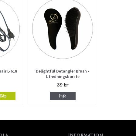
hair L-618
Delightful Detangler Brush -
Utredningsborste
39 kr
Köp
Info
DLA
INFORMATION