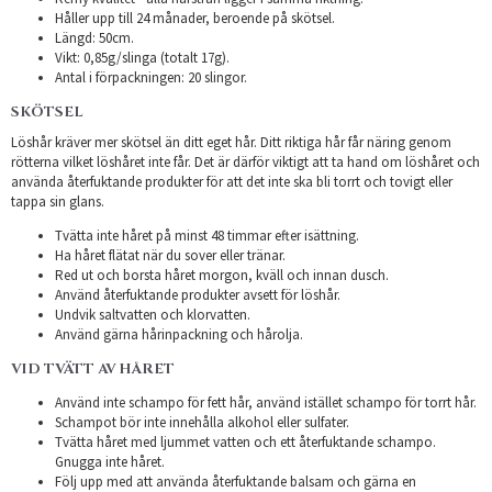
Håller upp till 24 månader, beroende på skötsel.
Längd: 50cm.
Vikt: 0,85g/slinga (totalt 17g).
Antal i förpackningen: 20 slingor.
SKÖTSEL
Löshår kräver mer skötsel än ditt eget hår. Ditt riktiga hår får näring genom
rötterna vilket löshåret inte får. Det är därför viktigt att ta hand om löshåret och
använda återfuktande produkter för att det inte ska bli torrt och tovigt eller
tappa sin glans.
Tvätta inte håret på minst 48 timmar efter isättning.
Ha håret flätat när du sover eller tränar.
Red ut och borsta håret morgon, kväll och innan dusch.
Använd återfuktande produkter avsett för löshår.
Undvik saltvatten och klorvatten.
Använd gärna hårinpackning och hårolja.
VID TVÄTT AV HÅRET
Använd inte schampo för fett hår, använd istället schampo för torrt hår.
Schampot bör inte innehålla alkohol eller sulfater.
Tvätta håret med ljummet vatten och ett återfuktande schampo.
Gnugga inte håret.
Följ upp med att använda återfuktande balsam och gärna en