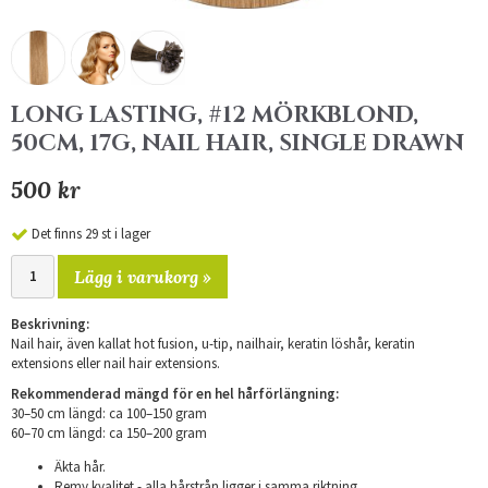
LONG LASTING, #12 MÖRKBLOND,
50CM, 17G, NAIL HAIR, SINGLE DRAWN
500 kr
Det finns 29 st i lager
Lägg i varukorg »
Beskrivning:
Nail hair, även kallat hot fusion, u-tip, nailhair, keratin löshår, keratin
extensions eller nail hair extensions.
Rekommenderad mängd för en hel hårförlängning:
30–50 cm längd: ca 100–150 gram
​60–70 cm längd: ca 150–200 gram
Äkta hår.
Remy kvalitet - alla hårstrån ligger i samma riktning.