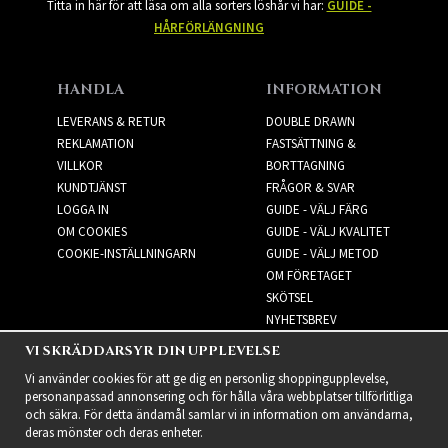
Titta in här för att läsa om alla sorters löshår vi har:
GUIDE -
HÅRFÖRLÄNGNING
HANDLA
INFORMATION
LEVERANS & RETUR
DOUBLE DRAWN
REKLAMATION
FASTSÄTTNING &
VILLKOR
BORTTAGNING
KUNDTJÄNST
FRÅGOR & SVAR
LOGGA IN
GUIDE - VÄLJ FÄRG
OM COOKIES
GUIDE - VÄLJ KVALITET
COOKIE-INSTÄLLNINGARN
GUIDE - VÄLJ METOD
OM FÖRETAGET
SKÖTSEL
NYHETSBREV
VI SKRÄDDARSYR DIN UPPLEVELSE
NYHETSBREV
Vi använder cookies för att ge dig en personlig shoppingupplevelse,
personanpassad annonsering och för hålla våra webbplatser tillförlitliga
och säkra. För detta ändamål samlar vi in information om användarna,
deras mönster och deras enheter.