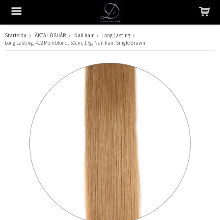
Startsida
ÄKTA LÖSHÅR
Nail hair
Long Lasting
Long Lasting, #12 Mörkblond, 50cm, 17g, Nail hair, Single drawn
Produkten har blivit tillagd i varukorgen