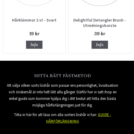
Hårklämmor 2 st - Svart
Delightful Detangler Brush -
Utredningsborste
19 kr
39 kr
Info
Info
HITTA RÄTT FÄSTMETOD
Att välja vilken sorts löshår som passar ens personlighet, livssituation
och önskemål är inte helt lätt alla gånger. Därför har vi satt ihop en
enkel guide som kommer hjälpa dig i ditt beslut att hitta den bästa
möjliga hårförlängningen just för dig.
Titta in här för att läsa om alla sorters löshår vi har:
GUIDE -
HÅRFÖRLÄNGNING