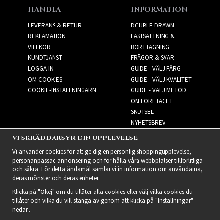
HANDLA
INFORMATION
LEVERANS & RETUR
DOUBLE DRAWN
REKLAMATION
FASTSÄTTNING &
VILLKOR
BORTTAGNING
KUNDTJÄNST
FRÅGOR & SVAR
LOGGA IN
GUIDE - VÄLJ FÄRG
OM COOKIES
GUIDE - VÄLJ KVALITET
COOKIE-INSTÄLLNINGARN
GUIDE - VÄLJ METOD
OM FÖRETAGET
SKÖTSEL
NYHETSBREV
VI SKRÄDDARSYR DIN UPPLEVELSE
NYHETSBREV
Vi använder cookies för att ge dig en personlig shoppingupplevelse,
personanpassad annonsering och för hålla våra webbplatser tillförlitliga
och säkra. För detta ändamål samlar vi in information om användarna,
deras mönster och deras enheter.
Klicka på "Okej" om du tillåter alla cookies eller välj vilka cookies du
tillåter och vilka du vill stänga av genom att klicka på "Inställningar"
nedan.