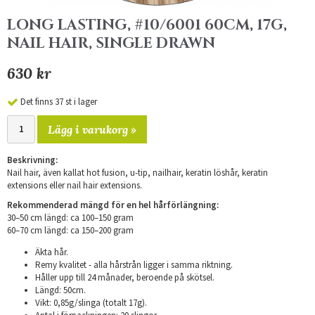
LONG LASTING, #10/6001 60CM, 17G,
NAIL HAIR, SINGLE DRAWN
630 kr
Det finns 37 st i lager
Lägg i varukorg »
Beskrivning:
Nail hair, även kallat hot fusion, u-tip, nailhair, keratin löshår, keratin
extensions eller nail hair extensions.
Rekommenderad mängd för en hel hårförlängning:
30–50 cm längd: ca 100–150 gram
​60–70 cm längd: ca 150–200 gram
Äkta hår.
Remy kvalitet - alla hårstrån ligger i samma riktning.
Håller upp till 24 månader, beroende på skötsel.
Längd: 50cm.
Vikt: 0,85g/slinga (totalt 17g).