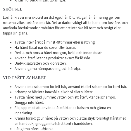
Antal i förpackningen: 20 slingor.
SKÖTSEL
Löshår kräver mer skötsel än ditt eget hår. Ditt riktiga hår får näring genom
rötterna vilket löshåret inte får. Det är därför viktigt att ta hand om löshåret och
använda återfuktande produkter för att det inte ska bli torrt och tovigt eller
tappa sin glans.
Tvätta inte håret på minst 48 timmar efter isättning.
Ha håret flätat när du sover eller tränar.
Red ut och borsta håret morgon, kväll och innan dusch.
Använd återfuktande produkter avsett för löshår.
Undvik saltvatten och klorvatten.
Använd gärna hårinpackning och hårolja.
VID TVÄTT AV HÅRET
Använd inte schampo för fett hår, använd istället schampo för torrt hår.
Schampot bör inte innehålla alkohol eller sulfater.
Tvätta håret med ljummet vatten och ett återfuktande schampo.
Gnugga inte håret.
Följ upp med att använda återfuktande balsam och gärna en
inpackning.
Krama försiktigt ur håret på vatten och platta/stryk försiktigt håret med
en handduk, gnugga inte håret torrt i handduken.
Låt gärna håret lufttorka.