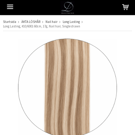
Startsida
ÄKTA LÖSHÅR
Nail hair
Long Lasting
Long Lasting, #10/6001 60cm, 17g, Nail hair, Single drawn
Produkten har blivit tillagd i varukorgen