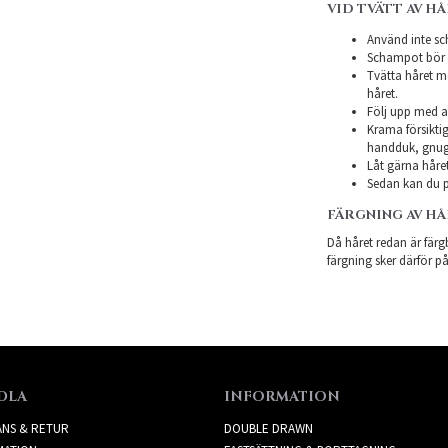
VID TVÄTT AV H
Använd inte sch
Schampot bör in
Tvätta håret m
håret.
Följ upp med a
Krama försiktig
handduk, gnugg
Låt gärna håret
Sedan kan du p
FÄRGNING AV H
Då håret redan är färgb
färgning sker därför på
DLA
INFORMATION
ANS & RETUR
DOUBLE DRAWN