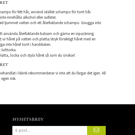
ÅRET
ampo för fett hår, använd istället schampo för torrt hår.
te innehålla alkohol eller sulfater.
ed ljummet vatten och ett återfuktande schampo. Gnugga inte
tt använda återfuktande balsam och gärna en inpackning.
t ur håret på vatten och platta/stryk försiktigt håret med en
a inte håret torrt i handduken.
 lufttorka.
latta, locka och styla håret så som du önskar!.
ÅRET
ehandlat i fabrik rekommenderar vi inte att du färgar det igen. All
 egen risk.
NYHETSBREV