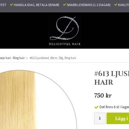
LITET
HANDLA IDAG, BETALA SENARE
SNABB LEVERANS (1-2 DAGAR)
KVALI
oop hair - Ring hair
#613 Ljusblond, 60cm, 50g, Ring hair
#613 LJU
HAIR
750 kr
Det finns 6 st i lage
Lägg i