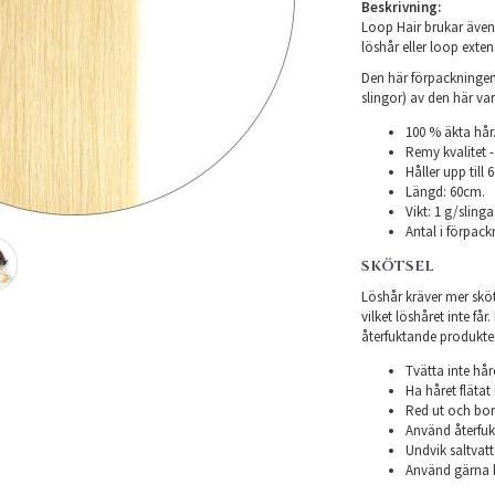
Beskrivning:
Loop Hair brukar även 
löshår eller loop exten
Den här förpackningen 
slingor) av den här var
100 % äkta hår
Remy kvalitet -
Håller upp till
Längd: 60cm.
Vikt: 1 g/slinga
Antal i förpack
SKÖTSEL
Löshår kräver mer sköts
vilket löshåret inte få
återfuktande produkter f
Tvätta inte hår
Ha håret flätat 
Red ut och bor
Använd återfukt
Undvik saltvatt
Använd gärna h