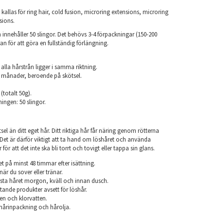
kallas för ring hair, cold fusion, microring extensions, microring
sions.
innehåller 50 slingor. Det behövs 3-4 förpackningar (150-200
an för att göra en fullständig förlängning.
.
 alla hårstrån ligger i samma riktning.
 6 månader, beroende på skötsel.
 (totalt 50g).
ningen: 50 slingor.
el än ditt eget hår. Ditt riktiga hår får näring genom rötterna
r. Det är därför viktigt att ta hand om löshåret och använda
ör att det inte ska bli torrt och tovigt eller tappa sin glans.
et på minst 48 timmar efter isättning.
när du sover eller tränar.
sta håret morgon, kväll och innan dusch.
ande produkter avsett för löshår.
en och klorvatten.
årinpackning och hårolja.