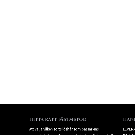
HITTA RÄTT FÄSTMETOD
HAN
Att välja vilken sorts löshår som passar ens
LEVER