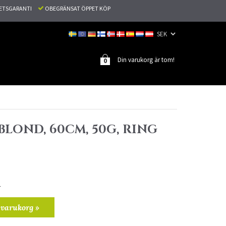
TETSGARANTI
OBEGRÄNSAT ÖPPET KÖP
Din varukorg är tom!
0
SBLOND, 60CM, 50G, RING
r
 varukorg »