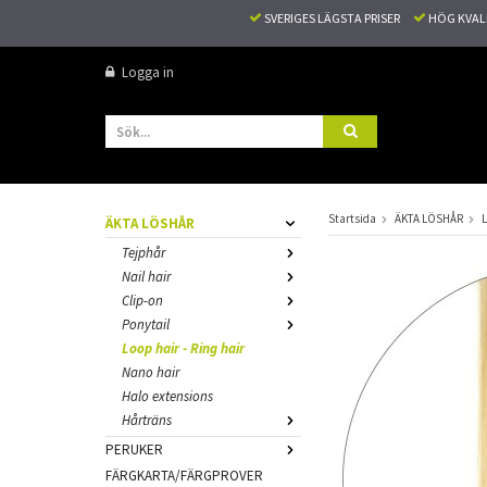
SVERIGES LÄGSTA PRISER
HÖG KVA
Logga in
Startsida
ÄKTA LÖSHÅR
L
ÄKTA LÖSHÅR
Tejphår
Nail hair
Clip-on
Ponytail
Loop hair - Ring hair
Nano hair
Halo extensions
Hårträns
PERUKER
FÄRGKARTA/FÄRGPROVER