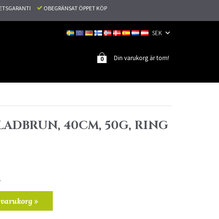
TETSGARANTI
OBEGRÄNSAT ÖPPET KÖP
Din varukorg är tom!
0
ADBRUN, 40CM, 50G, RING
r
 varukorg »