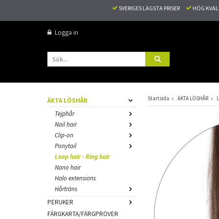
SVERIGES LÄGSTA PRISER
HÖG KVA
Logga in
Startsida
ÄKTA LÖSHÅR
L
ÄKTA LÖSHÅR
Tejphår
Nail hair
Clip-on
Ponytail
Loop hair - Ring hair
Nano hair
Halo extensions
Hårträns
PERUKER
FÄRGKARTA/FÄRGPROVER