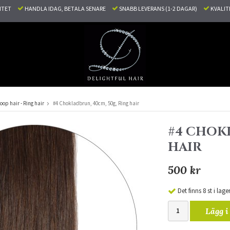
LITET
HANDLA IDAG, BETALA SENARE
SNABB LEVERANS (1-2 DAGAR)
KVALI
oop hair - Ring hair
#4 Chokladbrun, 40cm, 50g, Ring hair
#4 CHOKL
HAIR
500 kr
Det finns 8 st i lage
Lägg i