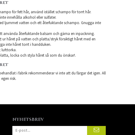
ÅRET
ampo för fett hår, använd istället schampo för torrt hår.
te innehålla alkohol eller sulfater.
ed ljummet vatten och ett återfuktande schampo. Gnugga inte
tt använda återfuktande balsam och gärna en inpackning.
t ur håret på vatten och platta/stryk försiktigt håret med en
a inte håret torrt i handduken.
 lufttorka.
latta, locka och styla håret så som du önskar!.
ÅRET
ehandlat i fabrik rekommenderar vi inte att du färgar det igen. All
 egen risk.
NYHETSBREV