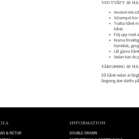
VID TVÄTT AV H
Använd inte sch
Schampot bör in
Tvätta håret m
håret.
Följ upp med a
Krama försiktig
handduk, gnugg
Låt gärna håret
Sedan kan du p
FÄRGNING AV H
Då håret redan är färgb
färgning sker därför på
DLA
INFORMATION
ANS & RETUR
DOUBLE DRAWN