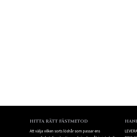
HITTA RÄTT FÄSTMETOD
HAN
Att välja vilken sorts löshår som passar ens
LEVER