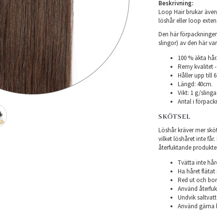
Beskrivning:
Loop Hair brukar även 
löshår eller loop exten
Den här förpackningen 
slingor) av den här var
100 % äkta hår
Remy kvalitet -
Håller upp till
Längd: 40cm.
Vikt: 1 g/slinga
Antal i förpack
SKÖTSEL
Löshår kräver mer sköts
vilket löshåret inte få
återfuktande produkter f
Tvätta inte hår
Ha håret flätat 
Red ut och bor
Använd återfukt
Undvik saltvatt
Använd gärna h