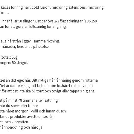
kallas för ring hair, cold fusion, microring extensions, microring
sions.
innehåller 50 slingor. Det behövs 2-3 förpackningar (100-150
an för att göra en fullständig förlängning.
.
 alla hårstrån ligger i samma riktning.
 6 månader, beroende på skötsel.
 (totalt 50g).
ningen: 50 slingor.
el än ditt eget hår. Ditt riktiga hår får näring genom rötterna
r. Det är därför viktigt att ta hand om löshåret och använda
ör att det inte ska bli torrt och tovigt eller tappa sin glans.
et på minst 48 timmar efter isättning.
när du sover eller tränar.
sta håret morgon, kväll och innan dusch.
ande produkter avsett för löshår.
en och klorvatten.
årinpackning och hårolja.