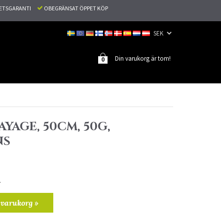
TETSGARANTI
OBEGRÄNSAT ÖPPET KÖP
Din varukorg är tom!
0
AYAGE, 50CM, 50G,
NS
r
 varukorg »