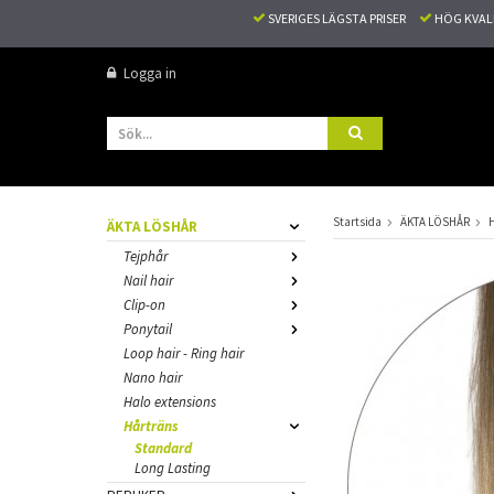
SVERIGES LÄGSTA PRISER
HÖG KVA
Logga in
Startsida
ÄKTA LÖSHÅR
ÄKTA LÖSHÅR
Tejphår
Nail hair
Clip-on
Ponytail
Loop hair - Ring hair
Nano hair
Halo extensions
Hårträns
Standard
Long Lasting