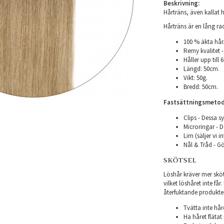
Beskrivning:
Hårträns, även kallat h
Hårträns är en lång r
100 % äkta hår
Remy kvalitet -
Håller upp till
Längd: 50cm.
Vikt: 50g.
Bredd: 50cm.
Fastsättningsmetod
Clips - Dessa sy
Microringar - De
Lim (säljer vi i
Nål & Tråd - Gö
SKÖTSEL
Löshår kräver mer sköts
vilket löshåret inte få
återfuktande produkter f
Tvätta inte hår
Ha håret flätat 