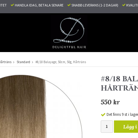
LITET
HANDLA IDAG, BETALA SENARE
SNABB LEVERANS (1-2 DAGAR)
KVALI
Hårträns
Standard
#8/18 Balayage, 50cm, 50g, Hårträns
#8/18 BAL
HÅRTRÄ
550 kr
Det finns 9 st i lage
Lägg i