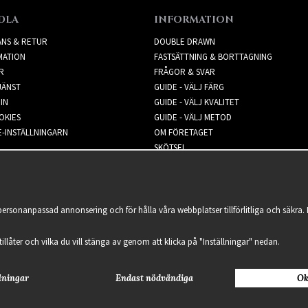
DLA
INFORMATION
ANS & RETUR
DOUBLE DRAWN
MATION
FASTSÄTTNING & BORTTAGNING
R
FRÅGOR & SVAR
JÄNST
GUIDE - VÄLJ FÄRG
IN
GUIDE - VÄLJ KVALITET
OKIES
GUIDE - VÄLJ METOD
-INSTÄLLNINGARN
OM FÖRETAGET
SKÖTSEL
NYHETSBREV
 personanpassad annonsering och för hålla våra webbplatser tillförlitliga och säkr
 tillåter och vilka du vill stänga av genom att klicka på "Inställningar" nedan.
lningar
Endast nödvändiga
Ok
2021 Delightful Hair