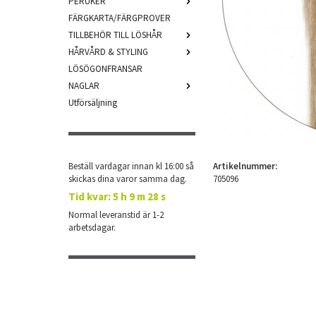
PERUKER
FÄRGKARTA/FÄRGPROVER
TILLBEHÖR TILL LÖSHÅR
HÅRVÅRD & STYLING
LÖSÖGONFRANSAR
NAGLAR
Utförsäljning
Beställ vardagar innan kl 16:00 så
Artikelnummer:
skickas dina varor samma dag.
705096
Tid kvar:
5 h 9 m 27 s
Normal leveranstid är 1-2
arbetsdagar.