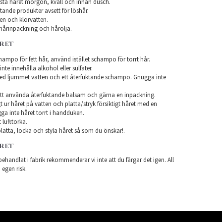
sta håret morgon, kväll och innan dusch.
ande produkter avsett för löshår.
en och klorvatten.
årinpackning och hårolja.
ÅRET
ampo för fett hår, använd istället schampo för torrt hår.
te innehålla alkohol eller sulfater.
ed ljummet vatten och ett återfuktande schampo. Gnugga inte
tt använda återfuktande balsam och gärna en inpackning.
t ur håret på vatten och platta/stryk försiktigt håret med en
a inte håret torrt i handduken.
 lufttorka.
latta, locka och styla håret så som du önskar!.
ÅRET
ehandlat i fabrik rekommenderar vi inte att du färgar det igen. All
 egen risk.