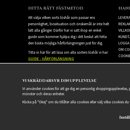
HITTA RÄTT FÄSTMETOD
HAN
Att välja vilken sorts löshår som passar ens
LEVER
personlighet, livssituation och önskemål är inte helt
REKLA
lätt alla gånger. Därför har vi satt ihop en enkel
VILLKO
guide som kommer hjälpa dig i ditt beslut att hitta
KUNDT
den bästa möjliga hårförlängningen just för dig.
LOGGA 
OM CO
Titta in här för att läsa om alla sorters löshår vi har:
COOKIE
GUIDE - HÅRFÖRLÄNGNING
VI SKRÄDDARSYR DIN UPPLEVELSE
Vi använder cookies för att ge dig en personlig shoppingupplevelse,
mönster och deras enheter.
Klicka på "Okej" om du tillåter alla cookies eller välj vilka cookies du
Instäl