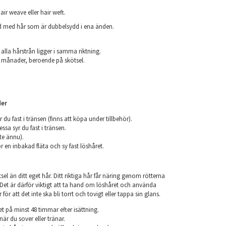
air weave eller hair weft.
ad med hår som är dubbelsydd i ena änden.
.
 alla hårstrån ligger i samma riktning.
 6 månader, beroende på skötsel.
er
r du fast i tränsen (finns att köpa under tillbehör).
ssa syr du fast i tränsen.
nte ännu).
r en inbakad fläta och sy fast löshåret.
el än ditt eget hår. Ditt riktiga hår får näring genom rötterna
r. Det är därför viktigt att ta hand om löshåret och använda
ör att det inte ska bli torrt och tovigt eller tappa sin glans.
et på minst 48 timmar efter isättning.
när du sover eller tränar.