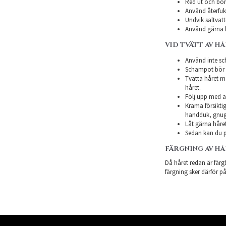
Red ut och bor
Använd återfukt
Undvik saltvatt
Använd gärna h
VID TVÄTT AV H
Använd inte sch
Schampot bör in
Tvätta håret m
håret.
Följ upp med a
Krama försiktig
handduk, gnugg
Låt gärna håret
Sedan kan du p
FÄRGNING AV H
Då håret redan är färgb
färgning sker därför på