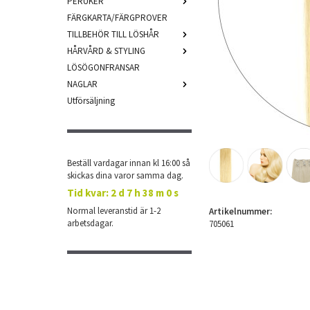
PERUKER
FÄRGKARTA/FÄRGPROVER
TILLBEHÖR TILL LÖSHÅR
HÅRVÅRD & STYLING
LÖSÖGONFRANSAR
NAGLAR
Utförsäljning
Beställ vardagar innan kl 16:00 så
skickas dina varor samma dag.
Tid kvar:
2 d 7 h 37 m 59 s
Normal leveranstid är 1-2
Artikelnummer:
arbetsdagar.
705061