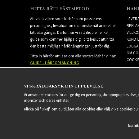
HITTA RÄTT FÄSTMETOD
HAN
Att välja vilken sorts löshår som passar ens
LEVER
personlighet, livssituation och önskemål är inte helt
REKLA
lätt alla gånger. Därför har vi satt ihop en enkel
VILLKO
guide som kommer hjälpa dig i ditt beslut att hitta
KUNDT
den bästa möjliga hårförlängningen just för dig.
LOGGA 
OM CO
Titta in här för att läsa om alla sorters löshår vi har:
COOKIE
GUIDE - HÅRFÖRLÄNGNING
VI SKRÄDDARSYR DIN UPPLEVELSE
Vi använder cookies för att ge dig en personlig shoppingupplevelse,
mönster och deras enheter.
Klicka på "Okej" om du tillåter alla cookies eller välj vilka cookies du
Instäl