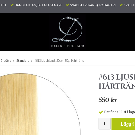
LITET
HANDLA IDAG, BETALA SENARE
SNABB LEVERANS (1-2 DAGAR)
KVALI
Hårträns
Standard
#613 Ljusblond, 50cm, 50g, Hårträns
#613 LJU
HÅRTRÄ
550 kr
Det finns 11 st i lag
Lägg i