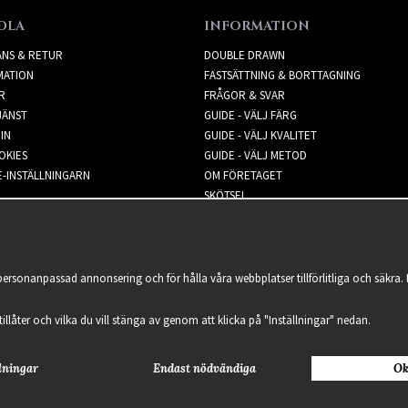
DLA
INFORMATION
ANS & RETUR
DOUBLE DRAWN
MATION
FASTSÄTTNING & BORTTAGNING
R
FRÅGOR & SVAR
JÄNST
GUIDE - VÄLJ FÄRG
IN
GUIDE - VÄLJ KVALITET
OKIES
GUIDE - VÄLJ METOD
-INSTÄLLNINGARN
OM FÖRETAGET
SKÖTSEL
NYHETSBREV
 personanpassad annonsering och för hålla våra webbplatser tillförlitliga och säkr
 tillåter och vilka du vill stänga av genom att klicka på "Inställningar" nedan.
lningar
Endast nödvändiga
Ok
2021 Delightful Hair