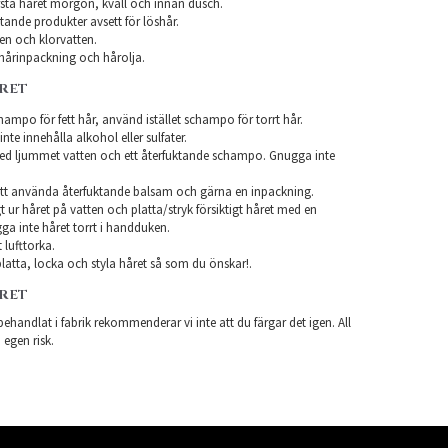
sta håret morgon, kväll och innan dusch.
ande produkter avsett för löshår.
en och klorvatten.
årinpackning och hårolja.
ÅRET
ampo för fett hår, använd istället schampo för torrt hår.
te innehålla alkohol eller sulfater.
ed ljummet vatten och ett återfuktande schampo. Gnugga inte
tt använda återfuktande balsam och gärna en inpackning.
t ur håret på vatten och platta/stryk försiktigt håret med en
a inte håret torrt i handduken.
 lufttorka.
latta, locka och styla håret så som du önskar!.
ÅRET
ehandlat i fabrik rekommenderar vi inte att du färgar det igen. All
 egen risk.