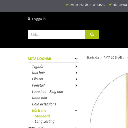
SVERIGES LÄGSTA PRISER
HÖG KVA
Logga in
Startsida
ÄKTA LÖSHÅR
ÄKTA LÖSHÅR
Tejphår
Nail hair
Clip-on
Ponytail
Loop hair - Ring hair
Nano hair
Halo extensions
Hårträns
Standard
Long Lasting