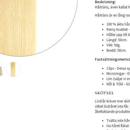
Beskrivning:
Hårträns, även kallat h
Hårträns är en lång r
100 % äkta hår
Remy kvalitet -
Håller upp till
Längd: 50cm.
Vikt: 50g.
Bredd: 50cm.
Fastsättningsmetod
Clips - Dessa sy
Microringar - De
Lim (säljer vi i
Nål & Tråd - Gö
SKÖTSEL
Löshår kräver mer sköts
vilket löshåret inte få
återfuktande produkter f
Tvätta inte hår
Ha håret flätat 