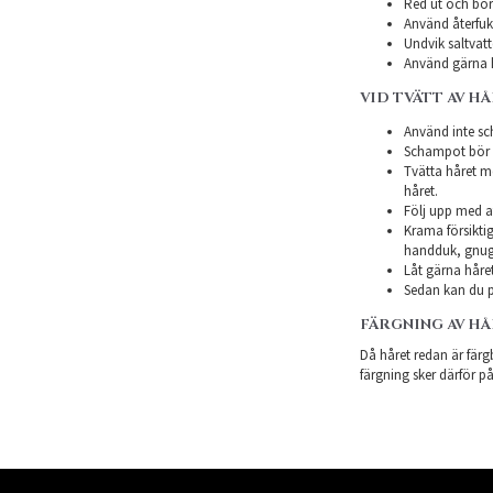
Red ut och bor
Använd återfukt
Undvik saltvatt
Använd gärna h
VID TVÄTT AV H
Använd inte sch
Schampot bör in
Tvätta håret m
håret.
Följ upp med a
Krama försiktig
handduk, gnugg
Låt gärna håret
Sedan kan du p
FÄRGNING AV H
Då håret redan är färgb
färgning sker därför på