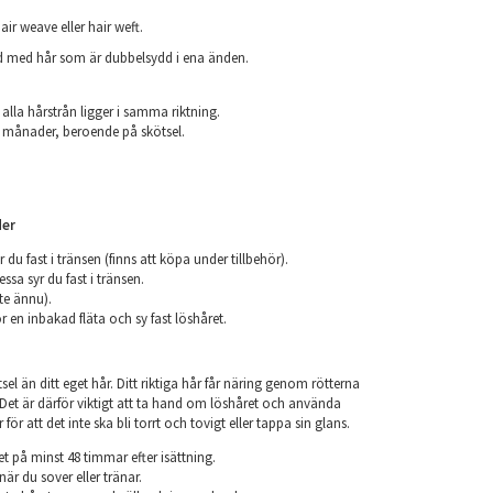
air weave eller hair weft.
ad med hår som är dubbelsydd i ena änden.
.
 alla hårstrån ligger i samma riktning.
 6 månader, beroende på skötsel.
er
r du fast i tränsen (finns att köpa under tillbehör).
ssa syr du fast i tränsen.
nte ännu).
r en inbakad fläta och sy fast löshåret.
el än ditt eget hår. Ditt riktiga hår får näring genom rötterna
r. Det är därför viktigt att ta hand om löshåret och använda
ör att det inte ska bli torrt och tovigt eller tappa sin glans.
et på minst 48 timmar efter isättning.
när du sover eller tränar.