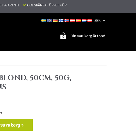
TETSGARANTI
OBEGRÄNSAT ÖPPET KÖP
Din varukorg är tom!
0
SBLOND, 50CM, 50G,
NS
er
 varukorg »