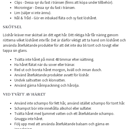
Clips - Dessa syr du fast i tränsen (finns att köpa under tillbehör).
Microringar - Dessa syr du fast i tränsen.
Lim (säljer vi inte ännu).
Nål & Tråd - Gör en inbakad fläta och sy fast löshåret.
SKÖTSEL
Löshår kräver mer skötsel än ditt eget hår. Ditt riktiga hår får näring genom
rötterna vilket löshåret inte får. Det är därför viktigt att ta hand om löshåret och
använda återfuktande produkter för att det inte ska bli torrt och tovigt eller
tappa sin glans.
Tvätta inte håret på minst 48 timmar efter isättning.
Ha håret flätat när du sover eller tränar.
Red ut och borsta håret morgon, kväll och innan dusch.
Använd återfuktande produkter avsett för löshår.
Undvik saltvatten och klorvatten.
Använd gärna hårinpackning och hårolja.
VID TVÄTT AV HÅRET
Använd inte schampo för fett hår, använd istället schampo för torrt hår.
Schampot bör inte innehålla alkohol eller sulfater.
Tvätta håret med ljummet vatten och ett återfuktande schampo.
Gnugga inte håret.
Följ upp med att använda återfuktande balsam och gärna en