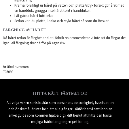
inpackning.
Krama försiktigt ur håret på vatten och platta/stryk försiktigt håret med
en handduk, gnugga inte håret torrt i handduken.
Låt gärna håret lufttorka.
Sedan kan du platta, locka och styla håret så som du önskar!.
FÄRGNING AV HÅRET
Då håret redan är färgbehandlat i fabrik rekommenderar vi inte att du färgar det
igen. All färgning sker därför på egen risk.
Artikelnummer:
705098
HITTA RÄTT FÄSTMETOD
Att välja vilken sorts löshår som passar ens personlighet, livssituation
och önskemål är inte helt lätt alla gånger. Därför har vi satt ihop en
enkel guide som kommer hjälpa dig i ditt beslut att hitta den bästa
möjliga hårförlängningen just för dig.