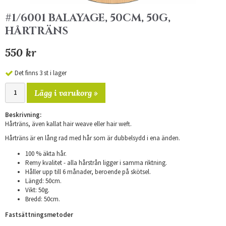
#1/6001 BALAYAGE, 50CM, 50G,
HÅRTRÄNS
550 kr
Det finns 3 st i lager
Lägg i varukorg »
Beskrivning:
Hårträns, även kallat hair weave eller hair weft.
Hårträns är en lång rad med hår som är dubbelsydd i ena änden.
100 % äkta hår.
Remy kvalitet - alla hårstrån ligger i samma riktning.
Håller upp till 6 månader, beroende på skötsel.
Längd: 50cm.
Vikt: 50g.
Bredd: 50cm.
Fastsättningsmetoder