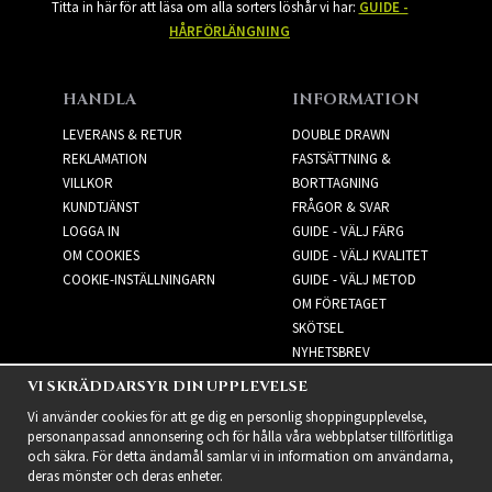
Titta in här för att läsa om alla sorters löshår vi har:
GUIDE -
HÅRFÖRLÄNGNING
HANDLA
INFORMATION
LEVERANS & RETUR
DOUBLE DRAWN
REKLAMATION
FASTSÄTTNING &
VILLKOR
BORTTAGNING
KUNDTJÄNST
FRÅGOR & SVAR
LOGGA IN
GUIDE - VÄLJ FÄRG
OM COOKIES
GUIDE - VÄLJ KVALITET
COOKIE-INSTÄLLNINGARN
GUIDE - VÄLJ METOD
OM FÖRETAGET
SKÖTSEL
NYHETSBREV
VI SKRÄDDARSYR DIN UPPLEVELSE
NYHETSBREV
Vi använder cookies för att ge dig en personlig shoppingupplevelse,
personanpassad annonsering och för hålla våra webbplatser tillförlitliga
och säkra. För detta ändamål samlar vi in information om användarna,
deras mönster och deras enheter.