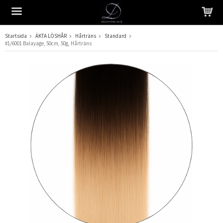
Startsida
ÄKTA LÖSHÅR
Hårträns
Standard
#1/6001 Balayage, 50cm, 50g, Hårträns
Produkten har blivit tillagd i varukorgen